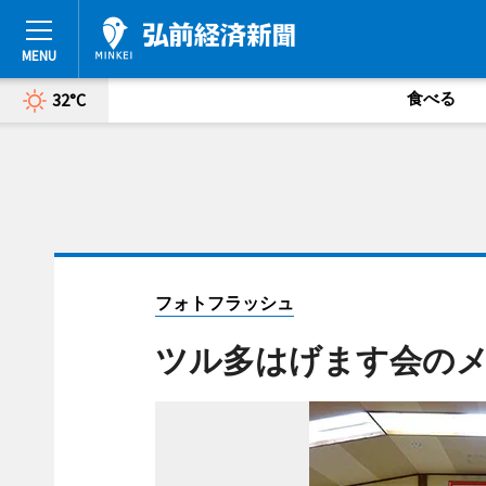
食べる
32°C
フォトフラッシュ
ツル多はげます会の