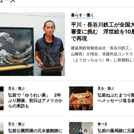
ュース
暮らす・働く
平川・長谷川鉄工が全国
審査に挑む 浮世絵を10
で再現
建築用鉄骨製造会社「長谷川鉄工」
山柳田）が現在、溶接作品コンテス
（ようせっちゅう）杯」に初挑戦し
見る・遊ぶ
見る・遊ぶ
弘前で「ゆうれい展」 2年
弘前ねぷたまつり
ぶり開催、初日はアメリカか
へメッセージ送る
らの来訪も
見る・遊ぶ
食べる
弘前公園西堀の元水族館跡に
弘前の薬局跡に元