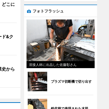
。どこに
フォトフラッシュ
ード&ク
溶接人杯に出品した佐藤彰さん
業史から
プラズマ切断機で切り出す
鉄盆栽で表現された木肌