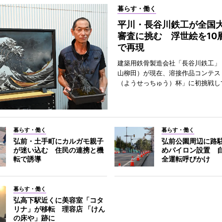
暮らす・働く
平川・長谷川鉄工が全国
審査に挑む 浮世絵を10
で再現
建築用鉄骨製造会社「長谷川鉄工」
山柳田）が現在、溶接作品コンテス
（ようせっちゅう）杯」に初挑戦し
暮らす・働く
暮らす・働く
弘前・土手町にカルガモ親子
弘前公園周辺に路
が迷い込む 住民の連携と機
めパイロン設置 
転で誘導
全運転呼びかけ
暮らす・働く
弘高下駅近くに美容室「コタ
リナ」が移転 理容店 「けん
の床や」跡に