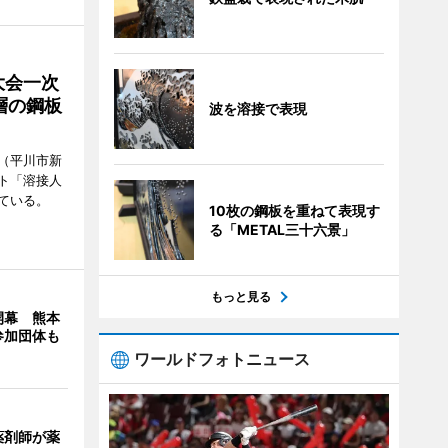
大会一次
層の鋼板
波を溶接で表現
（平川市新
ト「溶接人
ている。
10枚の鋼板を重ねて表現す
る「METAL三十六景」
もっと見る
開幕 熊本
参加団体も
ワールドフォトニュース
薬剤師が薬