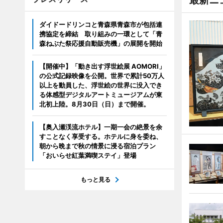
最新ニ
ダイドードリンコと青森県青森市が包括連
携協定を締結 取り組みの一環として「青
森ねぶた祭応援自動販売機」の展開を開始
【開催中】「動き出す浮世絵展 AOMORI」
の公式記録映像を公開。世界で累計50万人
以上を動員した、浮世絵の世界に没入でき
る体感型デジタルアートミュージアムが東
北初上陸。8月30日（日）まで開催。
【奥入瀬渓流ホテル】一期一会の絶景を余
すことなく享受する。ホテルに身を委ね、
朝から晩まで秋の情景に浸る宿泊プラン
「おいらせ紅葉満喫ステイ」登場
もっと見る