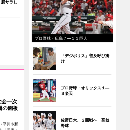
 脱サラし
プロ野球・広島７―１１巨人
「デジポリス」普及呼び掛
け
プロ野球・オリックス１―
３楽天
大会一次
層の鋼板
佐野日大、２回戦へ 高校
（平川市新
野球
ト「溶接人