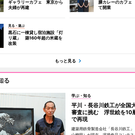
ギャラリーカフェ 東京から
膳カレーのカフェ
夫婦が再建
て開業
見る・遊ぶ
黒石に一棟貸し宿泊施設「灯
リ蔵」 築160年超の米蔵を
改装
もっと見る
知る
学ぶ・知る
平川・長谷川鉄工が全国
審査に挑む 浮世絵を10
で再現
建築用鉄骨製造会社「長谷川鉄工」
山柳田）が現在、溶接作品コンテス