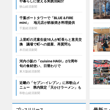
や暮らしに使える実践法紹介
狭山経済新聞
千葉ポートタワーで「BLUE＆FIRE
mini」 地元店が鉄板焼き料理提供
千葉経済新聞
上里町の児童生徒16人が町長らと意見交
換 議場で町への提案、再質問も
本庄経済新聞
河内小阪の「cuisine HAGI」が2周年
旬の食材使い、日替わりで
東大阪経済新聞
近畿の「セブン-イレブン」に和歌山メ
ニュー 県内限定「天かけラーメン」も
和歌山経済新聞
プレスリリース