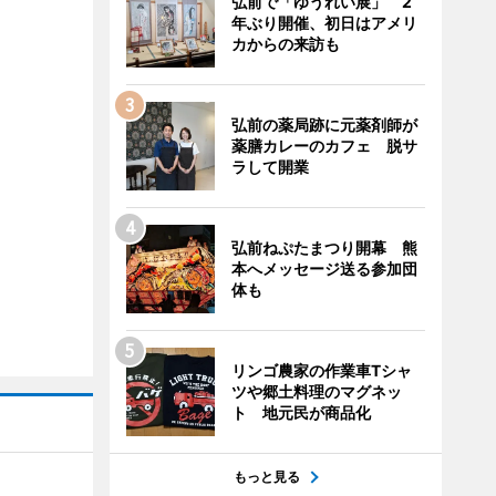
弘前で「ゆうれい展」 2
年ぶり開催、初日はアメリ
カからの来訪も
弘前の薬局跡に元薬剤師が
薬膳カレーのカフェ 脱サ
ラして開業
弘前ねぷたまつり開幕 熊
本へメッセージ送る参加団
体も
リンゴ農家の作業車Tシャ
ツや郷土料理のマグネッ
ト 地元民が商品化
もっと見る