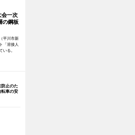
大会一次
層の鋼板
（平川市新
ト「溶接人
ている。
駐防止のた
自転車の安