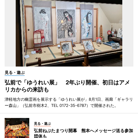
見る・遊ぶ
弘前で「ゆうれい展」 2年ぶり開催、初日はアメ
リカからの来訪も
津軽地方の幽霊画を展示する「ゆうれい展が」8月1日、画廊「ギャラリ
ー森山」（弘前市樹木2、TEL 0172-35-6787）で開催された。
見る・遊ぶ
弘前ねぷたまつり開幕 熊本へメッセージ送る参加
団体も