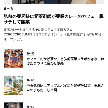
食べる
弘前の薬局跡に元薬剤師が薬膳カレーのカフェ 脱
サラして開業
薬膳カレーを提供する予約制カフェ「薬膳カフェ
COROCOROCUMIN（コロコロクミン）」（弘前市清水1）が7月10日、
オープンした。
食べる
カフェ「おかげ茶や」と弘前実業コラボかき氷 ね
ぷたまつりに合わせ販売
食べる
中央弘前駅にアップルパイ店と混ぜそば店 王林さ
んのまちおこし企画
食べる