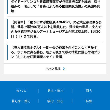
ダイドードリンコと青森県青森市が包括連携協定を締結 取り
組みの一環として「青森ねぶた祭応援自動販売機」の展開を開
始
【開催中】「動き出す浮世絵展 AOMORI」の公式記録映像を公
開。世界で累計50万人以上を動員した、浮世絵の世界に没入で
きる体感型デジタルアートミュージアムが東北初上陸。8月30
日（日）まで開催。
【奥入瀬渓流ホテル】一期一会の絶景を余すことなく享受す
る。ホテルに身を委ね、朝から晩まで秋の情景に浸る宿泊プラ
ン「おいらせ紅葉満喫ステイ」登場
もっと見る
食べる
見る・遊ぶ
買う
暮らす・働く
学ぶ・知る
特集