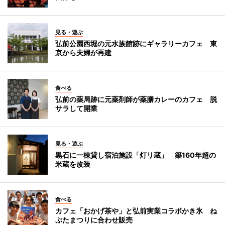
見る・遊ぶ
弘前公園西堀の元水族館跡にギャラリーカフェ 東
京から夫婦が再建
食べる
弘前の薬局跡に元薬剤師が薬膳カレーのカフェ 脱
サラして開業
見る・遊ぶ
黒石に一棟貸し宿泊施設「灯リ蔵」 築160年超の
米蔵を改装
食べる
カフェ「おかげ茶や」と弘前実業コラボかき氷 ね
ぷたまつりに合わせ販売