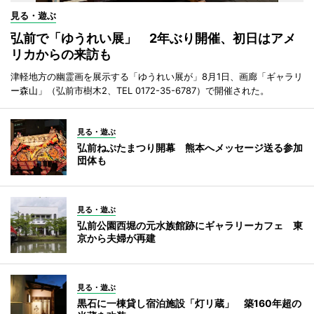
見る・遊ぶ
弘前で「ゆうれい展」 2年ぶり開催、初日はアメ
リカからの来訪も
津軽地方の幽霊画を展示する「ゆうれい展が」8月1日、画廊「ギャラリ
ー森山」（弘前市樹木2、TEL 0172-35-6787）で開催された。
見る・遊ぶ
弘前ねぷたまつり開幕 熊本へメッセージ送る参加
団体も
見る・遊ぶ
弘前公園西堀の元水族館跡にギャラリーカフェ 東
京から夫婦が再建
見る・遊ぶ
黒石に一棟貸し宿泊施設「灯リ蔵」 築160年超の