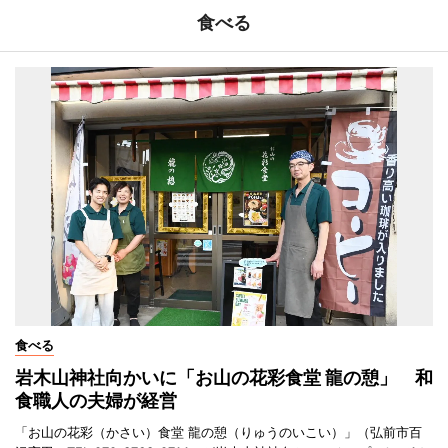
食べる
食べる
岩木山神社向かいに「お山の花彩食堂 龍の憩」 和
食職人の夫婦が経営
「お山の花彩（かさい）食堂 龍の憩（りゅうのいこい）」（弘前市百