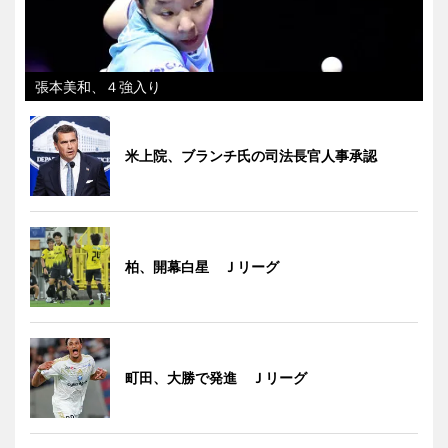
張本美和、４強入り
米上院、ブランチ氏の司法長官人事承認
柏、開幕白星 Ｊリーグ
町田、大勝で発進 Ｊリーグ