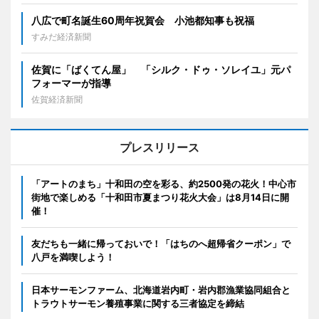
八広で町名誕生60周年祝賀会 小池都知事も祝福
すみだ経済新聞
佐賀に「ばくてん屋」 「シルク・ドゥ・ソレイユ」元パ
フォーマーが指導
佐賀経済新聞
プレスリリース
「アートのまち」十和田の空を彩る、約2500発の花火！中心市
街地で楽しめる「十和田市夏まつり花火大会」は8月14日に開
催！
友だちも一緒に帰っておいで！「はちのへ超帰省クーポン」で
八戸を満喫しよう！
日本サーモンファーム、北海道岩内町・岩内郡漁業協同組合と
トラウトサーモン養殖事業に関する三者協定を締結