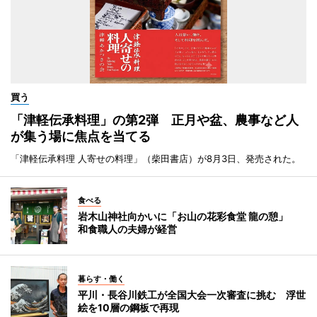
買う
「津軽伝承料理」の第2弾 正月や盆、農事など人
が集う場に焦点を当てる
「津軽伝承料理 人寄せの料理」（柴田書店）が8月3日、発売された。
食べる
岩木山神社向かいに「お山の花彩食堂 龍の憩」
和食職人の夫婦が経営
暮らす・働く
平川・長谷川鉄工が全国大会一次審査に挑む 浮世
絵を10層の鋼板で再現