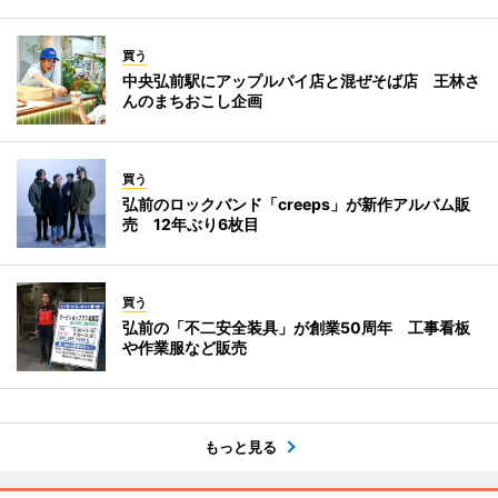
買う
中央弘前駅にアップルパイ店と混ぜそば店 王林さ
んのまちおこし企画
買う
弘前のロックバンド「creeps」が新作アルバム販
売 12年ぶり6枚目
買う
弘前の「不二安全装具」が創業50周年 工事看板
や作業服など販売
もっと見る