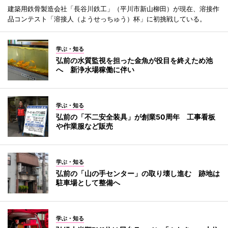
建築用鉄骨製造会社「長谷川鉄工」（平川市新山柳田）が現在、溶接作
品コンテスト「溶接人（ようせっちゅう）杯」に初挑戦している。
学ぶ・知る
弘前の水質監視を担った金魚が役目を終えため池
へ 新浄水場稼働に伴い
学ぶ・知る
弘前の「不二安全装具」が創業50周年 工事看板
や作業服など販売
学ぶ・知る
弘前の「山の手センター」の取り壊し進む 跡地は
駐車場として整備へ
学ぶ・知る