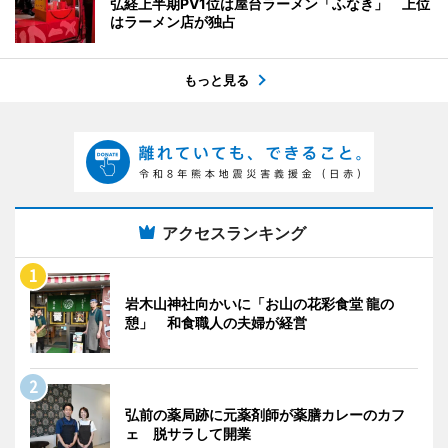
弘経上半期PV1位は屋台ラーメン「ふなき」 上位
はラーメン店が独占
もっと見る
アクセスランキング
岩木山神社向かいに「お山の花彩食堂 龍の
憩」 和食職人の夫婦が経営
弘前の薬局跡に元薬剤師が薬膳カレーのカフ
ェ 脱サラして開業