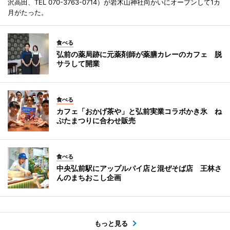
沢高田、TEL 070-3763-0714）が岩木山神社向かいにオープンして1カ
月がたった。
食べる
弘前の薬局跡に元薬剤師が薬膳カレーのカフェ 脱
サラして開業
食べる
カフェ「おかげ茶や」と弘前実業コラボかき氷 ね
ぷたまつりに合わせ販売
食べる
中央弘前駅にアップルパイ店と混ぜそば店 王林さ
んのまちおこし企画
もっと見る