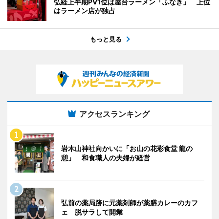
弘経上半期PV1位は屋台ラーメン「ふなき」 上位
はラーメン店が独占
もっと見る
アクセスランキング
岩木山神社向かいに「お山の花彩食堂 龍の
憩」 和食職人の夫婦が経営
弘前の薬局跡に元薬剤師が薬膳カレーのカフ
ェ 脱サラして開業