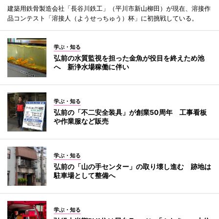
建築用鉄骨製造会社「長谷川鉄工」（平川市新山柳田）が現在、溶接作
品コンテスト「溶接人（ようせっちゅう）杯」に初挑戦している。
学ぶ・知る
弘前の水質監視を担った金魚が役目を終えため池
へ 新浄水場稼働に伴い
学ぶ・知る
弘前の「不二安全装具」が創業50周年 工事看板
や作業服など販売
学ぶ・知る
弘前の「山の手センター」の取り壊し進む 跡地は
駐車場として整備へ
学ぶ・知る