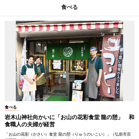
食べる
食べる
岩木山神社向かいに「お山の花彩食堂 龍の憩」 和
食職人の夫婦が経営
「お山の花彩（かさい）食堂 龍の憩（りゅうのいこい）」（弘前市百