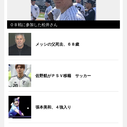
ＯＢ戦に参加した松井さん
メッシの父死去、６８歳
佐野航がＰＳＶ移籍 サッカー
張本美和、４強入り