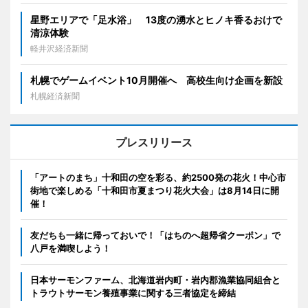
星野エリアで「足水浴」 13度の湧水とヒノキ香るおけで
清涼体験
軽井沢経済新聞
札幌でゲームイベント10月開催へ 高校生向け企画を新設
札幌経済新聞
プレスリリース
「アートのまち」十和田の空を彩る、約2500発の花火！中心市
街地で楽しめる「十和田市夏まつり花火大会」は8月14日に開
催！
友だちも一緒に帰っておいで！「はちのへ超帰省クーポン」で
八戸を満喫しよう！
日本サーモンファーム、北海道岩内町・岩内郡漁業協同組合と
トラウトサーモン養殖事業に関する三者協定を締結