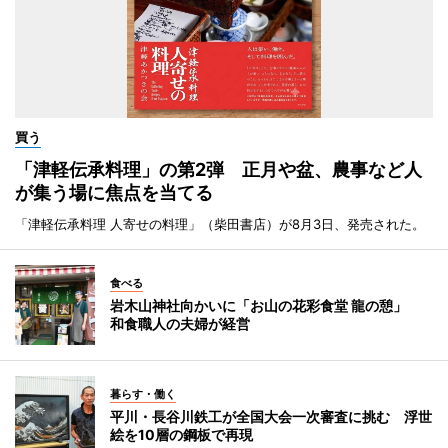
買う
「津軽伝承料理」の第2弾 正月や盆、農事など人
が集う場に焦点を当てる
「津軽伝承料理 人寄せの料理」（柴田書店）が8月3日、発売された。
食べる
岩木山神社向かいに「お山の花彩食堂 龍の憩」
和食職人の夫婦が経営
暮らす・働く
平川・長谷川鉄工が全国大会一次審査に挑む 浮世
絵を10層の鋼板で再現