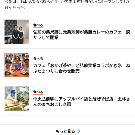
沢高田、TEL 070-3763-0714）が岩木山神社向かいにオープンして1カ
月がたった。
食べる
弘前の薬局跡に元薬剤師が薬膳カレーのカフェ 脱
サラして開業
食べる
カフェ「おかげ茶や」と弘前実業コラボかき氷 ね
ぷたまつりに合わせ販売
食べる
中央弘前駅にアップルパイ店と混ぜそば店 王林さ
んのまちおこし企画
もっと見る