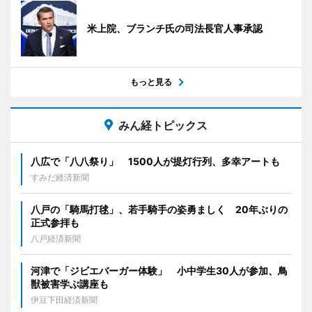
米上院、ブランチ氏の司法長官人事承認
もっと見る
みん経トピックス
八広で「八八祭り」 1500人が提灯行列、多幸アートも
すみだ経済新聞
八戸の「騎馬打毬」、若手騎手の姿勇ましく 20年ぶりの
正式参拝も
八戸経済新聞
河津で「ジビエバーガー体験」 小中学生30人が参加、鳥
獣被害学ぶ講座も
伊豆下田経済新聞