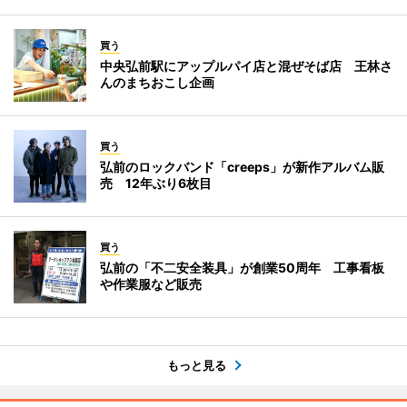
買う
中央弘前駅にアップルパイ店と混ぜそば店 王林さ
んのまちおこし企画
買う
弘前のロックバンド「creeps」が新作アルバム販
売 12年ぶり6枚目
買う
弘前の「不二安全装具」が創業50周年 工事看板
や作業服など販売
もっと見る