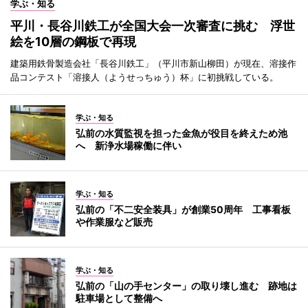
学ぶ・知る
平川・長谷川鉄工が全国大会一次審査に挑む 浮世
絵を10層の鋼板で再現
建築用鉄骨製造会社「長谷川鉄工」（平川市新山柳田）が現在、溶接作
品コンテスト「溶接人（ようせっちゅう）杯」に初挑戦している。
学ぶ・知る
弘前の水質監視を担った金魚が役目を終えため池
へ 新浄水場稼働に伴い
学ぶ・知る
弘前の「不二安全装具」が創業50周年 工事看板
や作業服など販売
学ぶ・知る
弘前の「山の手センター」の取り壊し進む 跡地は
駐車場として整備へ