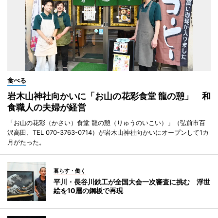
食べる
岩木山神社向かいに「お山の花彩食堂 龍の憩」 和
食職人の夫婦が経営
「お山の花彩（かさい）食堂 龍の憩（りゅうのいこい）」（弘前市百
沢高田、TEL 070-3763-0714）が岩木山神社向かいにオープンして1カ
月がたった。
暮らす・働く
平川・長谷川鉄工が全国大会一次審査に挑む 浮世
絵を10層の鋼板で再現