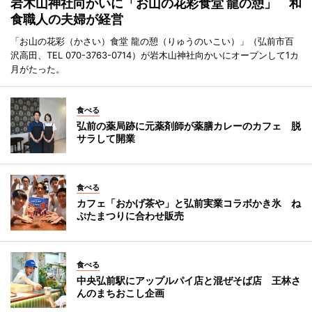
岩木山神社向かいに「お山の花彩食堂 龍の憩」 和
食職人の夫婦が経営
「お山の花彩（かさい）食堂 龍の憩（りゅうのいこい）」（弘前市百
沢高田、TEL 070-3763-0714）が岩木山神社向かいにオープンして1カ
月がたった。
食べる
弘前の薬局跡に元薬剤師が薬膳カレーのカフェ 脱
サラして開業
食べる
カフェ「おかげ茶や」と弘前実業コラボかき氷 ね
ぷたまつりに合わせ販売
食べる
中央弘前駅にアップルパイ店と混ぜそば店 王林さ
んのまちおこし企画