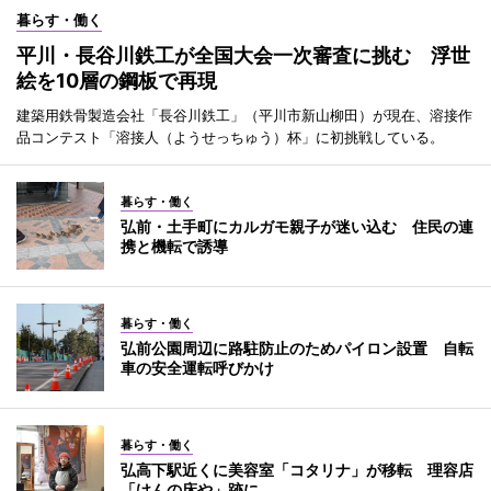
暮らす・働く
平川・長谷川鉄工が全国大会一次審査に挑む 浮世
絵を10層の鋼板で再現
建築用鉄骨製造会社「長谷川鉄工」（平川市新山柳田）が現在、溶接作
品コンテスト「溶接人（ようせっちゅう）杯」に初挑戦している。
暮らす・働く
弘前・土手町にカルガモ親子が迷い込む 住民の連
携と機転で誘導
暮らす・働く
弘前公園周辺に路駐防止のためパイロン設置 自転
車の安全運転呼びかけ
暮らす・働く
弘高下駅近くに美容室「コタリナ」が移転 理容店
「けんの床や」跡に