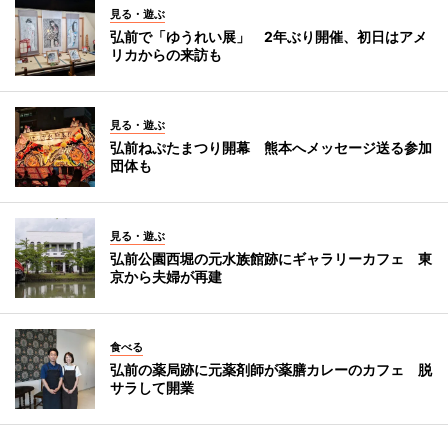
見る・遊ぶ
弘前で「ゆうれい展」 2年ぶり開催、初日はアメ
リカからの来訪も
見る・遊ぶ
弘前ねぷたまつり開幕 熊本へメッセージ送る参加
団体も
見る・遊ぶ
弘前公園西堀の元水族館跡にギャラリーカフェ 東
京から夫婦が再建
食べる
弘前の薬局跡に元薬剤師が薬膳カレーのカフェ 脱
サラして開業