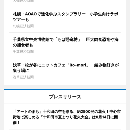
大仙経済新聞
札幌・AOAOで進化学ぶスタンプラリー 小学生向けラボ
ツアーも
札幌経済新聞
千葉県立中央博物館で「ちば恐竜博」 巨大肉食恐竜や海
の捕食者も
千葉経済新聞
浅草・松が谷にニットカフェ「ito-mori」 編み物好きが
集う場に
浅草経済新聞
プレスリリース
「アートのまち」十和田の空を彩る、約2500発の花火！中心市
街地で楽しめる「十和田市夏まつり花火大会」は8月14日に開
催！