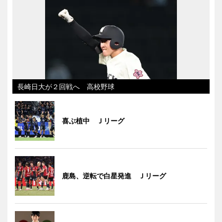
長崎日大が２回戦へ 高校野球
喜ぶ植中 Ｊリーグ
鹿島、逆転で白星発進 Ｊリーグ