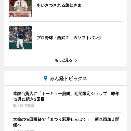
あいさつされる悠仁さま
プロ野球・西武２―５ソフトバンク
もっと見る
みん経トピックス
遠鉄百貨店に「トーキョー煎餅」期間限定ショップ 昨年
12月に続き2回目
浜松経済新聞
大仙の払田柵跡で「まつり彩夏せんぼく」 新企画加え開
催へ