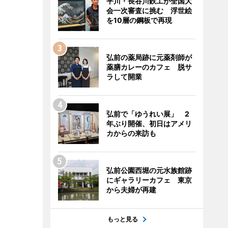
平川・長谷川鉄工が全国大
会一次審査に挑む 浮世絵
を10層の鋼板で再現
弘前の薬局跡に元薬剤師が
薬膳カレーのカフェ 脱サ
ラして開業
弘前で「ゆうれい展」 2
年ぶり開催、初日はアメリ
カからの来訪も
弘前公園西堀の元水族館跡
にギャラリーカフェ 東京
から夫婦が再建
もっと見る