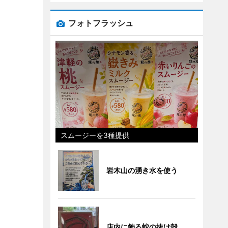
フォトフラッシュ
スムージーを3種提供
岩木山の湧き水を使う
店内に飾る蛇の抜け殻