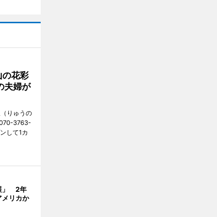
山の花彩
の夫婦が
憩（りゅうの
0-3763-
ンして1カ
展」 2年
アメリカか