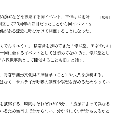
術演武などを披露する同イベント。主催は武術研
［広告］
創立して20周年の節目だったことから同イベントを
係がある流派に呼びかけて開催することになった。
くでんりゅう）」 指南番を務めてきた「修武堂」主宰の小山
一同に会するイベントとしては初めてなのでは。修武堂とし
テム採択事業として開催することも初」と話す。
、青森県無形文化財の津軽箏（こと）や尺八を演奏する。
はなく、サムライが呼吸の訓練や瞑想を深めるためやってい
披露する。時間はそれぞれ約15分。「流派によって異なる
いるため当日まで分からない。分かりにくい部分もあるかと