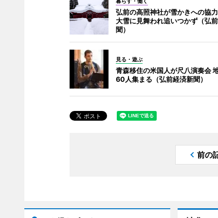
暮らす・働く
弘前の高照神社が雪かきへの協力
大雪に見舞われ追いつかず（弘前
聞）
見る・遊ぶ
青森移住の米国人が尺八演奏会 
60人集まる（弘前経済新聞）
前の