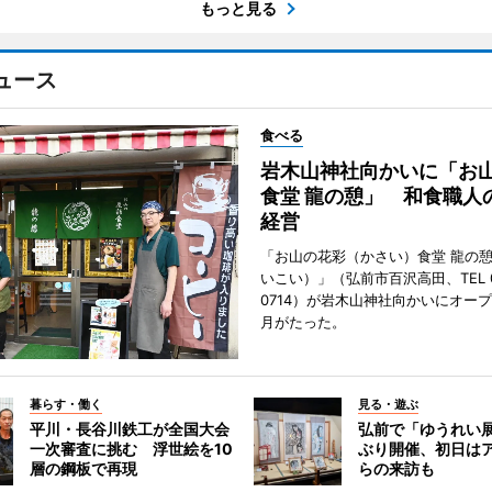
もっと見る
ュース
食べる
岩木山神社向かいに「お
食堂 龍の憩」 和食職人
経営
「お山の花彩（かさい）食堂 龍の
いこい）」（弘前市百沢高田、TEL 07
0714）が岩木山神社向かいにオープ
月がたった。
暮らす・働く
見る・遊ぶ
平川・長谷川鉄工が全国大会
弘前で「ゆうれい
一次審査に挑む 浮世絵を10
ぶり開催、初日は
層の鋼板で再現
らの来訪も