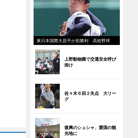
東日本国際大昌平が初勝利 高校野球
上野動物園で交通安全呼び
掛け
佐々木６回２失点 大リー
グ
復興のシュシャ、愛国の観
光地に