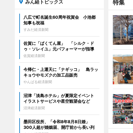
みん経トピックス
特集
八広で町名誕生60周年祝賀会 小池都
知事も祝福
すみだ経済新聞
佐賀に「ばくてん屋」 「シルク・ド
ゥ・ソレイユ」元パフォーマーが指導
佐賀経済新聞
今帰仁・上運天に「ナギッコ」 島ラッ
キョウやモズクの加工品販売
やんばる経済新聞
沼津「淡島ホテル」が夏限定イベント
イラストサービスや星空観望会など
沼津経済新聞
墨田区役所、「令和8年8月8日婚」
300人超が婚姻届、開庁前から長い列