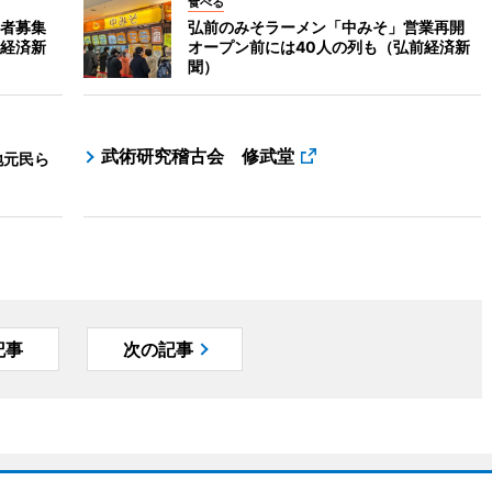
食べる
者募集
弘前のみそラーメン「中みそ」営業再開
経済新
オープン前には40人の列も（弘前経済新
聞）
武術研究稽古会 修武堂
地元民ら
記事
次の記事