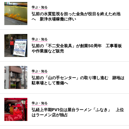
学ぶ・知る
弘前の水質監視を担った金魚が役目を終えため池
へ 新浄水場稼働に伴い
学ぶ・知る
弘前の「不二安全装具」が創業50周年 工事看板
や作業服など販売
学ぶ・知る
弘前の「山の手センター」の取り壊し進む 跡地は
駐車場として整備へ
学ぶ・知る
弘経上半期PV1位は屋台ラーメン「ふなき」 上位
はラーメン店が独占