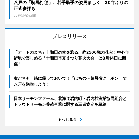
八戸の「騎馬打毬」、若手騎手の姿勇ましく 20年ぶりの
正式参拝も
八戸経済新聞
プレスリリース
「アートのまち」十和田の空を彩る、約2500発の花火！中心市
街地で楽しめる「十和田市夏まつり花火大会」は8月14日に開
催！
友だちも一緒に帰っておいで！「はちのへ超帰省クーポン」で
八戸を満喫しよう！
日本サーモンファーム、北海道岩内町・岩内郡漁業協同組合と
トラウトサーモン養殖事業に関する三者協定を締結
もっと見る