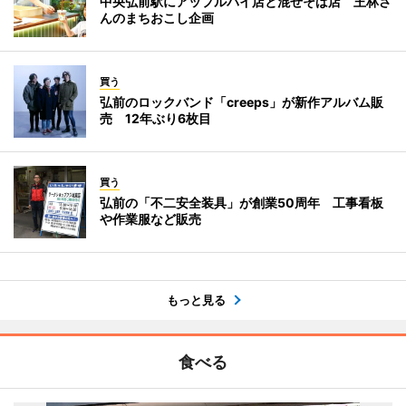
中央弘前駅にアップルパイ店と混ぜそば店 王林さ
んのまちおこし企画
買う
弘前のロックバンド「creeps」が新作アルバム販
売 12年ぶり6枚目
買う
弘前の「不二安全装具」が創業50周年 工事看板
や作業服など販売
もっと見る
食べる