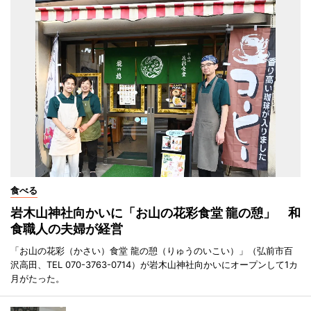
食べる
岩木山神社向かいに「お山の花彩食堂 龍の憩」 和
食職人の夫婦が経営
「お山の花彩（かさい）食堂 龍の憩（りゅうのいこい）」（弘前市百
沢高田、TEL 070-3763-0714）が岩木山神社向かいにオープンして1カ
月がたった。