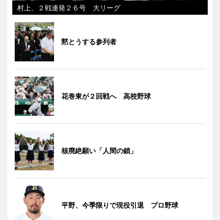
村上、２戦連発２６号 大リーグ
黙とうする参列者
花巻東が２回戦へ 高校野球
核廃絶願い「人間の鎖」
平野、今季限りで現役引退 プロ野球