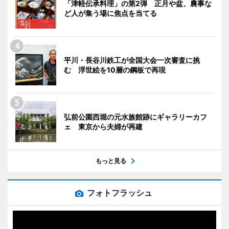
「津軽伝承料理」の第2弾 正月や盆、農事な
ど人が集う場に焦点を当てる
平川・長谷川鉄工が全国大会一次審査に挑
む 浮世絵を10層の鋼板で再現
弘前公園西堀の元水族館跡にギャラリーカフ
ェ 東京から夫婦が再建
もっと見る
フォトフラッシュ