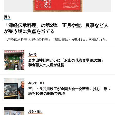
買う
「津軽伝承料理」の第2弾 正月や盆、農事など人
が集う場に焦点を当てる
「津軽伝承料理 人寄せの料理」（柴田書店）が8月3日、発売された。
食べる
岩木山神社向かいに「お山の花彩食堂 龍の憩」
和食職人の夫婦が経営
暮らす・働く
平川・長谷川鉄工が全国大会一次審査に挑む 浮世
絵を10層の鋼板で再現
見る・遊ぶ