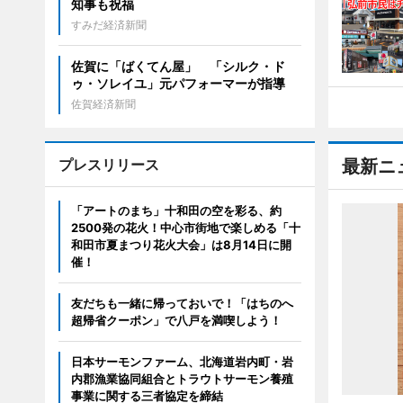
知事も祝福
すみだ経済新聞
佐賀に「ばくてん屋」 「シルク・ド
ゥ・ソレイユ」元パフォーマーが指導
佐賀経済新聞
プレスリリース
最新ニ
「アートのまち」十和田の空を彩る、約
2500発の花火！中心市街地で楽しめる「十
和田市夏まつり花火大会」は8月14日に開
催！
友だちも一緒に帰っておいで！「はちのへ
超帰省クーポン」で八戸を満喫しよう！
日本サーモンファーム、北海道岩内町・岩
内郡漁業協同組合とトラウトサーモン養殖
事業に関する三者協定を締結