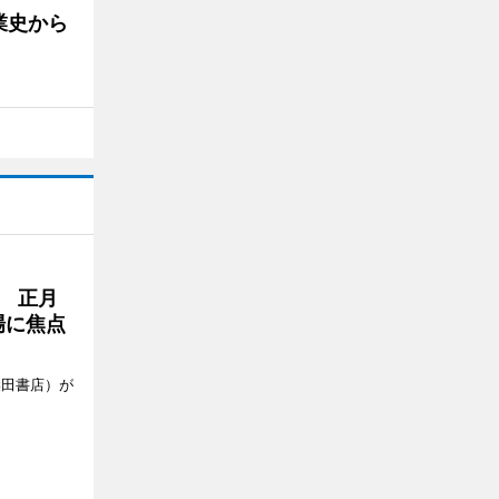
業史から
 正月
場に焦点
柴田書店）が