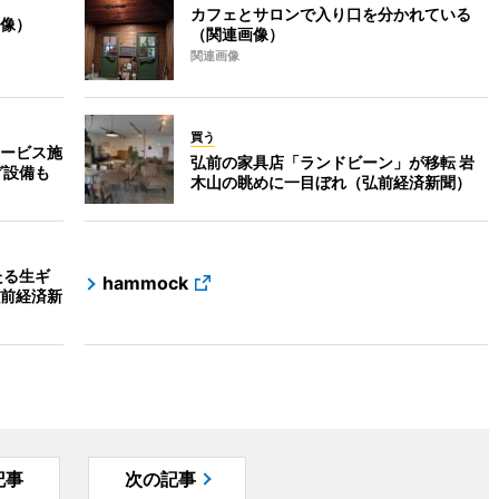
カフェとサロンで入り口を分かれている
像）
（関連画像）
関連画像
買う
ービス施
弘前の家具店「ランドビーン」が移転 岩
グ設備も
木山の眺めに一目ぼれ（弘前経済新聞）
たる生ギ
hammock
前経済新
記事
次の記事