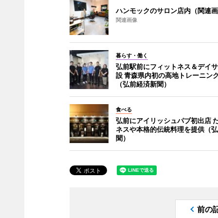
ハンモックのサロン店内（関連画
関連画像
暮らす・働く
弘前駅前にフィットネス＆デイサ
設 青森県内初の高地トレーニン
（弘前経済新聞）
食べる
弘前にアイリッシュパブ初出店 
ネスや本格的伝統料理を提供（弘
聞）
前の