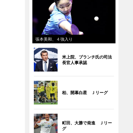
張本美和、４強入り
米上院、ブランチ氏の司法
長官人事承認
柏、開幕白星 Ｊリーグ
町田、大勝で発進 Ｊリー
グ