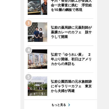
平川・長谷川鉄工が全国大
会一次審査に挑む 浮世絵
を10層の鋼板で再現
弘前の薬局跡に元薬剤師が
薬膳カレーのカフェ 脱サ
ラして開業
弘前で「ゆうれい展」 2
年ぶり開催、初日はアメリ
カからの来訪も
弘前公園西堀の元水族館跡
にギャラリーカフェ 東京
から夫婦が再建
もっと見る