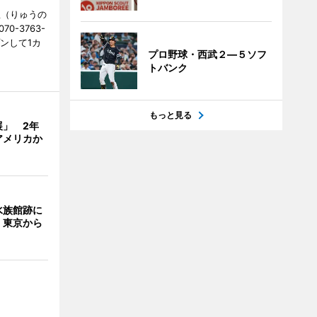
憩（りゅうの
0-3763-
ンして1カ
プロ野球・西武２―５ソフ
トバンク
もっと見る
展」 2年
アメリカか
水族館跡に
 東京から