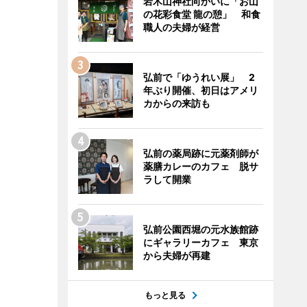
岩木山神社向かいに「お山
の花彩食堂 龍の憩」 和食
職人の夫婦が経営
弘前で「ゆうれい展」 2
年ぶり開催、初日はアメリ
カからの来訪も
弘前の薬局跡に元薬剤師が
薬膳カレーのカフェ 脱サ
ラして開業
弘前公園西堀の元水族館跡
にギャラリーカフェ 東京
から夫婦が再建
もっと見る