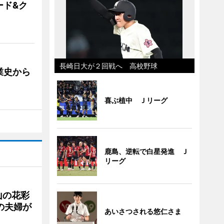
ード&ク
長崎日大が２回戦へ 高校野球
業史から
喜ぶ植中 Ｊリーグ
鹿島、逆転で白星発進 Ｊ
リーグ
山の花彩
の夫婦が
あいさつされる悠仁さま