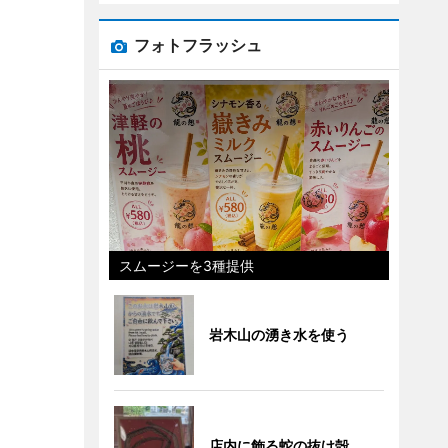
フォトフラッシュ
スムージーを3種提供
岩木山の湧き水を使う
店内に飾る蛇の抜け殻