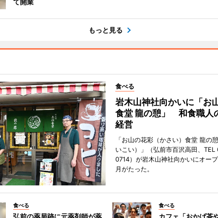
て開業
もっと見る
食べる
岩木山神社向かいに「お
食堂 龍の憩」 和食職人
経営
「お山の花彩（かさい）食堂 龍の
いこい）」（弘前市百沢高田、TEL 07
0714）が岩木山神社向かいにオープ
月がたった。
食べる
食べる
弘前の薬局跡に元薬剤師が薬
カフェ「おかげ茶