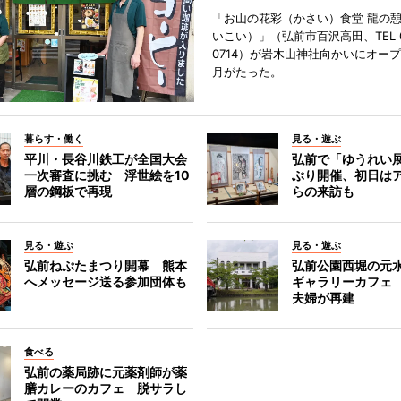
「お山の花彩（かさい）食堂 龍の
いこい）」（弘前市百沢高田、TEL 07
0714）が岩木山神社向かいにオープ
月がたった。
暮らす・働く
見る・遊ぶ
平川・長谷川鉄工が全国大会
弘前で「ゆうれい
一次審査に挑む 浮世絵を10
ぶり開催、初日は
層の鋼板で再現
らの来訪も
見る・遊ぶ
見る・遊ぶ
弘前ねぷたまつり開幕 熊本
弘前公園西堀の元
へメッセージ送る参加団体も
ギャラリーカフェ
夫婦が再建
食べる
弘前の薬局跡に元薬剤師が薬
膳カレーのカフェ 脱サラし