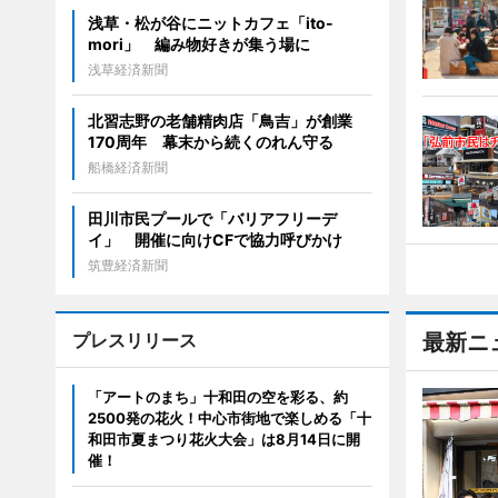
浅草・松が谷にニットカフェ「ito-
mori」 編み物好きが集う場に
浅草経済新聞
北習志野の老舗精肉店「鳥吉」が創業
170周年 幕末から続くのれん守る
船橋経済新聞
田川市民プールで「バリアフリーデ
イ」 開催に向けCFで協力呼びかけ
筑豊経済新聞
プレスリリース
最新ニ
「アートのまち」十和田の空を彩る、約
2500発の花火！中心市街地で楽しめる「十
和田市夏まつり花火大会」は8月14日に開
催！