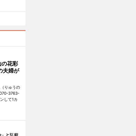
山の花彩
の夫婦が
憩（りゅうの
0-3763-
ンして1カ
や」と弘前