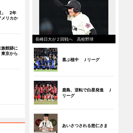
展」 2年
アメリカか
長崎日大が２回戦へ 高校野球
水族館跡に
 東京から
喜ぶ植中 Ｊリーグ
鹿島、逆転で白星発進 Ｊ
リーグ
あいさつされる悠仁さま