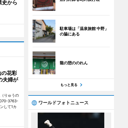
業史から
駐車場は「温泉旅館 中野」
の脇にある
龍の憩ののれん
山の花彩
の夫婦が
もっと見る
憩（りゅうの
0-3763-
ワールドフォトニュース
ンして1カ