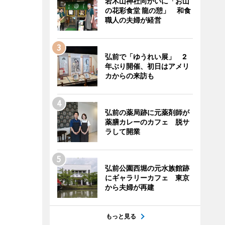
岩木山神社向かいに「お山
の花彩食堂 龍の憩」 和食
職人の夫婦が経営
弘前で「ゆうれい展」 2
年ぶり開催、初日はアメリ
カからの来訪も
弘前の薬局跡に元薬剤師が
薬膳カレーのカフェ 脱サ
ラして開業
弘前公園西堀の元水族館跡
にギャラリーカフェ 東京
から夫婦が再建
もっと見る