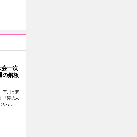
大会一次
層の鋼板
（平川市新
ト「溶接人
ている。