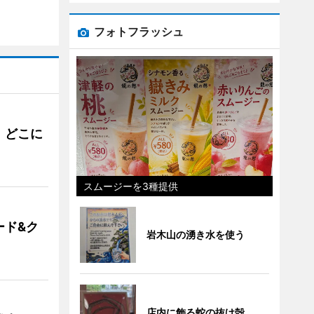
フォトフラッシュ
。どこに
スムージーを3種提供
ード&ク
岩木山の湧き水を使う
店内に飾る蛇の抜け殻