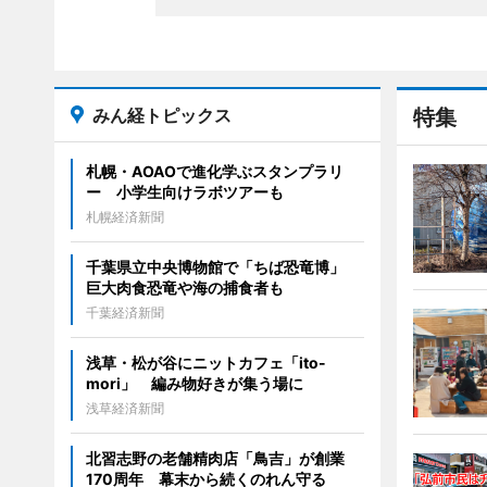
みん経トピックス
特集
札幌・AOAOで進化学ぶスタンプラリ
ー 小学生向けラボツアーも
札幌経済新聞
千葉県立中央博物館で「ちば恐竜博」
巨大肉食恐竜や海の捕食者も
千葉経済新聞
浅草・松が谷にニットカフェ「ito-
mori」 編み物好きが集う場に
浅草経済新聞
北習志野の老舗精肉店「鳥吉」が創業
170周年 幕末から続くのれん守る