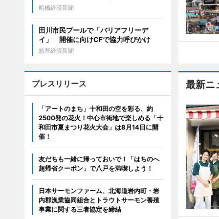
船橋経済新聞
田川市民プールで「バリアフリーデ
イ」 開催に向けCFで協力呼びかけ
筑豊経済新聞
プレスリリース
最新ニ
「アートのまち」十和田の空を彩る、約
2500発の花火！中心市街地で楽しめる「十
和田市夏まつり花火大会」は8月14日に開
催！
友だちも一緒に帰っておいで！「はちのへ
超帰省クーポン」で八戸を満喫しよう！
日本サーモンファーム、北海道岩内町・岩
内郡漁業協同組合とトラウトサーモン養殖
事業に関する三者協定を締結