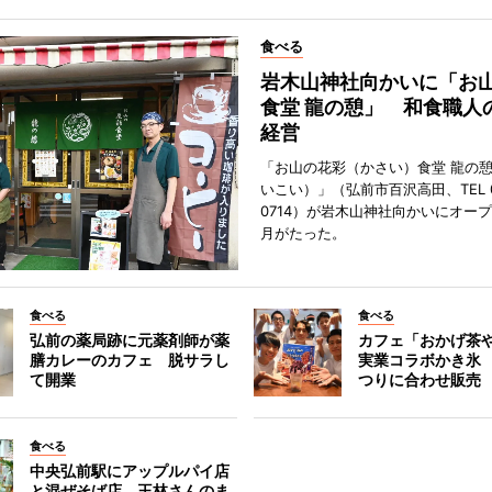
食べる
岩木山神社向かいに「お
食堂 龍の憩」 和食職人
経営
「お山の花彩（かさい）食堂 龍の
いこい）」（弘前市百沢高田、TEL 07
0714）が岩木山神社向かいにオープ
月がたった。
食べる
食べる
弘前の薬局跡に元薬剤師が薬
カフェ「おかげ茶
膳カレーのカフェ 脱サラし
実業コラボかき氷
て開業
つりに合わせ販売
食べる
中央弘前駅にアップルパイ店
と混ぜそば店 王林さんのま