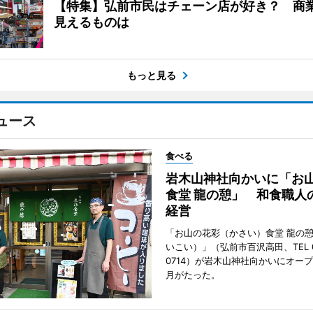
【特集】弘前市民はチェーン店が好き？ 商
見えるものは
もっと見る
ュース
食べる
岩木山神社向かいに「お
食堂 龍の憩」 和食職人
経営
「お山の花彩（かさい）食堂 龍の
いこい）」（弘前市百沢高田、TEL 07
0714）が岩木山神社向かいにオープ
月がたった。