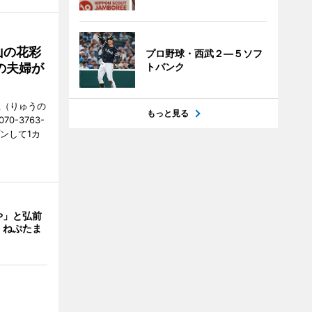
山の花彩
プロ野球・西武２―５ソフ
の夫婦が
トバンク
憩（りゅうの
もっと見る
0-3763-
ンして1カ
や」と弘前
 ねぷたま