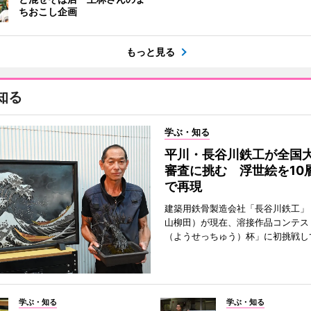
ちおこし企画
もっと見る
知る
学ぶ・知る
平川・長谷川鉄工が全国
審査に挑む 浮世絵を10
で再現
建築用鉄骨製造会社「長谷川鉄工」
山柳田）が現在、溶接作品コンテス
（ようせっちゅう）杯」に初挑戦し
学ぶ・知る
学ぶ・知る