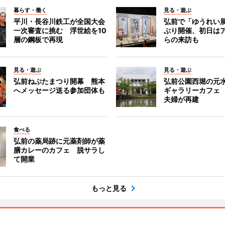
暮らす・働く
見る・遊ぶ
平川・長谷川鉄工が全国大会
弘前で「ゆうれい
一次審査に挑む 浮世絵を10
ぶり開催、初日は
層の鋼板で再現
らの来訪も
見る・遊ぶ
見る・遊ぶ
弘前ねぷたまつり開幕 熊本
弘前公園西堀の元
へメッセージ送る参加団体も
ギャラリーカフェ
夫婦が再建
食べる
弘前の薬局跡に元薬剤師が薬
膳カレーのカフェ 脱サラし
て開業
もっと見る