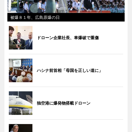
被爆８１年、広島原爆の日
ドローン企業社長、車爆破で重傷
ハシナ前首相「母国を正しい道に」
独空港に爆発物搭載ドローン