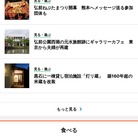
見る・遊ぶ
弘前ねぷたまつり開幕 熊本へメッセージ送る参加
団体も
見る・遊ぶ
弘前公園西堀の元水族館跡にギャラリーカフェ 東
京から夫婦が再建
見る・遊ぶ
黒石に一棟貸し宿泊施設「灯リ蔵」 築160年超の
米蔵を改装
もっと見る
食べる