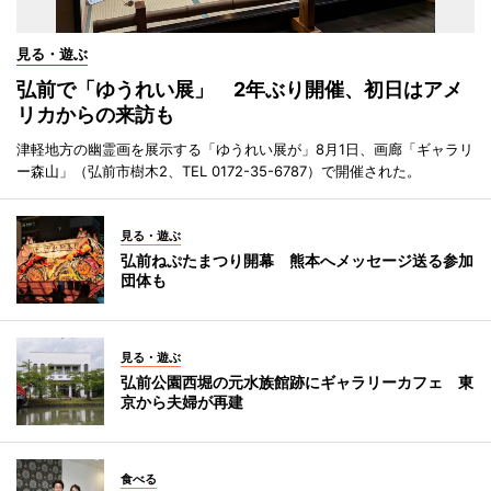
見る・遊ぶ
弘前で「ゆうれい展」 2年ぶり開催、初日はアメ
リカからの来訪も
津軽地方の幽霊画を展示する「ゆうれい展が」8月1日、画廊「ギャラリ
ー森山」（弘前市樹木2、TEL 0172-35-6787）で開催された。
見る・遊ぶ
弘前ねぷたまつり開幕 熊本へメッセージ送る参加
団体も
見る・遊ぶ
弘前公園西堀の元水族館跡にギャラリーカフェ 東
京から夫婦が再建
食べる