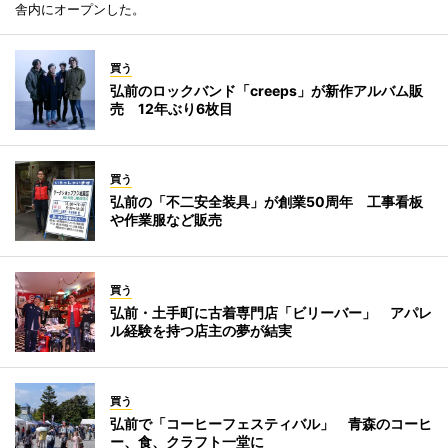
舎内にオープンした。
買う
弘前のロックバンド「creeps」が新作アルバム販
売 12年ぶり6枚目
買う
弘前の「不二安全装具」が創業50周年 工事看板
や作業服など販売
買う
弘前・土手町に古着専門店「ビリーバー」 アパレ
ル経験を持つ店主の夢が結実
買う
弘前で「コーヒーフェスティバル」 青森のコーヒ
ー、食、クラフト一堂に