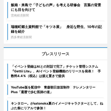
飯南・来島で「子どもの声」を考える研修会 言葉の背景
にも目を向けて
雲南経済新聞
瑞穂町郷土資料館で「キツネ展」 身近な野生、10年の記
録を紹介
西多摩経済新聞
プレスリリース
「イベント登録はAIとの対話で完了」チケット管理システム
『Gettii Lite』、AIイベント登録機能のリリースを発表！ 手
数料4.4％（税込）は据え置きで提供
YouTube版を配信中 青森朝日放送制作 テレメンタリー
Plus「還暦で歩む医師の道」
キンタロー。がsatonoka夏のイメージキャラクターとして、ね
ぶた祭にリアルで参加！