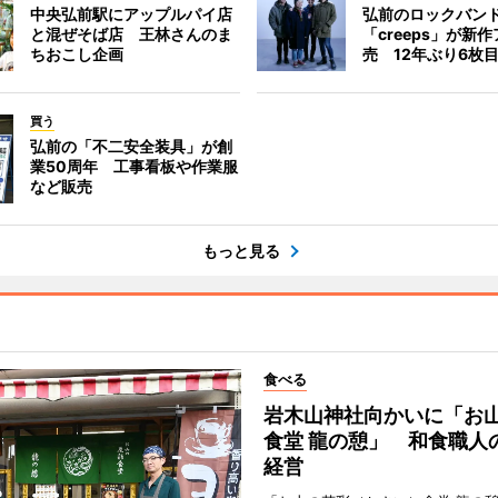
中央弘前駅にアップルパイ店
弘前のロックバン
と混ぜそば店 王林さんのま
「creeps」が新
ちおこし企画
売 12年ぶり6枚
買う
弘前の「不二安全装具」が創
業50周年 工事看板や作業服
など販売
もっと見る
食べる
岩木山神社向かいに「お
食堂 龍の憩」 和食職人
経営