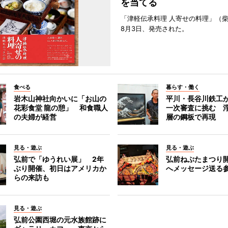
を当てる
「津軽伝承料理 人寄せの料理」（
8月3日、発売された。
食べる
暮らす・働く
岩木山神社向かいに「お山の
平川・長谷川鉄工
花彩食堂 龍の憩」 和食職人
一次審査に挑む 浮
の夫婦が経営
層の鋼板で再現
見る・遊ぶ
見る・遊ぶ
弘前で「ゆうれい展」 2年
弘前ねぷたまつり
ぶり開催、初日はアメリカか
へメッセージ送る
らの来訪も
見る・遊ぶ
弘前公園西堀の元水族館跡に