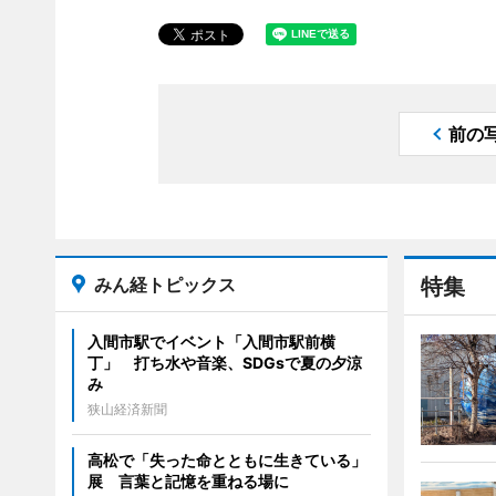
前の
みん経トピックス
特集
入間市駅でイベント「入間市駅前横
丁」 打ち水や音楽、SDGsで夏の夕涼
み
狭山経済新聞
高松で「失った命とともに生きている」
展 言葉と記憶を重ねる場に