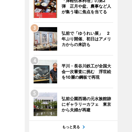
「津軽伝承料理」の第2
弾 正月や盆、農事など人
が集う場に焦点を当てる
弘前で「ゆうれい展」 2
年ぶり開催、初日はアメリ
カからの来訪も
平川・長谷川鉄工が全国大
会一次審査に挑む 浮世絵
を10層の鋼板で再現
弘前公園西堀の元水族館跡
にギャラリーカフェ 東京
から夫婦が再建
もっと見る