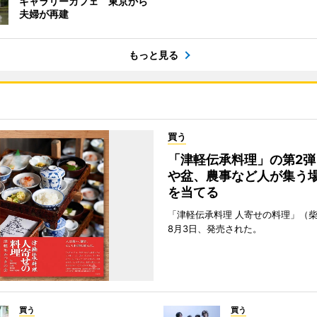
ギャラリーカフェ 東京から
夫婦が再建
もっと見る
買う
「津軽伝承料理」の第2弾
や盆、農事など人が集う
を当てる
「津軽伝承料理 人寄せの料理」（
8月3日、発売された。
買う
買う