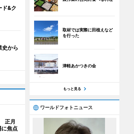
ード&ク
取材では実際に田植えなど
を行った
業史から
津軽あかつきの会
もっと見る
ワールドフォトニュース
 正月
場に焦点