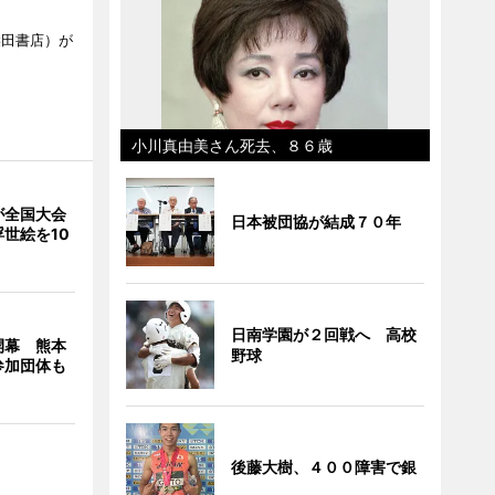
柴田書店）が
小川真由美さん死去、８６歳
が全国大会
日本被団協が結成７０年
世絵を10
日南学園が２回戦へ 高校
開幕 熊本
野球
参加団体も
後藤大樹、４００障害で銀