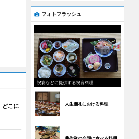
フォトフラッシュ
祝宴などに提供する祝言料理
人生儀礼における料理
。どこに
農作業の合間に食べる料理