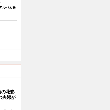
ド
作アルバム販
目
山の花彩
の夫婦が