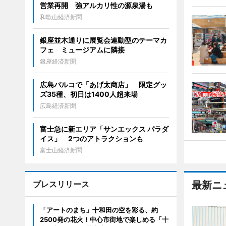
営業再開 強アルカリ性の源泉湯も
和歌山経済新聞
銀座並木通りに展覧会連動型のテーマカ
フェ ミュージアムに隣接
銀座経済新聞
広島パルコで「あげ太商店」 限定グッ
ズ35種、初日は1400人超来場
広島経済新聞
富士急に新エリア「サンエックス パラダ
イス」 2つのアトラクションも
富士山経済新聞
プレスリリース
最新ニ
「アートのまち」十和田の空を彩る、約
2500発の花火！中心市街地で楽しめる「十