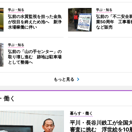
学ぶ・知る
学ぶ・知る
弘前の水質監視を担った金魚
弘前の「不二安全
が役目を終えため池へ 新浄
業50周年 工事看
水場稼働に伴い
など販売
学ぶ・知る
弘前の「山の手センター」の
取り壊し進む 跡地は駐車場
として整備へ
もっと見る
・働く
暮らす・働く
平川・長谷川鉄工が全国
審査に挑む 浮世絵を10