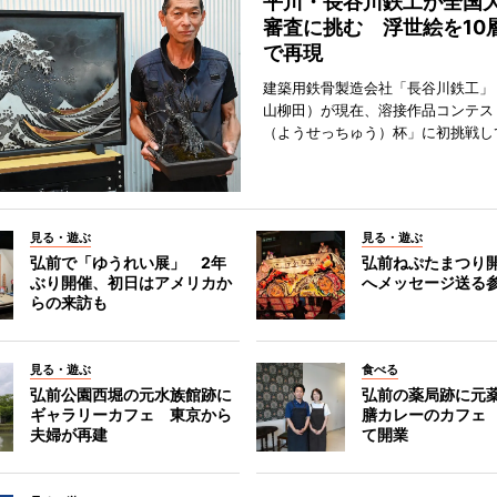
平川・長谷川鉄工が全国
審査に挑む 浮世絵を10
で再現
建築用鉄骨製造会社「長谷川鉄工」
山柳田）が現在、溶接作品コンテス
（ようせっちゅう）杯」に初挑戦し
見る・遊ぶ
見る・遊ぶ
弘前で「ゆうれい展」 2年
弘前ねぷたまつり
ぶり開催、初日はアメリカか
へメッセージ送る
らの来訪も
見る・遊ぶ
食べる
弘前公園西堀の元水族館跡に
弘前の薬局跡に元
ギャラリーカフェ 東京から
膳カレーのカフェ
夫婦が再建
て開業