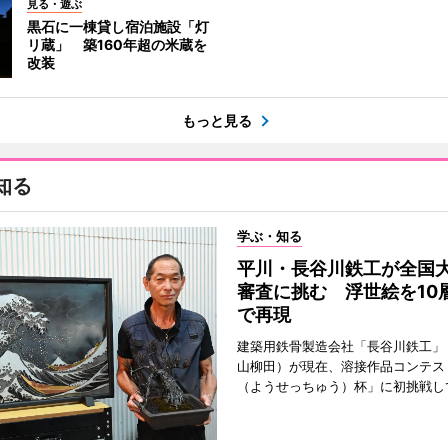
見る・遊ぶ
黒石に一棟貸し宿泊施設「灯
リ蔵」 築160年超の米蔵を
改装
もっと見る
知る
学ぶ・知る
平川・長谷川鉄工が全国
審査に挑む 浮世絵を10
で再現
建築用鉄骨製造会社「長谷川鉄工」
山柳田）が現在、溶接作品コンテス
（ようせっちゅう）杯」に初挑戦し