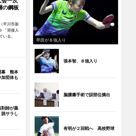
大会一次
層の鋼板
（平川市新
ト「溶接人
ている。
早田が８強入り
張本智、８強入り
開幕 熊本
参加団体も
脳腫瘍手術で誤部位摘出
薬剤師が薬
 脱サラし
有明が２回戦へ 高校野球