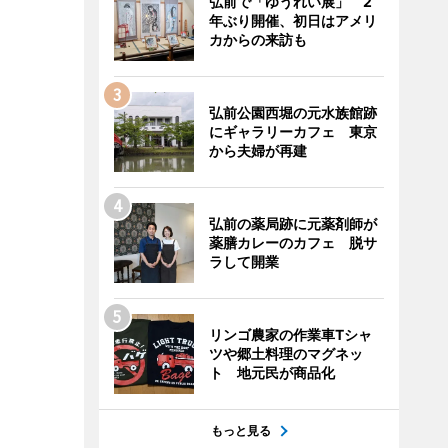
弘前で「ゆうれい展」 2
年ぶり開催、初日はアメリ
カからの来訪も
弘前公園西堀の元水族館跡
にギャラリーカフェ 東京
から夫婦が再建
弘前の薬局跡に元薬剤師が
薬膳カレーのカフェ 脱サ
ラして開業
リンゴ農家の作業車Tシャ
ツや郷土料理のマグネッ
ト 地元民が商品化
もっと見る