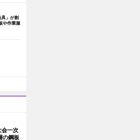
装具」が創
板や作業服
大会一次
層の鋼板