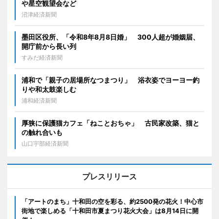
や星空観望会など
沼津経済新聞
墨田区役所、「令和8年8月8日婚」 300人超が婚姻届、
開庁前から長い列
すみだ経済新聞
浦和で「親子の居場所なつまつり」 浴衣姿でヨーヨー釣
りや和太鼓楽しむ
浦和経済新聞
厚狭に保護猫カフェ「ねことおちゃ」 古民家改築、猫と
の触れ合いも
山口宇部経済新聞
プレスリリース
「アートのまち」十和田の空を彩る、約2500発の花火！中心市
街地で楽しめる「十和田市夏まつり花火大会」は8月14日に開