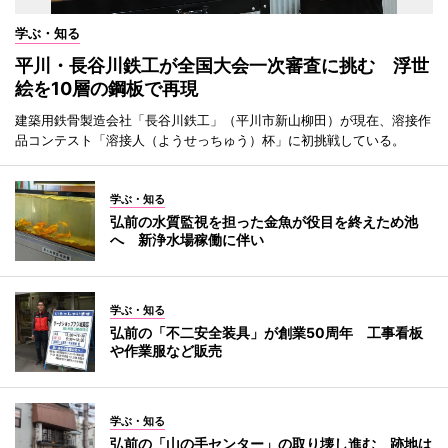
学ぶ・知る
平川・長谷川鉄工が全国大会一次審査に挑む 浮世
絵を10層の鋼板で再現
建築用鉄骨製造会社「長谷川鉄工」（平川市新山柳田）が現在、溶接作
品コンテスト「溶接人（ようせっちゅう）杯」に初挑戦している。
学ぶ・知る
弘前の水質監視を担った金魚が役目を終えため池
へ 新浄水場稼働に伴い
学ぶ・知る
弘前の「不二安全装具」が創業50周年 工事看板
や作業服など販売
学ぶ・知る
弘前の「山の手センター」の取り壊し進む 跡地は