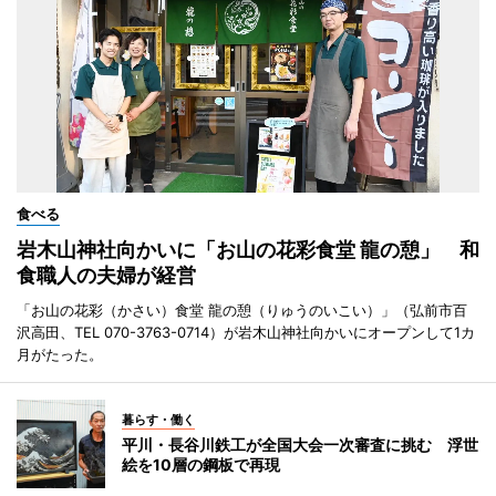
食べる
岩木山神社向かいに「お山の花彩食堂 龍の憩」 和
食職人の夫婦が経営
「お山の花彩（かさい）食堂 龍の憩（りゅうのいこい）」（弘前市百
沢高田、TEL 070-3763-0714）が岩木山神社向かいにオープンして1カ
月がたった。
暮らす・働く
平川・長谷川鉄工が全国大会一次審査に挑む 浮世
絵を10層の鋼板で再現