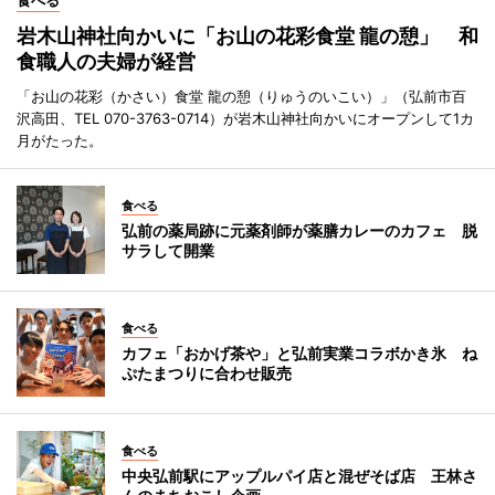
食べる
岩木山神社向かいに「お山の花彩食堂 龍の憩」 和
食職人の夫婦が経営
「お山の花彩（かさい）食堂 龍の憩（りゅうのいこい）」（弘前市百
沢高田、TEL 070-3763-0714）が岩木山神社向かいにオープンして1カ
月がたった。
食べる
弘前の薬局跡に元薬剤師が薬膳カレーのカフェ 脱
サラして開業
食べる
カフェ「おかげ茶や」と弘前実業コラボかき氷 ね
ぷたまつりに合わせ販売
食べる
中央弘前駅にアップルパイ店と混ぜそば店 王林さ