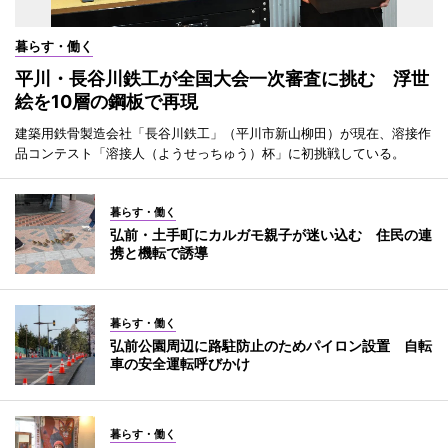
暮らす・働く
平川・長谷川鉄工が全国大会一次審査に挑む 浮世
絵を10層の鋼板で再現
建築用鉄骨製造会社「長谷川鉄工」（平川市新山柳田）が現在、溶接作
品コンテスト「溶接人（ようせっちゅう）杯」に初挑戦している。
暮らす・働く
弘前・土手町にカルガモ親子が迷い込む 住民の連
携と機転で誘導
暮らす・働く
弘前公園周辺に路駐防止のためパイロン設置 自転
車の安全運転呼びかけ
暮らす・働く