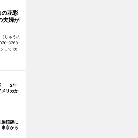
山の花彩
の夫婦が
憩（りゅうの
0-3763-
ンして1カ
展」 2年
アメリカか
水族館跡に
 東京から