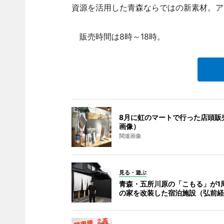
資源を活用した青森ならではの新素材。ア
販売時間は8時～18時。
8月に虹のマートで行った店頭販
画像）
関連画像
見る・遊ぶ
青森・五所川原の「こもる」が1周
の家を改装した宿泊施設（弘前経