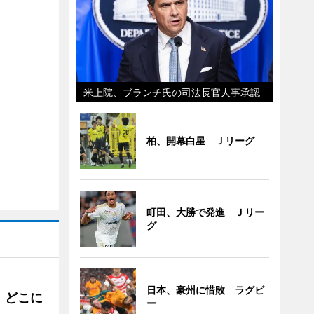
米上院、ブランチ氏の司法長官人事承認
柏、開幕白星 Ｊリーグ
町田、大勝で発進 Ｊリー
グ
日本、豪州に惜敗 ラグビ
。どこに
ー