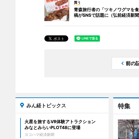
買う
青森旅行者の「ツキノワグマを食
稿がSNSで話題に（弘前経済新
前の
みん経トピックス
特集
火星を旅するVR体験アトラクション
みなとみらいPLOT48に登場
ヨコハマ経済新聞