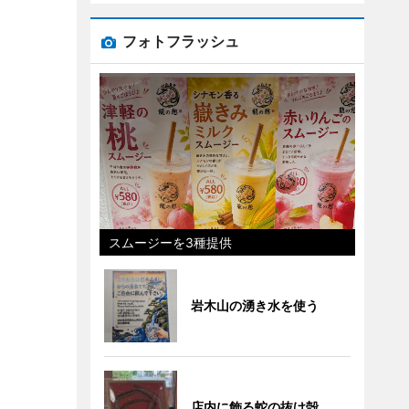
フォトフラッシュ
スムージーを3種提供
岩木山の湧き水を使う
店内に飾る蛇の抜け殻