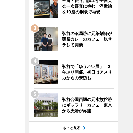
平川・長谷川鉄工が全国大
会一次審査に挑む 浮世絵
を10層の鋼板で再現
弘前の薬局跡に元薬剤師が
薬膳カレーのカフェ 脱サ
ラして開業
弘前で「ゆうれい展」 2
年ぶり開催、初日はアメリ
カからの来訪も
弘前公園西堀の元水族館跡
にギャラリーカフェ 東京
から夫婦が再建
もっと見る