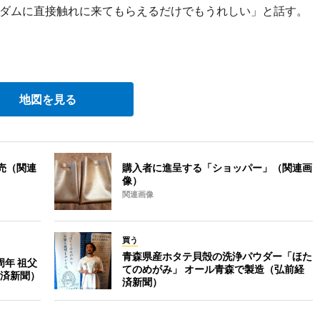
ダムに直接触れに来てもらえるだけでもうれしい」と話す。
地図を見る
売（関連
購入者に進呈する「ショッパー」（関連画
像）
関連画像
買う
青森県産ホタテ貝殻の洗浄パウダー「ほた
年 祖父
てのめがみ」 オール青森で製造（弘前経
済新聞）
済新聞）