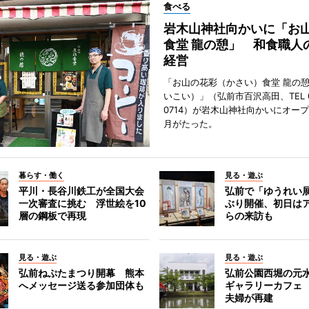
食べる
岩木山神社向かいに「お
食堂 龍の憩」 和食職人
経営
「お山の花彩（かさい）食堂 龍の
いこい）」（弘前市百沢高田、TEL 07
0714）が岩木山神社向かいにオープ
月がたった。
暮らす・働く
見る・遊ぶ
平川・長谷川鉄工が全国大会
弘前で「ゆうれい
一次審査に挑む 浮世絵を10
ぶり開催、初日は
層の鋼板で再現
らの来訪も
見る・遊ぶ
見る・遊ぶ
弘前ねぷたまつり開幕 熊本
弘前公園西堀の元
へメッセージ送る参加団体も
ギャラリーカフェ
夫婦が再建