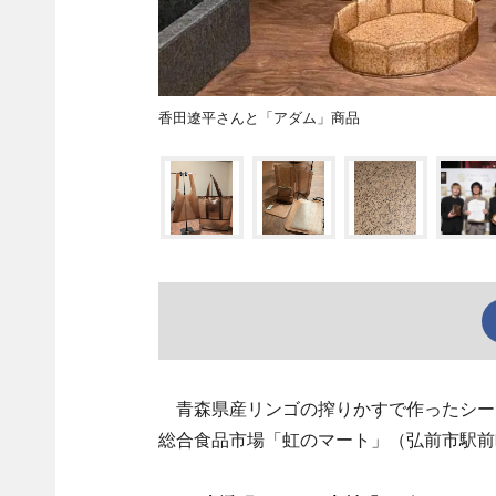
香田遼平さんと「アダム」商品
青森県産リンゴの搾りかすで作ったシート
総合食品市場「虹のマート」（弘前市駅前