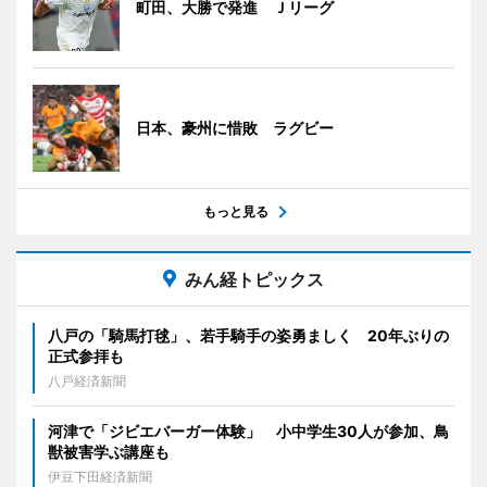
町田、大勝で発進 Ｊリーグ
日本、豪州に惜敗 ラグビー
もっと見る
みん経トピックス
八戸の「騎馬打毬」、若手騎手の姿勇ましく 20年ぶりの
正式参拝も
八戸経済新聞
河津で「ジビエバーガー体験」 小中学生30人が参加、鳥
獣被害学ぶ講座も
伊豆下田経済新聞