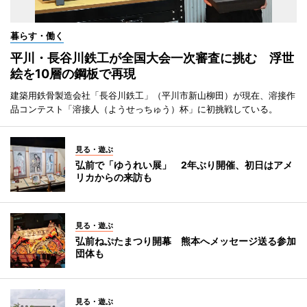
暮らす・働く
平川・長谷川鉄工が全国大会一次審査に挑む 浮世
絵を10層の鋼板で再現
建築用鉄骨製造会社「長谷川鉄工」（平川市新山柳田）が現在、溶接作
品コンテスト「溶接人（ようせっちゅう）杯」に初挑戦している。
見る・遊ぶ
弘前で「ゆうれい展」 2年ぶり開催、初日はアメ
リカからの来訪も
見る・遊ぶ
弘前ねぷたまつり開幕 熊本へメッセージ送る参加
団体も
見る・遊ぶ