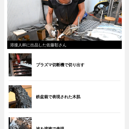
溶接人杯に出品した佐藤彰さん
プラズマ切断機で切り出す
鉄盆栽で表現された木肌
波を溶接で表現