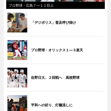
プロ野球・広島７―１１巨人
「デジポリス」普及呼び掛け
プロ野球・オリックス１―３楽天
佐野日大、２回戦へ 高校野球
平和への祈り、灯籠流しに