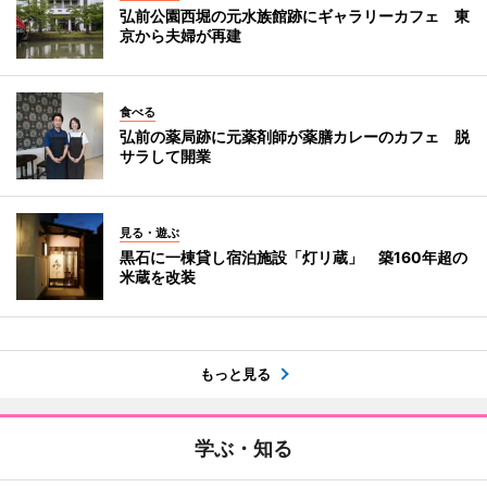
弘前公園西堀の元水族館跡にギャラリーカフェ 東
京から夫婦が再建
食べる
弘前の薬局跡に元薬剤師が薬膳カレーのカフェ 脱
サラして開業
見る・遊ぶ
黒石に一棟貸し宿泊施設「灯リ蔵」 築160年超の
米蔵を改装
もっと見る
学ぶ・知る