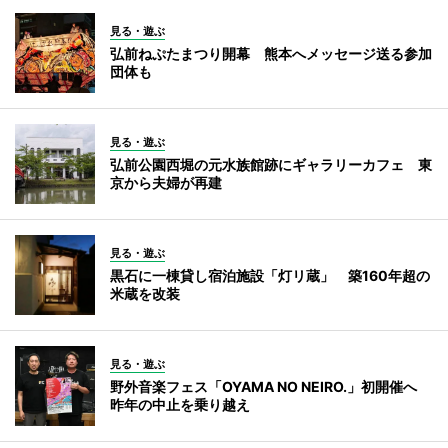
見る・遊ぶ
弘前ねぷたまつり開幕 熊本へメッセージ送る参加
団体も
見る・遊ぶ
弘前公園西堀の元水族館跡にギャラリーカフェ 東
京から夫婦が再建
見る・遊ぶ
黒石に一棟貸し宿泊施設「灯リ蔵」 築160年超の
米蔵を改装
見る・遊ぶ
野外音楽フェス「OYAMA NO NEIRO.」初開催へ
昨年の中止を乗り越え