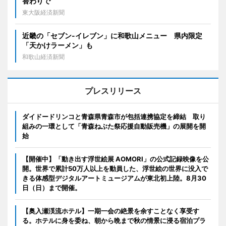
替わりで
東大阪経済新聞
近畿の「セブン-イレブン」に和歌山メニュー 県内限定
「天かけラーメン」も
和歌山経済新聞
プレスリリース
ダイドードリンコと青森県青森市が包括連携協定を締結 取り
組みの一環として「青森ねぶた祭応援自動販売機」の展開を開
始
【開催中】「動き出す浮世絵展 AOMORI」の公式記録映像を公
開。世界で累計50万人以上を動員した、浮世絵の世界に没入で
きる体感型デジタルアートミュージアムが東北初上陸。8月30
日（日）まで開催。
【奥入瀬渓流ホテル】一期一会の絶景を余すことなく享受す
る。ホテルに身を委ね、朝から晩まで秋の情景に浸る宿泊プラ