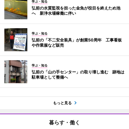
学ぶ・知る
弘前の水質監視を担った金魚が役目を終えため池
へ 新浄水場稼働に伴い
学ぶ・知る
弘前の「不二安全装具」が創業50周年 工事看板
や作業服など販売
学ぶ・知る
弘前の「山の手センター」の取り壊し進む 跡地は
駐車場として整備へ
もっと見る
暮らす・働く