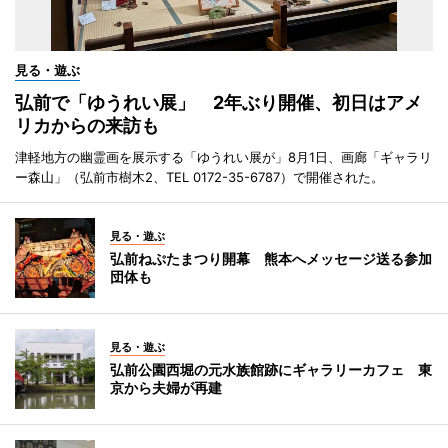
見る・遊ぶ
弘前で「ゆうれい展」 2年ぶり開催、初日はアメ
リカからの来訪も
津軽地方の幽霊画を展示する「ゆうれい展が」8月1日、画廊「ギャラリ
ー森山」（弘前市樹木2、TEL 0172-35-6787）で開催された。
見る・遊ぶ
弘前ねぷたまつり開幕 熊本へメッセージ送る参加
団体も
見る・遊ぶ
弘前公園西堀の元水族館跡にギャラリーカフェ 東
京から夫婦が再建