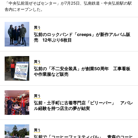
「中央弘前混ぜそばセンター」が7月25日、弘南鉄道・中央弘前駅の駅
舎内にオープンした。
買う
弘前のロックバンド「creeps」が新作アルバム販
売 12年ぶり6枚目
買う
弘前の「不二安全装具」が創業50周年 工事看板
や作業服など販売
買う
弘前・土手町に古着専門店「ビリーバー」 アパレ
ル経験を持つ店主の夢が結実
買う
弘前で「コーヒーフェスティバル」 青森のコーヒ