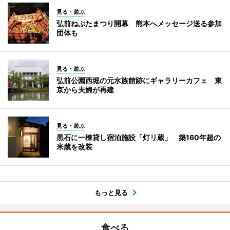
見る・遊ぶ
弘前ねぷたまつり開幕 熊本へメッセージ送る参加
団体も
見る・遊ぶ
弘前公園西堀の元水族館跡にギャラリーカフェ 東
京から夫婦が再建
見る・遊ぶ
黒石に一棟貸し宿泊施設「灯リ蔵」 築160年超の
米蔵を改装
もっと見る
食べる