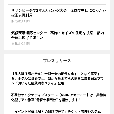
サザンビーチで2年ぶりに花火大会 全国で中止になった花
火玉も再利用
湘南経済新聞
気候変動適応センター、葛飾・セイズの住宅を視察 都内
全体に広げてほしい
葛飾経済新聞
プレスリリース
【奥入瀬渓流ホテル】一期一会の絶景を余すことなく享受す
る。ホテルに身を委ね、朝から晩まで秋の情景に浸る宿泊プラ
ン「おいらせ紅葉満喫ステイ」登場
不登校オルタナティブスクール【NIJINアカデミー】は、美術特
化型リアル教室 “青森十和田校” を開校します！
「イベント登録はAIとの対話で完了」チケット管理システム