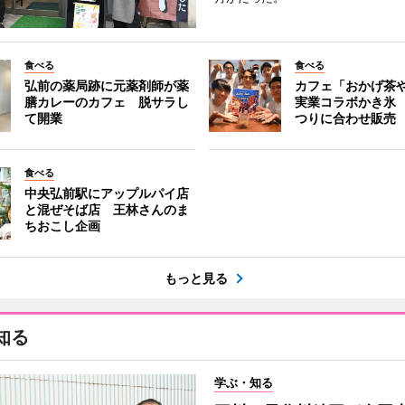
食べる
食べる
弘前の薬局跡に元薬剤師が薬
カフェ「おかげ茶
膳カレーのカフェ 脱サラし
実業コラボかき氷
て開業
つりに合わせ販売
食べる
中央弘前駅にアップルパイ店
と混ぜそば店 王林さんのま
ちおこし企画
もっと見る
知る
学ぶ・知る