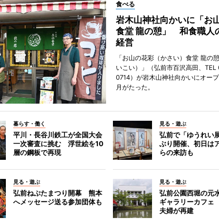
食べる
岩木山神社向かいに「お
食堂 龍の憩」 和食職人
経営
「お山の花彩（かさい）食堂 龍の
いこい）」（弘前市百沢高田、TEL 07
0714）が岩木山神社向かいにオープ
月がたった。
暮らす・働く
見る・遊ぶ
平川・長谷川鉄工が全国大会
弘前で「ゆうれい
一次審査に挑む 浮世絵を10
ぶり開催、初日は
層の鋼板で再現
らの来訪も
見る・遊ぶ
見る・遊ぶ
弘前ねぷたまつり開幕 熊本
弘前公園西堀の元
へメッセージ送る参加団体も
ギャラリーカフェ
夫婦が再建