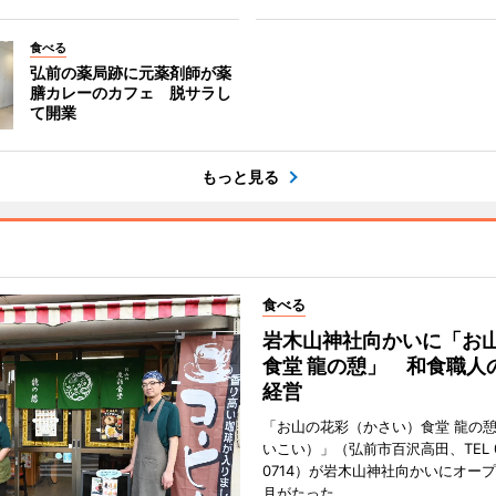
食べる
弘前の薬局跡に元薬剤師が薬
膳カレーのカフェ 脱サラし
て開業
もっと見る
食べる
岩木山神社向かいに「お
食堂 龍の憩」 和食職人
経営
「お山の花彩（かさい）食堂 龍の
いこい）」（弘前市百沢高田、TEL 07
0714）が岩木山神社向かいにオープ
月がたった。