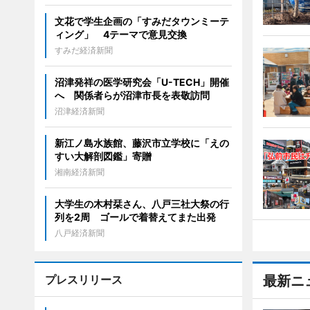
文花で学生企画の「すみだタウンミーテ
ィング」 4テーマで意見交換
すみだ経済新聞
沼津発祥の医学研究会「U-TECH」開催
へ 関係者らが沼津市長を表敬訪問
沼津経済新聞
新江ノ島水族館、藤沢市立学校に「えの
すい大解剖図鑑」寄贈
湘南経済新聞
大学生の木村栞さん、八戸三社大祭の行
列を2周 ゴールで着替えてまた出発
八戸経済新聞
プレスリリース
最新ニ