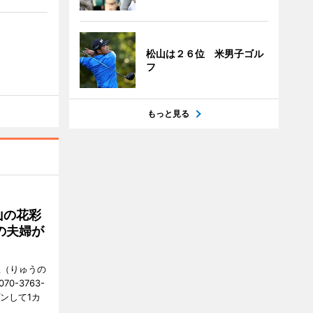
松山は２６位 米男子ゴル
フ
もっと見る
山の花彩
の夫婦が
憩（りゅうの
0-3763-
ンして1カ