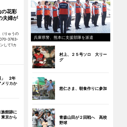
山の花彩
の夫婦が
憩（りゅうの
兵庫県警、熊本に支援部隊を派遣
0-3763-
ンして1カ
村上、２５号ソロ 大リー
グ
展」 2年
アメリカか
悠仁さま、朝食作りに参加
水族館跡に
 東京から
青森山田が２回戦へ 高校
野球