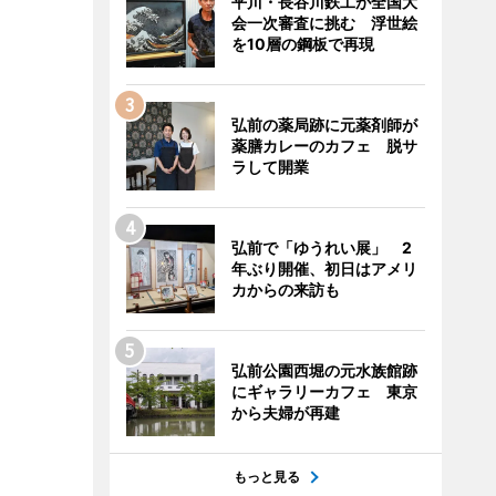
平川・長谷川鉄工が全国大
会一次審査に挑む 浮世絵
を10層の鋼板で再現
弘前の薬局跡に元薬剤師が
薬膳カレーのカフェ 脱サ
ラして開業
弘前で「ゆうれい展」 2
年ぶり開催、初日はアメリ
カからの来訪も
弘前公園西堀の元水族館跡
にギャラリーカフェ 東京
から夫婦が再建
もっと見る