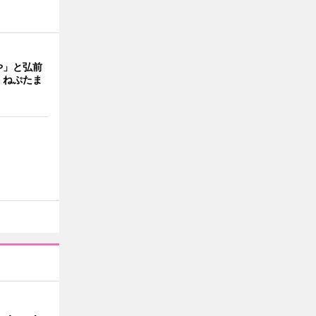
や」と弘前
 ねぷたま