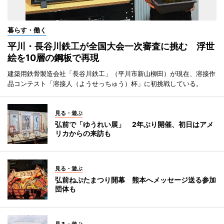
暮らす・働く
平川・長谷川鉄工が全国大会一次審査に挑む 浮世
絵を10層の鋼板で再現
建築用鉄骨製造会社「長谷川鉄工」（平川市新山柳田）が現在、溶接作
品コンテスト「溶接人（ようせっちゅう）杯」に初挑戦している。
見る・遊ぶ
弘前で「ゆうれい展」 2年ぶり開催、初日はアメ
リカからの来訪も
見る・遊ぶ
弘前ねぷたまつり開幕 熊本へメッセージ送る参加
団体も
見る・遊ぶ