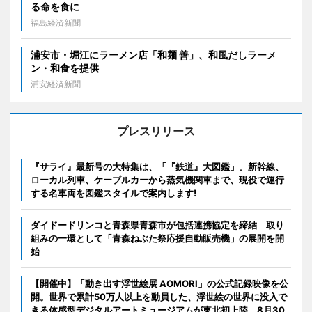
る命を食に
福島経済新聞
浦安市・堀江にラーメン店「和麺 善」、和風だしラーメ
ン・和食を提供
浦安経済新聞
プレスリリース
『サライ』最新号の大特集は、「『鉄道』大図鑑」。新幹線、
ローカル列車、ケーブルカーから蒸気機関車まで、現役で運行
する名車両を図鑑スタイルで案内します!
ダイドードリンコと青森県青森市が包括連携協定を締結 取り
組みの一環として「青森ねぶた祭応援自動販売機」の展開を開
始
【開催中】「動き出す浮世絵展 AOMORI」の公式記録映像を公
開。世界で累計50万人以上を動員した、浮世絵の世界に没入で
きる体感型デジタルアートミュージアムが東北初上陸。8月30