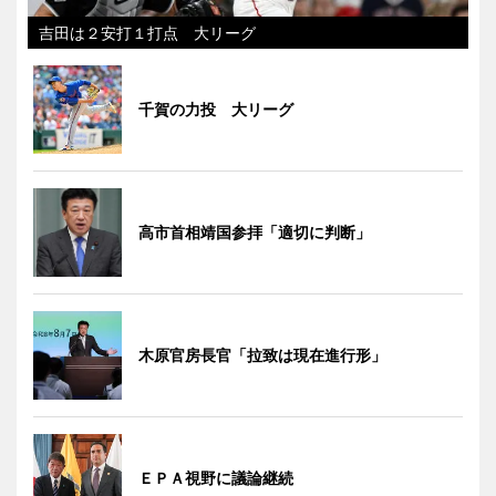
吉田は２安打１打点 大リーグ
千賀の力投 大リーグ
高市首相靖国参拝「適切に判断」
木原官房長官「拉致は現在進行形」
ＥＰＡ視野に議論継続