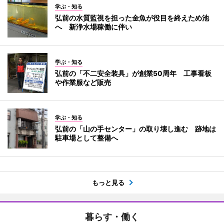
学ぶ・知る
弘前の水質監視を担った金魚が役目を終えため池
へ 新浄水場稼働に伴い
学ぶ・知る
弘前の「不二安全装具」が創業50周年 工事看板
や作業服など販売
学ぶ・知る
弘前の「山の手センター」の取り壊し進む 跡地は
駐車場として整備へ
もっと見る
暮らす・働く