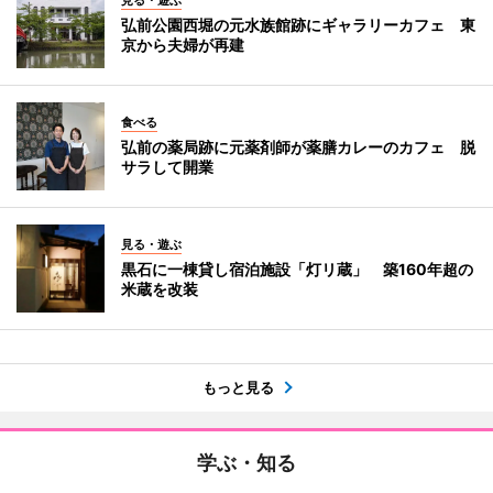
弘前公園西堀の元水族館跡にギャラリーカフェ 東
京から夫婦が再建
食べる
弘前の薬局跡に元薬剤師が薬膳カレーのカフェ 脱
サラして開業
見る・遊ぶ
黒石に一棟貸し宿泊施設「灯リ蔵」 築160年超の
米蔵を改装
もっと見る
学ぶ・知る