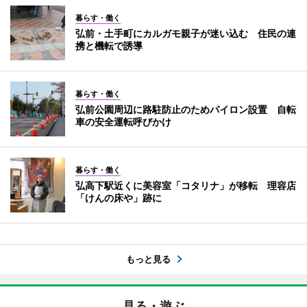
暮らす・働く
弘前・土手町にカルガモ親子が迷い込む 住民の連
携と機転で誘導
暮らす・働く
弘前公園周辺に路駐防止のためパイロン設置 自転
車の安全運転呼びかけ
暮らす・働く
弘高下駅近くに美容室「コタリナ」が移転 理容店
「けんの床や」跡に
もっと見る
見る・遊ぶ