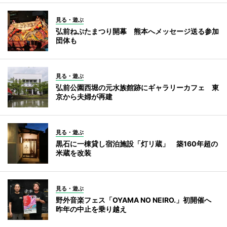
見る・遊ぶ
弘前ねぷたまつり開幕 熊本へメッセージ送る参加
団体も
見る・遊ぶ
弘前公園西堀の元水族館跡にギャラリーカフェ 東
京から夫婦が再建
見る・遊ぶ
黒石に一棟貸し宿泊施設「灯リ蔵」 築160年超の
米蔵を改装
見る・遊ぶ
野外音楽フェス「OYAMA NO NEIRO.」初開催へ
昨年の中止を乗り越え