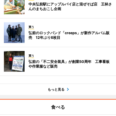
中央弘前駅にアップルパイ店と混ぜそば店 王林さ
んのまちおこし企画
買う
弘前のロックバンド「creeps」が新作アルバム販
売 12年ぶり6枚目
買う
弘前の「不二安全装具」が創業50周年 工事看板
や作業服など販売
もっと見る
食べる