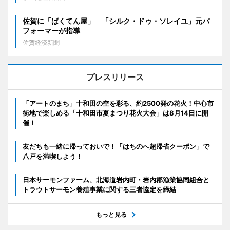
佐賀に「ばくてん屋」 「シルク・ドゥ・ソレイユ」元パ
フォーマーが指導
佐賀経済新聞
プレスリリース
「アートのまち」十和田の空を彩る、約2500発の花火！中心市
街地で楽しめる「十和田市夏まつり花火大会」は8月14日に開
催！
友だちも一緒に帰っておいで！「はちのへ超帰省クーポン」で
八戸を満喫しよう！
日本サーモンファーム、北海道岩内町・岩内郡漁業協同組合と
トラウトサーモン養殖事業に関する三者協定を締結
もっと見る