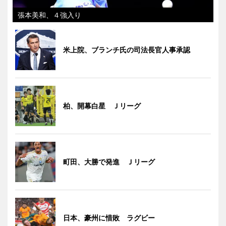
張本美和、４強入り
米上院、ブランチ氏の司法長官人事承認
柏、開幕白星 Ｊリーグ
町田、大勝で発進 Ｊリーグ
日本、豪州に惜敗 ラグビー