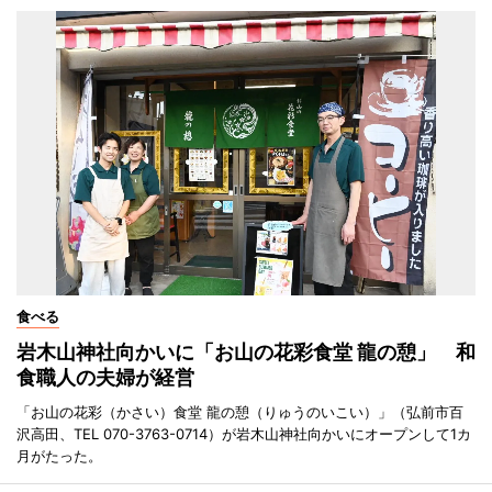
食べる
岩木山神社向かいに「お山の花彩食堂 龍の憩」 和
食職人の夫婦が経営
「お山の花彩（かさい）食堂 龍の憩（りゅうのいこい）」（弘前市百
沢高田、TEL 070-3763-0714）が岩木山神社向かいにオープンして1カ
月がたった。