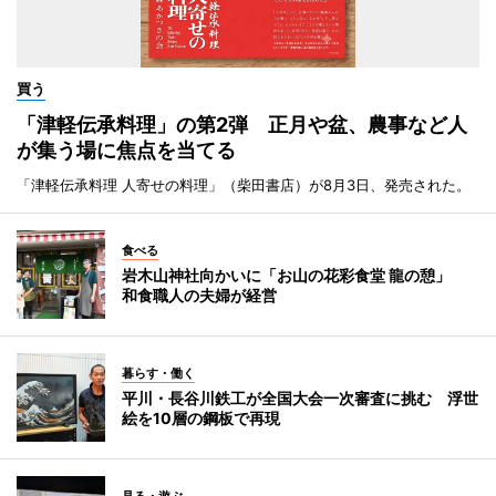
買う
「津軽伝承料理」の第2弾 正月や盆、農事など人
が集う場に焦点を当てる
「津軽伝承料理 人寄せの料理」（柴田書店）が8月3日、発売された。
食べる
岩木山神社向かいに「お山の花彩食堂 龍の憩」
和食職人の夫婦が経営
暮らす・働く
平川・長谷川鉄工が全国大会一次審査に挑む 浮世
絵を10層の鋼板で再現
見る・遊ぶ