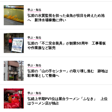
学ぶ・知る
弘前の水質監視を担った金魚が役目を終えため池
へ 新浄水場稼働に伴い
学ぶ・知る
弘前の「不二安全装具」が創業50周年 工事看板
や作業服など販売
学ぶ・知る
弘前の「山の手センター」の取り壊し進む 跡地は
駐車場として整備へ
学ぶ・知る
弘経上半期PV1位は屋台ラーメン「ふなき」 上位
はラーメン店が独占