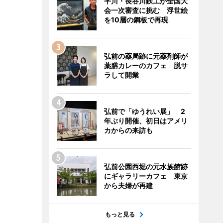
平川・長谷川鉄工が全国大
会一次審査に挑む 浮世絵
を10層の鋼板で再現
弘前の薬局跡に元薬剤師が
薬膳カレーのカフェ 脱サ
ラして開業
弘前で「ゆうれい展」 2
年ぶり開催、初日はアメリ
カからの来訪も
弘前公園西堀の元水族館跡
にギャラリーカフェ 東京
から夫婦が再建
もっと見る