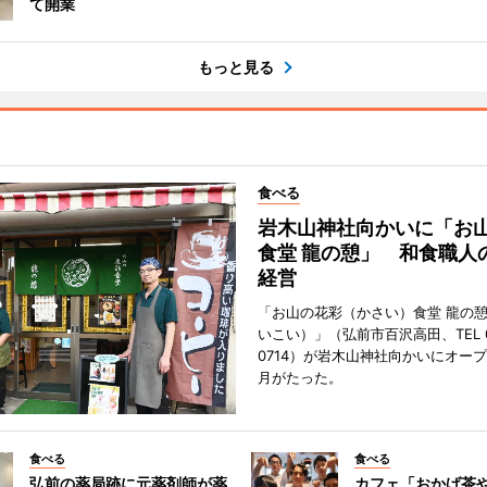
て開業
もっと見る
食べる
岩木山神社向かいに「お
食堂 龍の憩」 和食職人
経営
「お山の花彩（かさい）食堂 龍の
いこい）」（弘前市百沢高田、TEL 07
0714）が岩木山神社向かいにオープ
月がたった。
食べる
食べる
弘前の薬局跡に元薬剤師が薬
カフェ「おかげ茶