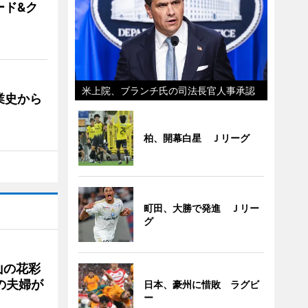
ード&ク
米上院、ブランチ氏の司法長官人事承認
業史から
柏、開幕白星 Ｊリーグ
町田、大勝で発進 Ｊリー
グ
山の花彩
の夫婦が
日本、豪州に惜敗 ラグビ
ー