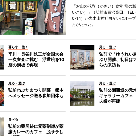
「お山の花彩（かさい）食堂 龍の
いこい）」（弘前市百沢高田、TEL 07
0714）が岩木山神社向かいにオープ
月がたった。
暮らす・働く
見る・遊ぶ
平川・長谷川鉄工が全国大会
弘前で「ゆうれい
一次審査に挑む 浮世絵を10
ぶり開催、初日は
層の鋼板で再現
らの来訪も
見る・遊ぶ
見る・遊ぶ
弘前ねぷたまつり開幕 熊本
弘前公園西堀の元
へメッセージ送る参加団体も
ギャラリーカフェ
夫婦が再建
食べる
弘前の薬局跡に元薬剤師が薬
膳カレーのカフェ 脱サラし