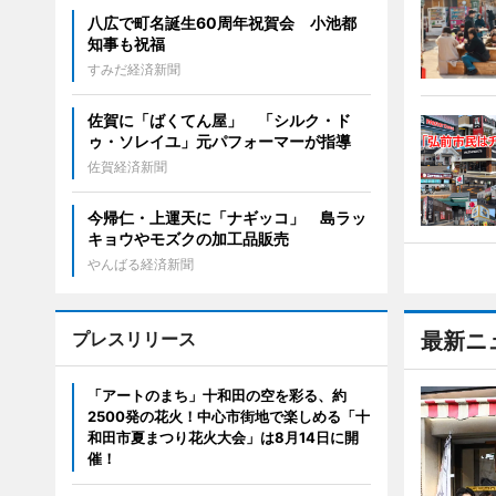
八広で町名誕生60周年祝賀会 小池都
知事も祝福
すみだ経済新聞
佐賀に「ばくてん屋」 「シルク・ド
ゥ・ソレイユ」元パフォーマーが指導
佐賀経済新聞
今帰仁・上運天に「ナギッコ」 島ラッ
キョウやモズクの加工品販売
やんばる経済新聞
プレスリリース
最新ニ
「アートのまち」十和田の空を彩る、約
2500発の花火！中心市街地で楽しめる「十
和田市夏まつり花火大会」は8月14日に開
催！