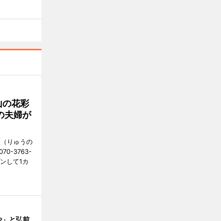
山の花彩
の夫婦が
憩（りゅうの
0-3763-
ンして1カ
や」と弘前