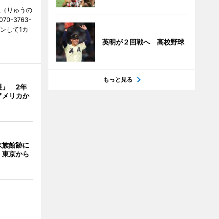
憩（りゅうの
0-3763-
ンして1カ
英明が２回戦へ 高校野球
もっと見る
展」 2年
アメリカか
水族館跡に
 東京から