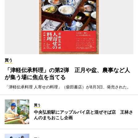
買う
「津軽伝承料理」の第2弾 正月や盆、農事など人
が集う場に焦点を当てる
「津軽伝承料理 人寄せの料理」（柴田書店）が8月3日、発売された。
買う
中央弘前駅にアップルパイ店と混ぜそば店 王林さ
んのまちおこし企画