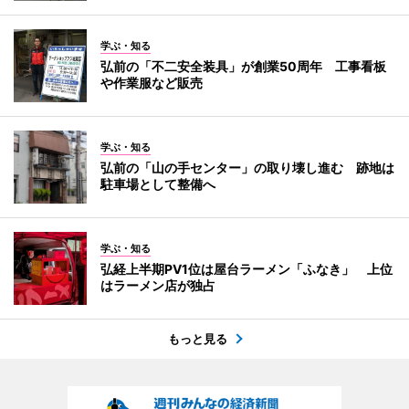
学ぶ・知る
弘前の「不二安全装具」が創業50周年 工事看板
や作業服など販売
学ぶ・知る
弘前の「山の手センター」の取り壊し進む 跡地は
駐車場として整備へ
学ぶ・知る
弘経上半期PV1位は屋台ラーメン「ふなき」 上位
はラーメン店が独占
もっと見る