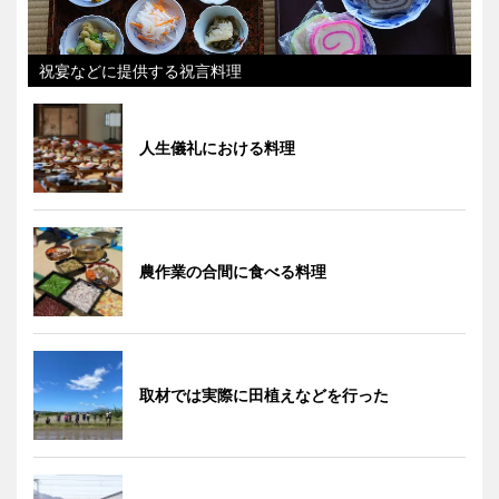
祝宴などに提供する祝言料理
人生儀礼における料理
農作業の合間に食べる料理
取材では実際に田植えなどを行った