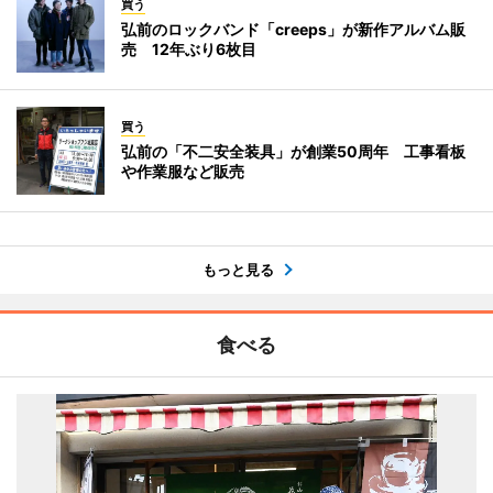
買う
弘前のロックバンド「creeps」が新作アルバム販
売 12年ぶり6枚目
買う
弘前の「不二安全装具」が創業50周年 工事看板
や作業服など販売
もっと見る
食べる