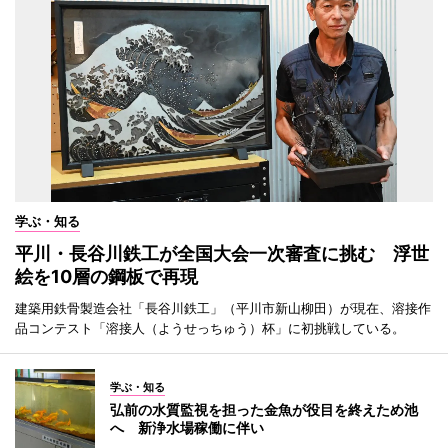
学ぶ・知る
平川・長谷川鉄工が全国大会一次審査に挑む 浮世
絵を10層の鋼板で再現
建築用鉄骨製造会社「長谷川鉄工」（平川市新山柳田）が現在、溶接作
品コンテスト「溶接人（ようせっちゅう）杯」に初挑戦している。
学ぶ・知る
弘前の水質監視を担った金魚が役目を終えため池
へ 新浄水場稼働に伴い