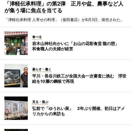
「津軽伝承料理」の第2弾 正月や盆、農事など人
が集う場に焦点を当てる
「津軽伝承料理 人寄せの料理」（柴田書店）が8月3日、発売された。
食べる
岩木山神社向かいに「お山の花彩食堂 龍の憩」
和食職人の夫婦が経営
暮らす・働く
平川・長谷川鉄工が全国大会一次審査に挑む 浮世
絵を10層の鋼板で再現
見る・遊ぶ
弘前で「ゆうれい展」 2年ぶり開催、初日はアメ
リカからの来訪も