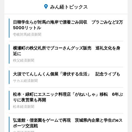
みん経トピックス
日韓学生らが対馬の海岸で漂着ごみ回収 プラごみなど2万
5000リットル
壱岐対馬経済新聞
横瀬町の秩父札所でブコーさんグッズ販売 巡礼文化を身
近に
秩父経済新聞
大須でてんしんくん個展「潜伏する生活」 記念ライブも
サカエ経済新聞
松本・緑町にエスニック料理店「がねいしゃ」移転 6年ぶ
りに夜営業も再開
松本経済新聞
弘道館・偕楽園をゲームで再現 茨城県内企業と学生のeス
ポーツ交流戦