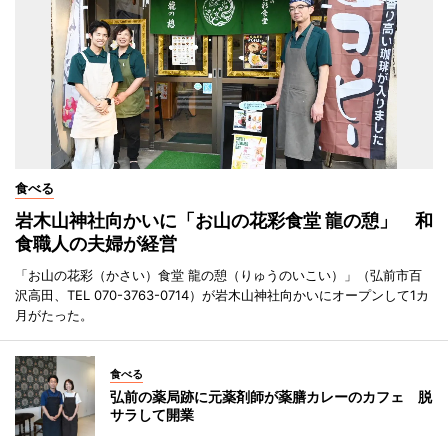
食べる
岩木山神社向かいに「お山の花彩食堂 龍の憩」 和
食職人の夫婦が経営
「お山の花彩（かさい）食堂 龍の憩（りゅうのいこい）」（弘前市百
沢高田、TEL 070-3763-0714）が岩木山神社向かいにオープンして1カ
月がたった。
食べる
弘前の薬局跡に元薬剤師が薬膳カレーのカフェ 脱
サラして開業