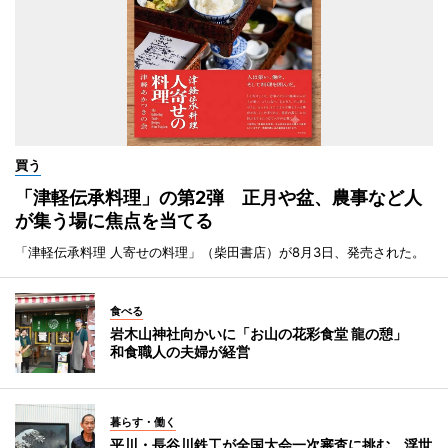
買う
「津軽伝承料理」の第2弾 正月や盆、農事など人
が集う場に焦点を当てる
「津軽伝承料理 人寄せの料理」（柴田書店）が8月3日、発売された。
食べる
岩木山神社向かいに「お山の花彩食堂 龍の憩」
和食職人の夫婦が経営
暮らす・働く
平川・長谷川鉄工が全国大会一次審査に挑む 浮世