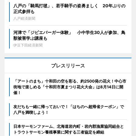
八戸の「騎馬打毬」、若手騎手の姿勇ましく 20年ぶりの
正式参拝も
八戸経済新聞
河津で「ジビエバーガー体験」 小中学生30人が参加、鳥
獣被害学ぶ講座も
伊豆下田経済新聞
プレスリリース
「アートのまち」十和田の空を彩る、約2500発の花火！中心市
街地で楽しめる「十和田市夏まつり花火大会」は8月14日に開
催！
友だちも一緒に帰っておいで！「はちのへ超帰省クーポン」で
八戸を満喫しよう！
日本サーモンファーム、北海道岩内町・岩内郡漁業協同組合と
トラウトサーモン養殖事業に関する三者協定を締結