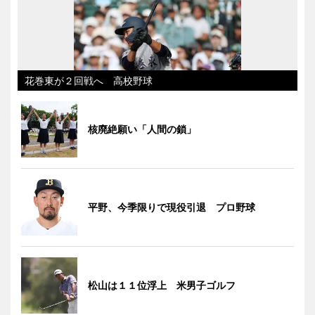
花巻東が２回戦へ 高校野球
核廃絶願い「人間の鎖」
平野、今季限りで現役引退 プロ野球
松山は１１位浮上 米男子ゴルフ