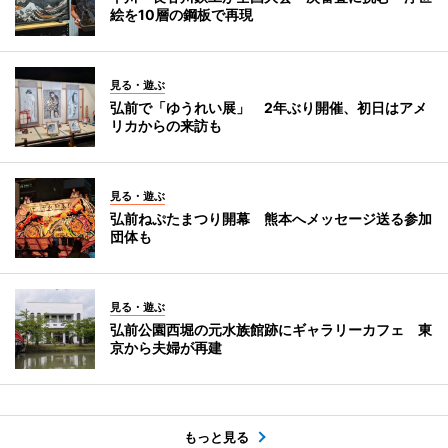
絵を10層の鋼板で再現
見る・遊ぶ
弘前で「ゆうれい展」 2年ぶり開催、初日はアメ
リカからの来訪も
見る・遊ぶ
弘前ねぷたまつり開幕 熊本へメッセージ送る参加
団体も
見る・遊ぶ
弘前公園西堀の元水族館跡にギャラリーカフェ 東
京から夫婦が再建
もっと見る