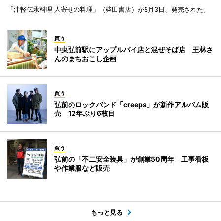
「津軽伝承料理 人寄せの料理」（柴田書店）が8月3日、発売された。
買う
中央弘前駅にアップルパイ店と混ぜそば店 王林さ
んのまちおこし企画
買う
弘前のロックバンド「creeps」が新作アルバム販
売 12年ぶり6枚目
買う
弘前の「不二安全装具」が創業50周年 工事看板
や作業服など販売
もっと見る