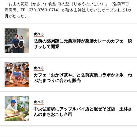
「お山の花彩（かさい）食堂 龍の憩（りゅうのいこい）」（弘前市百
沢高田、TEL 070-3763-0714）が岩木山神社向かいにオープンして1カ
月がたった。
食べる
弘前の薬局跡に元薬剤師が薬膳カレーのカフェ 脱
サラして開業
食べる
カフェ「おかげ茶や」と弘前実業コラボかき氷 ね
ぷたまつりに合わせ販売
食べる
中央弘前駅にアップルパイ店と混ぜそば店 王林さ
んのまちおこし企画