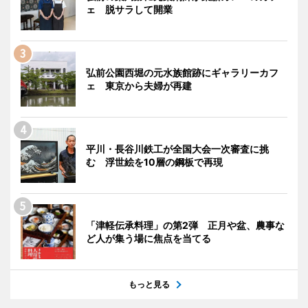
ェ 脱サラして開業
弘前公園西堀の元水族館跡にギャラリーカフ
ェ 東京から夫婦が再建
平川・長谷川鉄工が全国大会一次審査に挑
む 浮世絵を10層の鋼板で再現
「津軽伝承料理」の第2弾 正月や盆、農事な
ど人が集う場に焦点を当てる
もっと見る