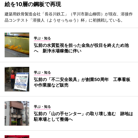
絵を10層の鋼板で再現
建築用鉄骨製造会社「長谷川鉄工」（平川市新山柳田）が現在、溶接作
品コンテスト「溶接人（ようせっちゅう）杯」に初挑戦している。
学ぶ・知る
弘前の水質監視を担った金魚が役目を終えため池
へ 新浄水場稼働に伴い
学ぶ・知る
弘前の「不二安全装具」が創業50周年 工事看板
や作業服など販売
学ぶ・知る
弘前の「山の手センター」の取り壊し進む 跡地は
駐車場として整備へ