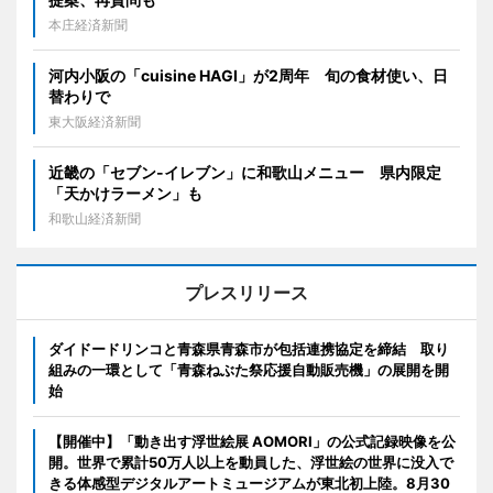
本庄経済新聞
河内小阪の「cuisine HAGI」が2周年 旬の食材使い、日
替わりで
東大阪経済新聞
近畿の「セブン-イレブン」に和歌山メニュー 県内限定
「天かけラーメン」も
和歌山経済新聞
プレスリリース
ダイドードリンコと青森県青森市が包括連携協定を締結 取り
組みの一環として「青森ねぶた祭応援自動販売機」の展開を開
始
【開催中】「動き出す浮世絵展 AOMORI」の公式記録映像を公
開。世界で累計50万人以上を動員した、浮世絵の世界に没入で
きる体感型デジタルアートミュージアムが東北初上陸。8月30