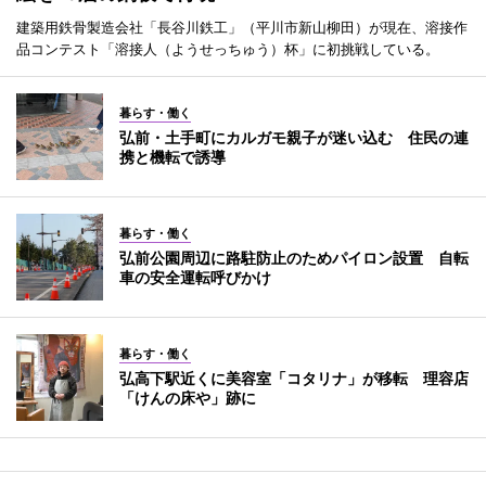
建築用鉄骨製造会社「長谷川鉄工」（平川市新山柳田）が現在、溶接作
品コンテスト「溶接人（ようせっちゅう）杯」に初挑戦している。
暮らす・働く
弘前・土手町にカルガモ親子が迷い込む 住民の連
携と機転で誘導
暮らす・働く
弘前公園周辺に路駐防止のためパイロン設置 自転
車の安全運転呼びかけ
暮らす・働く
弘高下駅近くに美容室「コタリナ」が移転 理容店
「けんの床や」跡に