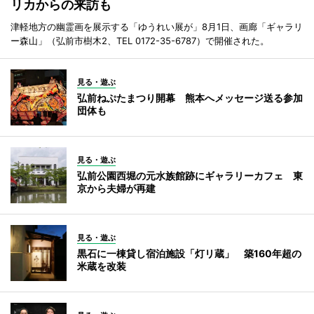
リカからの来訪も
津軽地方の幽霊画を展示する「ゆうれい展が」8月1日、画廊「ギャラリ
ー森山」（弘前市樹木2、TEL 0172-35-6787）で開催された。
見る・遊ぶ
弘前ねぷたまつり開幕 熊本へメッセージ送る参加
団体も
見る・遊ぶ
弘前公園西堀の元水族館跡にギャラリーカフェ 東
京から夫婦が再建
見る・遊ぶ
黒石に一棟貸し宿泊施設「灯リ蔵」 築160年超の
米蔵を改装