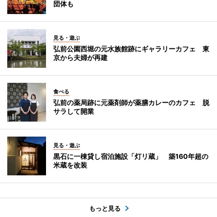
団体も
見る・遊ぶ
弘前公園西堀の元水族館跡にギャラリーカフェ 東
京から夫婦が再建
食べる
弘前の薬局跡に元薬剤師が薬膳カレーのカフェ 脱
サラして開業
見る・遊ぶ
黒石に一棟貸し宿泊施設「灯リ蔵」 築160年超の
米蔵を改装
もっと見る