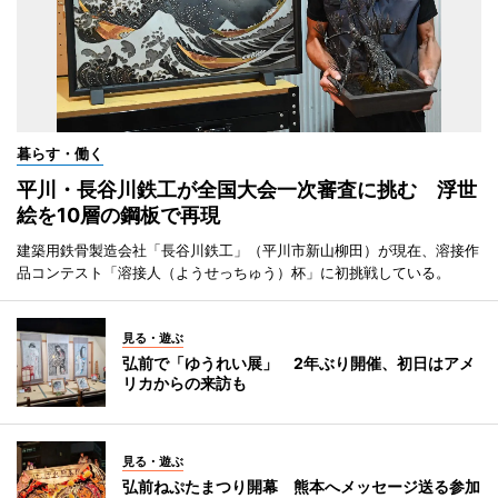
暮らす・働く
平川・長谷川鉄工が全国大会一次審査に挑む 浮世
絵を10層の鋼板で再現
建築用鉄骨製造会社「長谷川鉄工」（平川市新山柳田）が現在、溶接作
品コンテスト「溶接人（ようせっちゅう）杯」に初挑戦している。
見る・遊ぶ
弘前で「ゆうれい展」 2年ぶり開催、初日はアメ
リカからの来訪も
見る・遊ぶ
弘前ねぷたまつり開幕 熊本へメッセージ送る参加