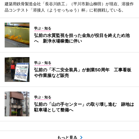
建築用鉄骨製造会社「長谷川鉄工」（平川市新山柳田）が現在、溶接作
品コンテスト「溶接人（ようせっちゅう）杯」に初挑戦している。
学ぶ・知る
弘前の水質監視を担った金魚が役目を終えため池
へ 新浄水場稼働に伴い
学ぶ・知る
弘前の「不二安全装具」が創業50周年 工事看板
や作業服など販売
学ぶ・知る
弘前の「山の手センター」の取り壊し進む 跡地は
駐車場として整備へ
もっと見る