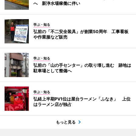
へ 新浄水場稼働に伴い
学ぶ・知る
弘前の「不二安全装具」が創業50周年 工事看板
や作業服など販売
学ぶ・知る
弘前の「山の手センター」の取り壊し進む 跡地は
駐車場として整備へ
学ぶ・知る
弘経上半期PV1位は屋台ラーメン「ふなき」 上位
はラーメン店が独占
もっと見る