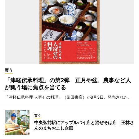
買う
「津軽伝承料理」の第2弾 正月や盆、農事など人
が集う場に焦点を当てる
「津軽伝承料理 人寄せの料理」（柴田書店）が8月3日、発売された。
買う
中央弘前駅にアップルパイ店と混ぜそば店 王林さ
んのまちおこし企画