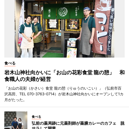
食べる
岩木山神社向かいに「お山の花彩食堂 龍の憩」 和
食職人の夫婦が経営
「お山の花彩（かさい）食堂 龍の憩（りゅうのいこい）」（弘前市百
沢高田、TEL 070-3763-0714）が岩木山神社向かいにオープンして1カ
月がたった。
食べる
弘前の薬局跡に元薬剤師が薬膳カレーのカフェ 脱
サラして開業