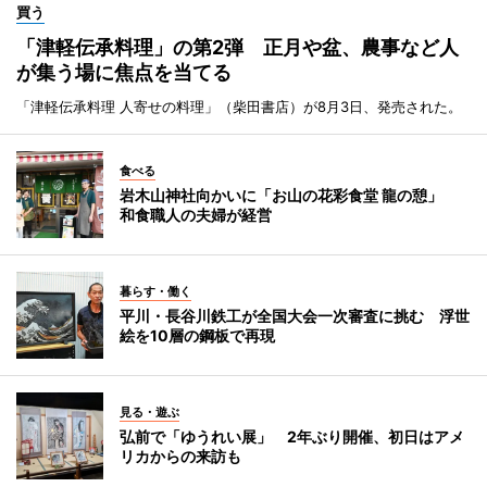
買う
「津軽伝承料理」の第2弾 正月や盆、農事など人
が集う場に焦点を当てる
「津軽伝承料理 人寄せの料理」（柴田書店）が8月3日、発売された。
食べる
岩木山神社向かいに「お山の花彩食堂 龍の憩」
和食職人の夫婦が経営
暮らす・働く
平川・長谷川鉄工が全国大会一次審査に挑む 浮世
絵を10層の鋼板で再現
見る・遊ぶ
弘前で「ゆうれい展」 2年ぶり開催、初日はアメ
リカからの来訪も