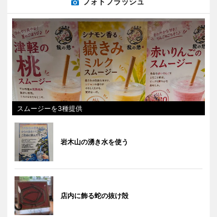
フォトフラッシュ
スムージーを3種提供
岩木山の湧き水を使う
店内に飾る蛇の抜け殻