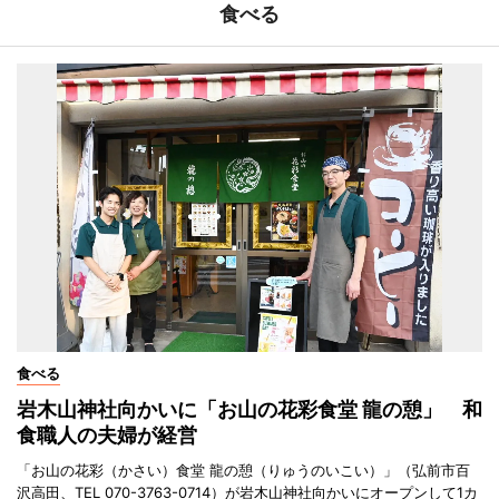
食べる
食べる
岩木山神社向かいに「お山の花彩食堂 龍の憩」 和
食職人の夫婦が経営
「お山の花彩（かさい）食堂 龍の憩（りゅうのいこい）」（弘前市百
沢高田、TEL 070-3763-0714）が岩木山神社向かいにオープンして1カ