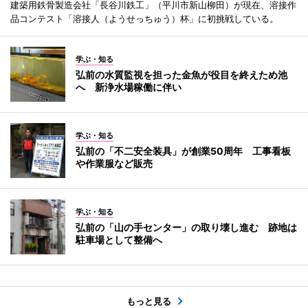
建築用鉄骨製造会社「長谷川鉄工」（平川市新山柳田）が現在、溶接作
品コンテスト「溶接人（ようせっちゅう）杯」に初挑戦している。
学ぶ・知る
弘前の水質監視を担った金魚が役目を終えため池
へ 新浄水場稼働に伴い
学ぶ・知る
弘前の「不二安全装具」が創業50周年 工事看板
や作業服など販売
学ぶ・知る
弘前の「山の手センター」の取り壊し進む 跡地は
駐車場として整備へ
もっと見る