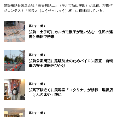
建築用鉄骨製造会社「長谷川鉄工」（平川市新山柳田）が現在、溶接作
品コンテスト「溶接人（ようせっちゅう）杯」に初挑戦している。
暮らす・働く
弘前・土手町にカルガモ親子が迷い込む 住民の連
携と機転で誘導
暮らす・働く
弘前公園周辺に路駐防止のためパイロン設置 自転
車の安全運転呼びかけ
暮らす・働く
弘高下駅近くに美容室「コタリナ」が移転 理容店
「けんの床や」跡に
暮らす・働く