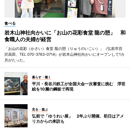
食べる
岩木山神社向かいに「お山の花彩食堂 龍の憩」 和
食職人の夫婦が経営
「お山の花彩（かさい）食堂 龍の憩（りゅうのいこい）」（弘前市百
沢高田、TEL 070-3763-0714）が岩木山神社向かいにオープンして1カ
月がたった。
暮らす・働く
平川・長谷川鉄工が全国大会一次審査に挑む 浮世
絵を10層の鋼板で再現
見る・遊ぶ
弘前で「ゆうれい展」 2年ぶり開催、初日はアメ
リカからの来訪も