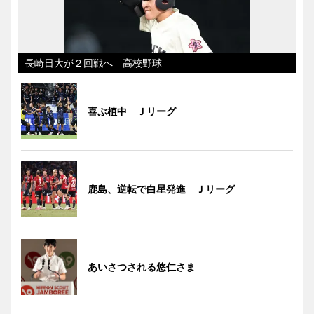
長崎日大が２回戦へ 高校野球
喜ぶ植中 Ｊリーグ
鹿島、逆転で白星発進 Ｊリーグ
あいさつされる悠仁さま