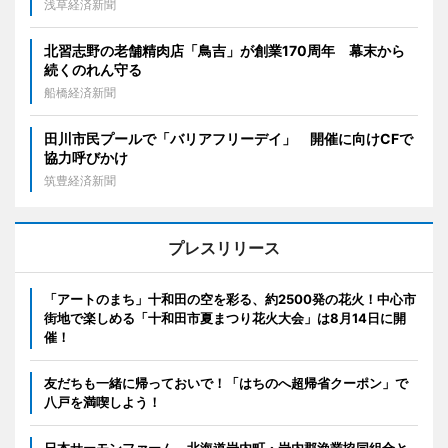
浅草経済新聞
北習志野の老舗精肉店「鳥吉」が創業170周年 幕末から
続くのれん守る
船橋経済新聞
田川市民プールで「バリアフリーデイ」 開催に向けCFで
協力呼びかけ
筑豊経済新聞
プレスリリース
「アートのまち」十和田の空を彩る、約2500発の花火！中心市
街地で楽しめる「十和田市夏まつり花火大会」は8月14日に開
催！
友だちも一緒に帰っておいで！「はちのへ超帰省クーポン」で
八戸を満喫しよう！
日本サーモンファーム、北海道岩内町・岩内郡漁業協同組合と