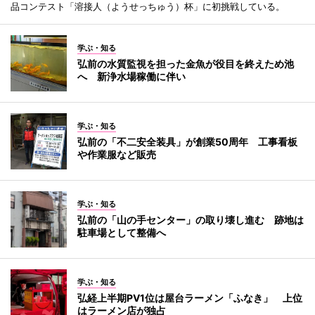
品コンテスト「溶接人（ようせっちゅう）杯」に初挑戦している。
学ぶ・知る
弘前の水質監視を担った金魚が役目を終えため池
へ 新浄水場稼働に伴い
学ぶ・知る
弘前の「不二安全装具」が創業50周年 工事看板
や作業服など販売
学ぶ・知る
弘前の「山の手センター」の取り壊し進む 跡地は
駐車場として整備へ
学ぶ・知る
弘経上半期PV1位は屋台ラーメン「ふなき」 上位
はラーメン店が独占