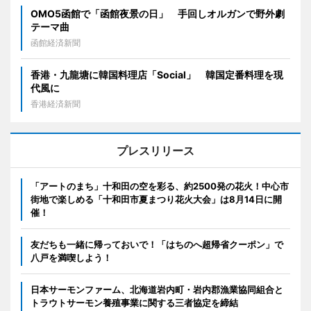
OMO5函館で「函館夜景の日」 手回しオルガンで野外劇
テーマ曲
函館経済新聞
香港・九龍塘に韓国料理店「Social」 韓国定番料理を現
代風に
香港経済新聞
プレスリリース
「アートのまち」十和田の空を彩る、約2500発の花火！中心市
街地で楽しめる「十和田市夏まつり花火大会」は8月14日に開
催！
友だちも一緒に帰っておいで！「はちのへ超帰省クーポン」で
八戸を満喫しよう！
日本サーモンファーム、北海道岩内町・岩内郡漁業協同組合と
トラウトサーモン養殖事業に関する三者協定を締結