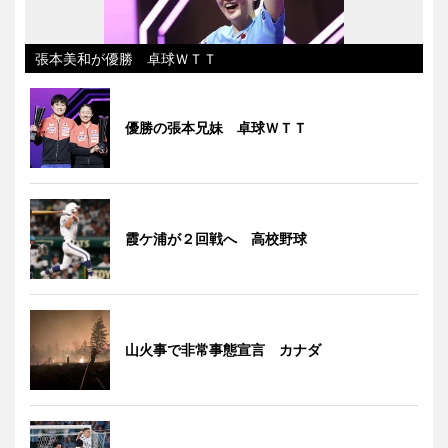
張本美和が優勝 卓球ＷＴＴ
優勝の張本兄妹 卓球ＷＴＴ
霞ケ浦が２回戦へ 高校野球
山火事で非常事態宣言 カナダ