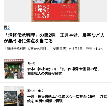
買う
「津軽伝承料理」の第2弾 正月や盆、農事など人
が集う場に焦点を当てる
「津軽伝承料理 人寄せの料理」（柴田書店）が8月3日、発売された。
食べる
岩木山神社向かいに「お山の花彩食堂 龍の憩」
和食職人の夫婦が経営
暮らす・働く
平川・長谷川鉄工が全国大会一次審査に挑む 浮世
絵を10層の鋼板で再現