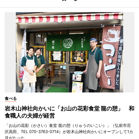
食べる
岩木山神社向かいに「お山の花彩食堂 龍の憩」 和
食職人の夫婦が経営
「お山の花彩（かさい）食堂 龍の憩（りゅうのいこい）」（弘前市百
沢高田、TEL 070-3763-0714）が岩木山神社向かいにオープンして1カ
月がたった。