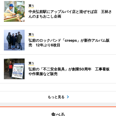
買う
中央弘前駅にアップルパイ店と混ぜそば店 王林さ
んのまちおこし企画
買う
弘前のロックバンド「creeps」が新作アルバム販
売 12年ぶり6枚目
買う
弘前の「不二安全装具」が創業50周年 工事看板
や作業服など販売
もっと見る
食べる