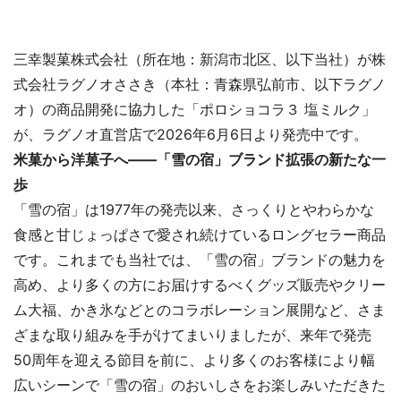
三幸製菓株式会社（所在地：新潟市北区、以下当社）が株
式会社ラグノオささき（本社：青森県弘前市、以下ラグノ
オ）の商品開発に協力した「ポロショコラ３ 塩ミルク」
が、ラグノオ直営店で2026年6月6日より発売中です。
米菓から洋菓子へ――「雪の宿」ブランド拡張の新たな一
歩
「雪の宿」は1977年の発売以来、さっくりとやわらかな
食感と甘じょっぱさで愛され続けているロングセラー商品
です。これまでも当社では、「雪の宿」ブランドの魅力を
高め、より多くの方にお届けするべくグッズ販売やクリー
ム大福、かき氷などとのコラボレーション展開など、さま
ざまな取り組みを手がけてまいりましたが、来年で発売
50周年を迎える節目を前に、より多くのお客様により幅
広いシーンで「雪の宿」のおいしさをお楽しみいただきた