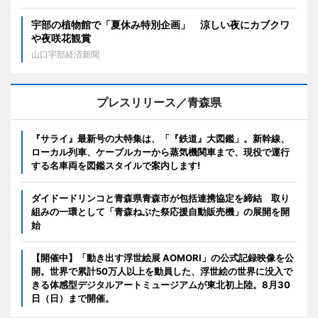
宇部の植物館で「夏休み特別企画」 涼しい夜にカブクワ
や夜咲花観賞
山口宇部経済新聞
プレスリリース／青森県
『サライ』最新号の大特集は、「『鉄道』大図鑑」。新幹線、
ローカル列車、ケーブルカーから蒸気機関車まで、現役で運行
する名車両を図鑑スタイルで案内します!
ダイドードリンコと青森県青森市が包括連携協定を締結 取り
組みの一環として「青森ねぶた祭応援自動販売機」の展開を開
始
【開催中】「動き出す浮世絵展 AOMORI」の公式記録映像を公
開。世界で累計50万人以上を動員した、浮世絵の世界に没入で
きる体感型デジタルアートミュージアムが東北初上陸。8月30
日（日）まで開催。