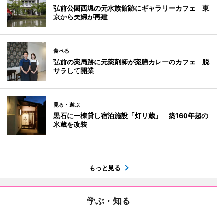
弘前公園西堀の元水族館跡にギャラリーカフェ 東
京から夫婦が再建
食べる
弘前の薬局跡に元薬剤師が薬膳カレーのカフェ 脱
サラして開業
見る・遊ぶ
黒石に一棟貸し宿泊施設「灯リ蔵」 築160年超の
米蔵を改装
もっと見る
学ぶ・知る