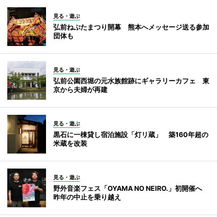
見る・遊ぶ
弘前ねぷたまつり開幕 熊本へメッセージ送る参加
団体も
見る・遊ぶ
弘前公園西堀の元水族館跡にギャラリーカフェ 東
京から夫婦が再建
見る・遊ぶ
黒石に一棟貸し宿泊施設「灯リ蔵」 築160年超の
米蔵を改装
見る・遊ぶ
野外音楽フェス「OYAMA NO NEIRO.」初開催へ
昨年の中止を乗り越え