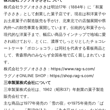
株式会社ラグノオささきについて
株式会社ラグノオささきは明治17年（1884年）に「和菓
子ささき」として創業した菓子店です。現在は和洋菓子や
お土産菓子の製造販売を手がけ、北東北での店舗展開や県
内外への卸売事業を展開しています。伝統的な和菓子から
現代的な洋菓子まで、幅広い商品ラインナップで地域に愛
され続けており、とくに、濃厚でしっとりとしたチョコレ
ートケーキ「ポロショコラ」は同社を代表する看板商品と
して、青森県内のみならず全国各地で広く親しまれていま
す。
株式会社ラグノオささき：
https://www.rag-s.com/
ラグノオONLINE SHOP：
https://shop.rag-s.com/
三幸製菓株式会社について
三幸製菓株式会社は、1962（昭和37）年創業の菓子製造
販売会社です。
主な商品は1977年発売の「雪の宿」や1975年発売の「ぱ