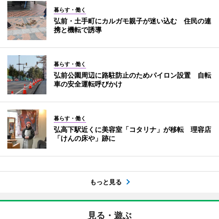
暮らす・働く
弘前・土手町にカルガモ親子が迷い込む 住民の連
携と機転で誘導
暮らす・働く
弘前公園周辺に路駐防止のためパイロン設置 自転
車の安全運転呼びかけ
暮らす・働く
弘高下駅近くに美容室「コタリナ」が移転 理容店
「けんの床や」跡に
もっと見る
見る・遊ぶ