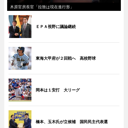
木原官房長官「拉致は現在進行形」
ＥＰＡ視野に議論継続
東海大甲府が２回戦へ 高校野球
岡本は１安打 大リーグ
橋本、玉木氏が立候補 国民民主代表選