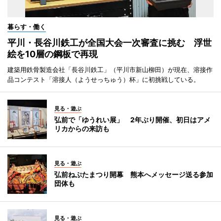
暮らす・働く
平川・長谷川鉄工が全国大会一次審査に挑む 浮世
絵を10層の鋼板で再現
建築用鉄骨製造会社「長谷川鉄工」（平川市新山柳田）が現在、溶接作
品コンテスト「溶接人（ようせっちゅう）杯」に初挑戦している。
見る・遊ぶ
弘前で「ゆうれい展」 2年ぶり開催、初日はアメ
リカからの来訪も
見る・遊ぶ
弘前ねぷたまつり開幕 熊本へメッセージ送る参加
団体も
見る・遊ぶ