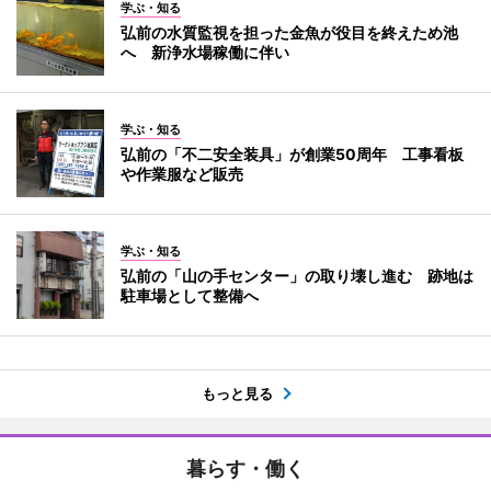
学ぶ・知る
弘前の水質監視を担った金魚が役目を終えため池
へ 新浄水場稼働に伴い
学ぶ・知る
弘前の「不二安全装具」が創業50周年 工事看板
や作業服など販売
学ぶ・知る
弘前の「山の手センター」の取り壊し進む 跡地は
駐車場として整備へ
もっと見る
暮らす・働く