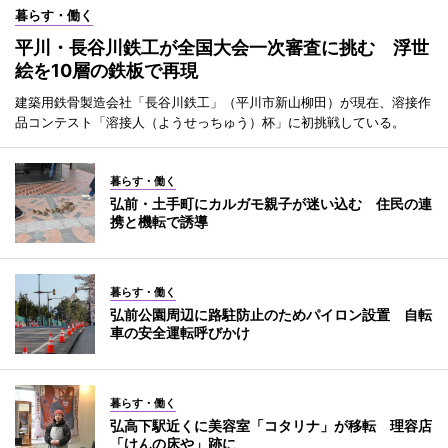
暮らす・働く
平川・長谷川鉄工が全国大会一次審査に挑む 浮世
絵を10層の鉄板で再現
建築用鉄骨製造会社「長谷川鉄工」（平川市新山柳田）が現在、溶接作
品コンテスト「溶接人（ようせっちゅう）杯」に初挑戦している。
暮らす・働く
弘前・土手町にカルガモ親子が迷い込む 住民の連
携と機転で誘導
暮らす・働く
弘前公園周辺に路駐防止のためパイロン設置 自転
車の安全運転呼びかけ
暮らす・働く
弘高下駅近くに美容室「コタリナ」が移転 理容店
「けんの床や」跡に