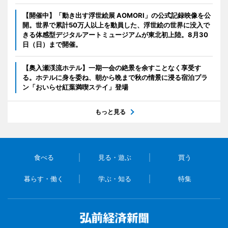
【開催中】「動き出す浮世絵展 AOMORI」の公式記録映像を公
開。世界で累計50万人以上を動員した、浮世絵の世界に没入で
きる体感型デジタルアートミュージアムが東北初上陸。8月30
日（日）まで開催。
【奥入瀬渓流ホテル】一期一会の絶景を余すことなく享受す
る。ホテルに身を委ね、朝から晩まで秋の情景に浸る宿泊プラ
ン「おいらせ紅葉満喫ステイ」登場
もっと見る
食べる
見る・遊ぶ
買う
暮らす・働く
学ぶ・知る
特集