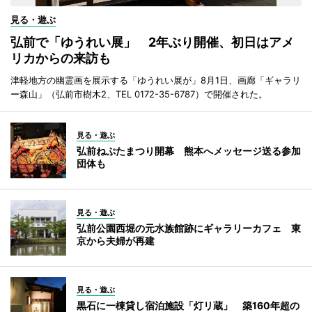
見る・遊ぶ
弘前で「ゆうれい展」 2年ぶり開催、初日はアメ
リカからの来訪も
津軽地方の幽霊画を展示する「ゆうれい展が」8月1日、画廊「ギャラリ
ー森山」（弘前市樹木2、TEL 0172-35-6787）で開催された。
見る・遊ぶ
弘前ねぷたまつり開幕 熊本へメッセージ送る参加
団体も
見る・遊ぶ
弘前公園西堀の元水族館跡にギャラリーカフェ 東
京から夫婦が再建
見る・遊ぶ
黒石に一棟貸し宿泊施設「灯リ蔵」 築160年超の