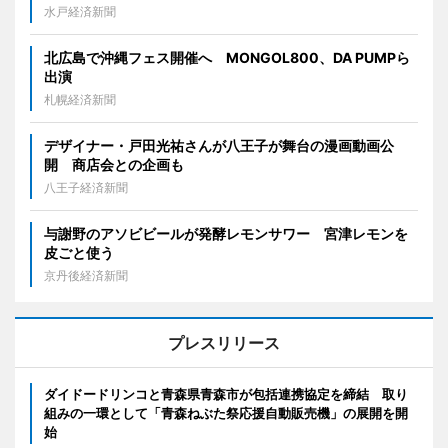
水戸経済新聞
北広島で沖縄フェス開催へ MONGOL800、DA PUMPら
出演
札幌経済新聞
デザイナー・戸田光祐さんが八王子が舞台の漫画動画公
開 商店会との企画も
八王子経済新聞
与謝野のアソビビールが発酵レモンサワー 宮津レモンを
皮ごと使う
京丹後経済新聞
プレスリリース
ダイドードリンコと青森県青森市が包括連携協定を締結 取り
組みの一環として「青森ねぶた祭応援自動販売機」の展開を開
始