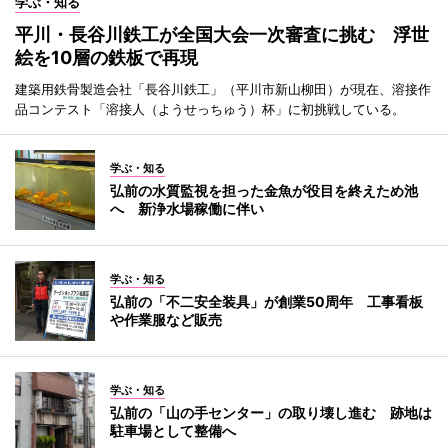
学ぶ・知る
平川・長谷川鉄工が全国大会一次審査に挑む 浮世
絵を10層の鉄板で再現
建築用鉄骨製造会社「長谷川鉄工」（平川市新山柳田）が現在、溶接作
品コンテスト「溶接人（ようせっちゅう）杯」に初挑戦している。
学ぶ・知る
弘前の水質監視を担った金魚が役目を終えため池
へ 新浄水場稼働に伴い
学ぶ・知る
弘前の「不二安全装具」が創業50周年 工事看板
や作業服など販売
学ぶ・知る
弘前の「山の手センター」の取り壊し進む 跡地は
駐車場として整備へ