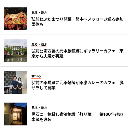
見る・遊ぶ
弘前ねぷたまつり開幕 熊本へメッセージ送る参加
団体も
見る・遊ぶ
弘前公園西堀の元水族館跡にギャラリーカフェ 東
京から夫婦が再建
食べる
弘前の薬局跡に元薬剤師が薬膳カレーのカフェ 脱
サラして開業
見る・遊ぶ
黒石に一棟貸し宿泊施設「灯リ蔵」 築160年超の
米蔵を改装