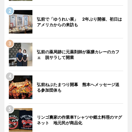
弘前で「ゆうれい展」 2年ぶり開催、初日は
アメリカからの来訪も
弘前の薬局跡に元薬剤師が薬膳カレーのカフ
ェ 脱サラして開業
弘前ねぷたまつり開幕 熊本へメッセージ送
る参加団体も
リンゴ農家の作業車Tシャツや郷土料理のマグ
ネット 地元民が商品化