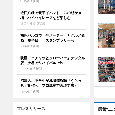
江東経済新聞
近江八幡で親子イベント、200組が来
場 ハイハイレースなど楽しむ
近江八幡経済新聞
福岡パルコで「辛メーター」とグルメ企
画「夏辛祭」 スタンプラリーも
天神経済新聞
映画「ハチミツとクローバー」デジタル
版、渋谷でリバイバル上映
シブヤ経済新聞
沼津の小中学生が地域情報誌「うらっ
ち」制作へ プロ講座で表現力磨く
沼津経済新聞
プレスリリース
最新ニ