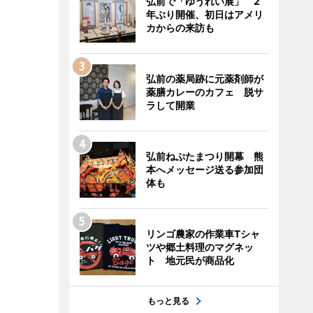
弘前で「ゆうれい展」 2
年ぶり開催、初日はアメリ
カからの来訪も
弘前の薬局跡に元薬剤師が
薬膳カレーのカフェ 脱サ
ラして開業
弘前ねぷたまつり開幕 熊
本へメッセージ送る参加団
体も
リンゴ農家の作業車Tシャ
ツや郷土料理のマグネッ
ト 地元民が商品化
もっと見る