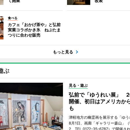
て開業
改装
食べる
カフェ「おかげ茶や」と弘前
実業コラボかき氷 ねぷたま
つりに合わせ販売
もっと見る
遊ぶ
見る・遊ぶ
弘前で「ゆうれい展」 2
開催、初日はアメリカか
も
津軽地方の幽霊画を展示する「ゆう
8月1日、画廊「ギャラリー森山」
2、TEL 0172-35-6787）で開催さ