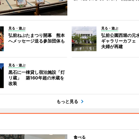
見る・遊ぶ
見る・遊ぶ
弘前ねぷたまつり開幕 熊本
弘前公園西堀の元
へメッセージ送る参加団体も
ギャラリーカフェ
夫婦が再建
見る・遊ぶ
黒石に一棟貸し宿泊施設「灯
リ蔵」 築160年超の米蔵を
改装
もっと見る
食べる