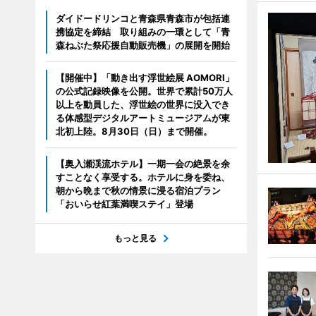
ダイドードリンコと青森県青森市が包括連
携協定を締結 取り組みの一環として「青
森ねぶた祭応援自動販売機」の展開を開始
【開催中】「動き出す浮世絵展 AOMORI」
の公式記録映像を公開。世界で累計50万人
以上を動員した、浮世絵の世界に没入でき
る体感型デジタルアートミュージアムが東
北初上陸。8月30日（日）まで開催。
【奥入瀬渓流ホテル】一期一会の絶景を余
すことなく享受する。ホテルに身を委ね、
朝から晩まで秋の情景に浸る宿泊プラン
「おいらせ紅葉満喫ステイ」登場
もっと見る