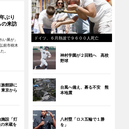
年ぶり
らの来訪
ドイツ、６月熱波で９６００人死亡
れい展が」
（弘前市樹木
れた。
神村学園が２回戦へ 高校
野球
水族館跡に
台風へ備え、募る不安 熊
 東京から
本地震
泊施設「灯
八村塁「ロス五輪で１勝
超の米蔵を
を」