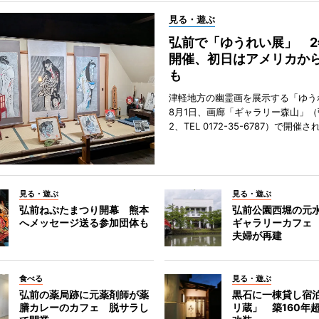
見る・遊ぶ
弘前で「ゆうれい展」 2
開催、初日はアメリカか
も
津軽地方の幽霊画を展示する「ゆう
8月1日、画廊「ギャラリー森山」
2、TEL 0172-35-6787）で開催さ
見る・遊ぶ
見る・遊ぶ
弘前ねぷたまつり開幕 熊本
弘前公園西堀の元
へメッセージ送る参加団体も
ギャラリーカフェ
夫婦が再建
食べる
見る・遊ぶ
弘前の薬局跡に元薬剤師が薬
黒石に一棟貸し宿
膳カレーのカフェ 脱サラし
リ蔵」 築160年