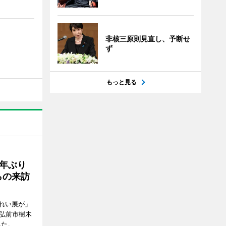
非核三原則見直し、予断せ
ず
もっと見る
年ぶり
らの来訪
れい展が」
（弘前市樹木
れた。