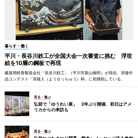
暮らす・働く
平川・長谷川鉄工が全国大会一次審査に挑む 浮世
絵を10層の鋼板で再現
建築用鉄骨製造会社「長谷川鉄工」（平川市新山柳田）が現在、溶接作
品コンテスト「溶接人（ようせっちゅう）杯」に初挑戦している。
見る・遊ぶ
弘前で「ゆうれい展」 2年ぶり開催、初日はアメ
リカからの来訪も
見る・遊ぶ