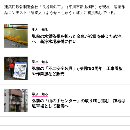
建築用鉄骨製造会社「長谷川鉄工」（平川市新山柳田）が現在、溶接作
品コンテスト「溶接人（ようせっちゅう）杯」に初挑戦している。
学ぶ・知る
弘前の水質監視を担った金魚が役目を終えため池
へ 新浄水場稼働に伴い
学ぶ・知る
弘前の「不二安全装具」が創業50周年 工事看板
や作業服など販売
学ぶ・知る
弘前の「山の手センター」の取り壊し進む 跡地は
駐車場として整備へ