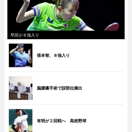
早田が８強入り
張本智、８強入り
脳腫瘍手術で誤部位摘出
有明が２回戦へ 高校野球