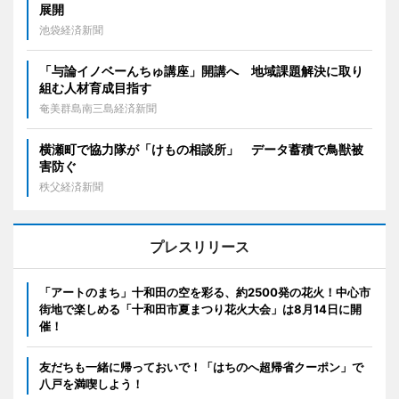
展開
池袋経済新聞
「与論イノベーんちゅ講座」開講へ 地域課題解決に取り
組む人材育成目指す
奄美群島南三島経済新聞
横瀬町で協力隊が「けもの相談所」 データ蓄積で鳥獣被
害防ぐ
秩父経済新聞
プレスリリース
「アートのまち」十和田の空を彩る、約2500発の花火！中心市
街地で楽しめる「十和田市夏まつり花火大会」は8月14日に開
催！
友だちも一緒に帰っておいで！「はちのへ超帰省クーポン」で
八戸を満喫しよう！