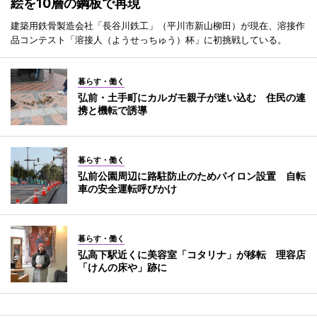
絵を10層の鋼板で再現
建築用鉄骨製造会社「長谷川鉄工」（平川市新山柳田）が現在、溶接作
品コンテスト「溶接人（ようせっちゅう）杯」に初挑戦している。
暮らす・働く
弘前・土手町にカルガモ親子が迷い込む 住民の連
携と機転で誘導
暮らす・働く
弘前公園周辺に路駐防止のためパイロン設置 自転
車の安全運転呼びかけ
暮らす・働く
弘高下駅近くに美容室「コタリナ」が移転 理容店
「けんの床や」跡に