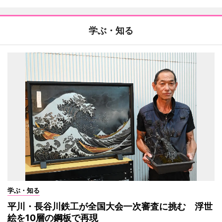
学ぶ・知る
学ぶ・知る
平川・長谷川鉄工が全国大会一次審査に挑む 浮世
絵を10層の鋼板で再現