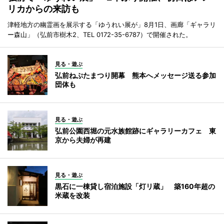
リカからの来訪も
津軽地方の幽霊画を展示する「ゆうれい展が」8月1日、画廊「ギャラリ
ー森山」（弘前市樹木2、TEL 0172-35-6787）で開催された。
見る・遊ぶ
弘前ねぷたまつり開幕 熊本へメッセージ送る参加
団体も
見る・遊ぶ
弘前公園西堀の元水族館跡にギャラリーカフェ 東
京から夫婦が再建
見る・遊ぶ
黒石に一棟貸し宿泊施設「灯リ蔵」 築160年超の
米蔵を改装