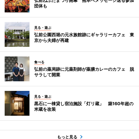
弘前ねぷたまつり開幕 熊本へメッセージ送る参加
団体も
見る・遊ぶ
弘前公園西堀の元水族館跡にギャラリーカフェ 東
京から夫婦が再建
食べる
弘前の薬局跡に元薬剤師が薬膳カレーのカフェ 脱
サラして開業
見る・遊ぶ
黒石に一棟貸し宿泊施設「灯リ蔵」 築160年超の
米蔵を改装
もっと見る