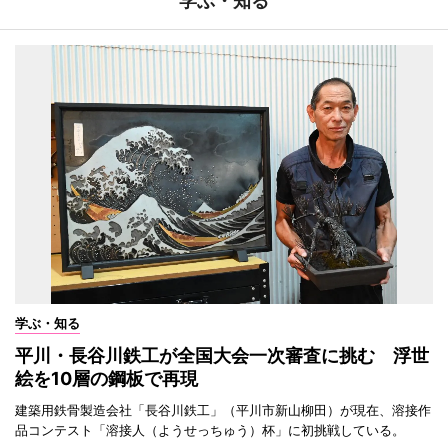
学ぶ・知る
学ぶ・知る
平川・長谷川鉄工が全国大会一次審査に挑む 浮世
絵を10層の鋼板で再現
建築用鉄骨製造会社「長谷川鉄工」（平川市新山柳田）が現在、溶接作
品コンテスト「溶接人（ようせっちゅう）杯」に初挑戦している。