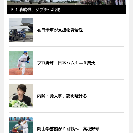
Ｐ１哨戒機、ジブチへ出発
在日米軍が支援物資輸送
プロ野球・日本ハム１―０楽天
内閣・党人事、説明避ける
岡山学芸館が２回戦へ 高校野球