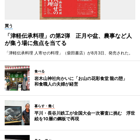
買う
「津軽伝承料理」の第2弾 正月や盆、農事など人
が集う場に焦点を当てる
「津軽伝承料理 人寄せの料理」（柴田書店）が8月3日、発売された。
食べる
岩木山神社向かいに「お山の花彩食堂 龍の憩」
和食職人の夫婦が経営
暮らす・働く
平川・長谷川鉄工が全国大会一次審査に挑む 浮世
絵を10層の鋼板で再現