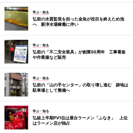
学ぶ・知る
弘前の水質監視を担った金魚が役目を終えため池
へ 新浄水場稼働に伴い
学ぶ・知る
弘前の「不二安全装具」が創業50周年 工事看板
や作業服など販売
学ぶ・知る
弘前の「山の手センター」の取り壊し進む 跡地は
駐車場として整備へ
学ぶ・知る
弘経上半期PV1位は屋台ラーメン「ふなき」 上位
はラーメン店が独占