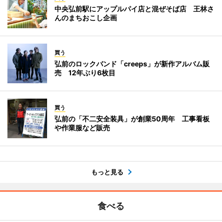
中央弘前駅にアップルパイ店と混ぜそば店 王林さ
んのまちおこし企画
買う
弘前のロックバンド「creeps」が新作アルバム販
売 12年ぶり6枚目
買う
弘前の「不二安全装具」が創業50周年 工事看板
や作業服など販売
もっと見る
食べる