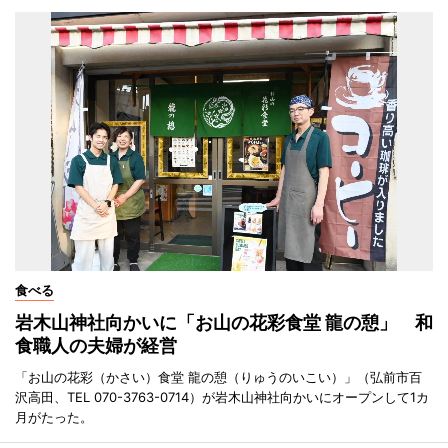
食べる
岩木山神社向かいに「お山の花彩食堂 龍の憩」 和
食職人の夫婦が経営
「お山の花彩（かさい）食堂 龍の憩（りゅうのいこい）」（弘前市百
沢高田、TEL 070-3763-0714）が岩木山神社向かいにオープンして1カ
月がたった。