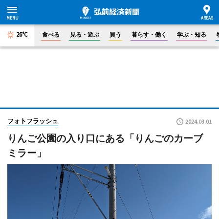
26°C
食べる
見る・遊ぶ
買う
暮らす・働く
学ぶ・知る
フォトフラッシュ
2024.03.01
りんご公園の入り口にある「りんごのカーブ
ミラー」