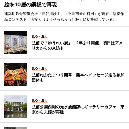
絵を10層の鋼板で再現
建築用鉄骨製造会社「長谷川鉄工」（平川市新山柳田）が現在、溶接作
品コンテスト「溶接人（ようせっちゅう）杯」に初挑戦している。
見る・遊ぶ
弘前で「ゆうれい展」 2年ぶり開催、初日はアメ
リカからの来訪も
見る・遊ぶ
弘前ねぷたまつり開幕 熊本へメッセージ送る参加
団体も
見る・遊ぶ
弘前公園西堀の元水族館跡にギャラリーカフェ 東
京から夫婦が再建