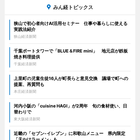
みん経トピックス
狭山で初心者向けAI活用セミナー 仕事や暮らしに使える
実践法紹介
狭山経済新聞
千葉ポートタワーで「BLUE＆FIRE mini」 地元店が鉄板
焼き料理提供
千葉経済新聞
上里町の児童生徒16人が町長らと意見交換 議場で町への
提案、再質問も
本庄経済新聞
河内小阪の「cuisine HAGI」が2周年 旬の食材使い、日
替わりで
東大阪経済新聞
近畿の「セブン-イレブン」に和歌山メニュー 県内限定
「天かけラーメン」も