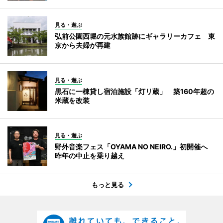
見る・遊ぶ
弘前公園西堀の元水族館跡にギャラリーカフェ 東
京から夫婦が再建
見る・遊ぶ
黒石に一棟貸し宿泊施設「灯リ蔵」 築160年超の
米蔵を改装
見る・遊ぶ
野外音楽フェス「OYAMA NO NEIRO.」初開催へ
昨年の中止を乗り越え
もっと見る