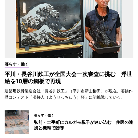
暮らす・働く
平川・長谷川鉄工が全国大会一次審査に挑む 浮世
絵を10層の鋼板で再現
建築用鉄骨製造会社「長谷川鉄工」（平川市新山柳田）が現在、溶接作
品コンテスト「溶接人（ようせっちゅう）杯」に初挑戦している。
暮らす・働く
弘前・土手町にカルガモ親子が迷い込む 住民の連
携と機転で誘導