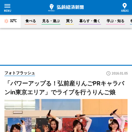
32°C
食べる
見る・遊ぶ
買う
暮らす・働く
学ぶ・知る
フォトフラッシュ
2016.01.05
「パワーアップる！弘前産りんごPRキャラバ
ンin東京エリア」でライブを行うりんご娘