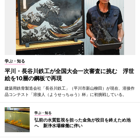
学ぶ・知る
平川・長谷川鉄工が全国大会一次審査に挑む 浮世
絵を10層の鋼板で再現
建築用鉄骨製造会社「長谷川鉄工」（平川市新山柳田）が現在、溶接作
品コンテスト「溶接人（ようせっちゅう）杯」に初挑戦している。
学ぶ・知る
弘前の水質監視を担った金魚が役目を終えため池
へ 新浄水場稼働に伴い