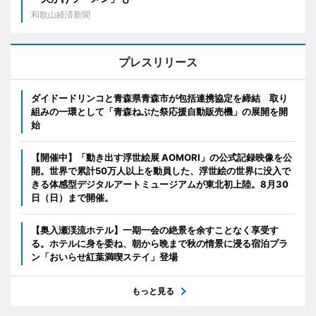
和歌山経済新聞
プレスリリース
ダイドードリンコと青森県青森市が包括連携協定を締結 取り
組みの一環として「青森ねぶた祭応援自動販売機」の展開を開
始
【開催中】「動き出す浮世絵展 AOMORI」の公式記録映像を公
開。世界で累計50万人以上を動員した、浮世絵の世界に没入で
きる体感型デジタルアートミュージアムが東北初上陸。8月30
日（日）まで開催。
【奥入瀬渓流ホテル】一期一会の絶景を余すことなく享受す
る。ホテルに身を委ね、朝から晩まで秋の情景に浸る宿泊プラ
ン「おいらせ紅葉満喫ステイ」登場
もっと見る