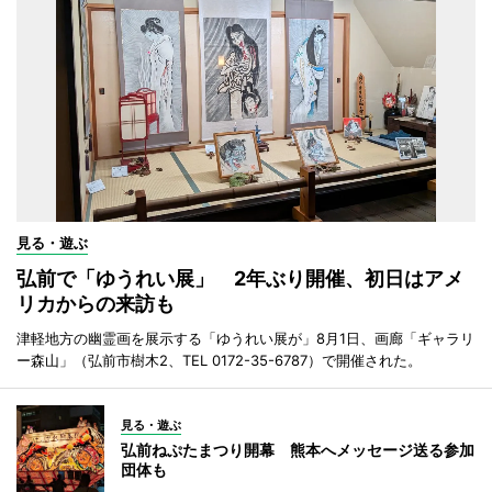
見る・遊ぶ
弘前で「ゆうれい展」 2年ぶり開催、初日はアメ
リカからの来訪も
津軽地方の幽霊画を展示する「ゆうれい展が」8月1日、画廊「ギャラリ
ー森山」（弘前市樹木2、TEL 0172-35-6787）で開催された。
見る・遊ぶ
弘前ねぷたまつり開幕 熊本へメッセージ送る参加
団体も