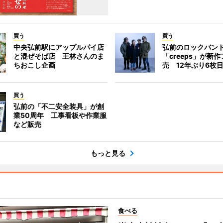
買う
買う
中央弘前駅にアップルパイ店
弘前のロックバン
と混ぜそば店 王林さんのま
「creeps」が新
ちおこし企画
売 12年ぶり6枚
買う
弘前の「不二安全装具」が創
業50周年 工事看板や作業服
など販売
もっと見る
食べる