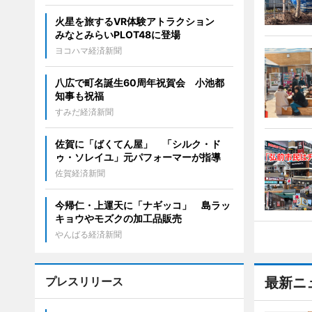
火星を旅するVR体験アトラクション
みなとみらいPLOT48に登場
ヨコハマ経済新聞
八広で町名誕生60周年祝賀会 小池都
知事も祝福
すみだ経済新聞
佐賀に「ばくてん屋」 「シルク・ド
ゥ・ソレイユ」元パフォーマーが指導
佐賀経済新聞
今帰仁・上運天に「ナギッコ」 島ラッ
キョウやモズクの加工品販売
やんばる経済新聞
プレスリリース
最新ニ