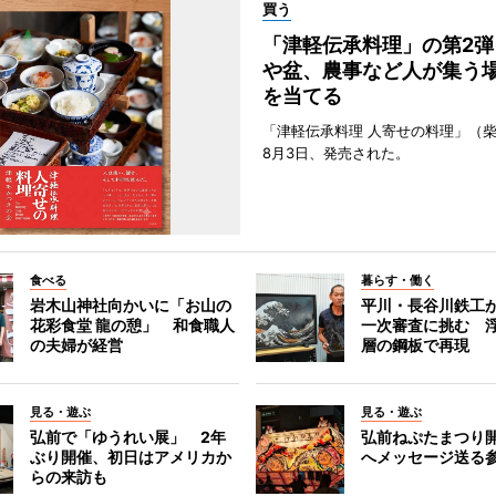
買う
「津軽伝承料理」の第2弾
や盆、農事など人が集う
を当てる
「津軽伝承料理 人寄せの料理」（
8月3日、発売された。
食べる
暮らす・働く
岩木山神社向かいに「お山の
平川・長谷川鉄工
花彩食堂 龍の憩」 和食職人
一次審査に挑む 浮
の夫婦が経営
層の鋼板で再現
見る・遊ぶ
見る・遊ぶ
弘前で「ゆうれい展」 2年
弘前ねぷたまつり
ぶり開催、初日はアメリカか
へメッセージ送る
らの来訪も