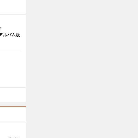
ド
作アルバム販
目