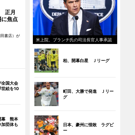
 正月
場に焦点
柴田書店）が
米上院、ブランチ氏の司法長官人事承認
柏、開幕白星 Ｊリーグ
が全国大会
世絵を10
町田、大勝で発進 Ｊリー
グ
開幕 熊本
参加団体も
日本、豪州に惜敗 ラグビ
ー