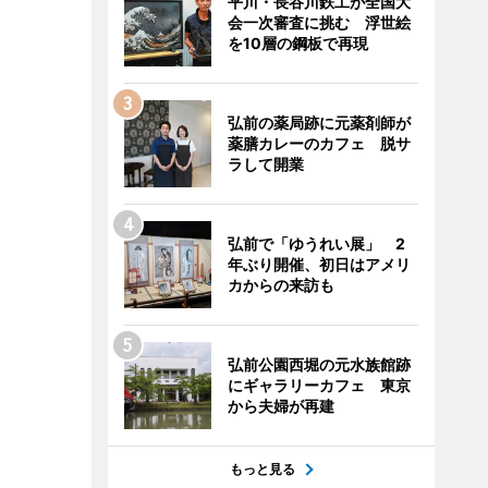
平川・長谷川鉄工が全国大
会一次審査に挑む 浮世絵
を10層の鋼板で再現
弘前の薬局跡に元薬剤師が
薬膳カレーのカフェ 脱サ
ラして開業
弘前で「ゆうれい展」 2
年ぶり開催、初日はアメリ
カからの来訪も
弘前公園西堀の元水族館跡
にギャラリーカフェ 東京
から夫婦が再建
もっと見る