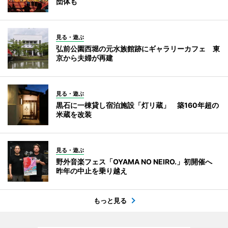
団体も
見る・遊ぶ
弘前公園西堀の元水族館跡にギャラリーカフェ 東
京から夫婦が再建
見る・遊ぶ
黒石に一棟貸し宿泊施設「灯リ蔵」 築160年超の
米蔵を改装
見る・遊ぶ
野外音楽フェス「OYAMA NO NEIRO.」初開催へ
昨年の中止を乗り越え
もっと見る