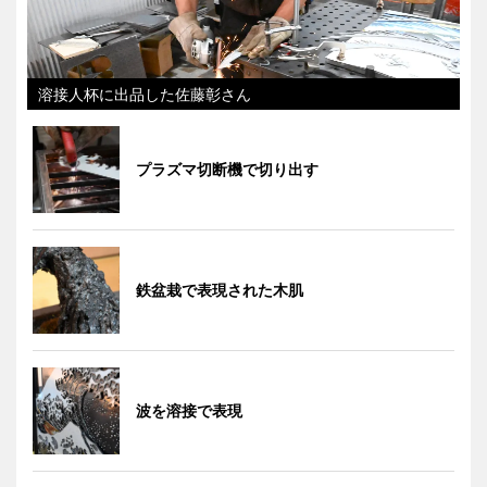
溶接人杯に出品した佐藤彰さん
プラズマ切断機で切り出す
鉄盆栽で表現された木肌
波を溶接で表現