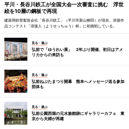
平川・長谷川鉄工が全国大会一次審査に挑む 浮世
絵を10層の鋼板で再現
建築用鉄骨製造会社「長谷川鉄工」（平川市新山柳田）が現在、溶接作
品コンテスト「溶接人（ようせっちゅう）杯」に初挑戦している。
見る・遊ぶ
弘前で「ゆうれい展」 2年ぶり開催、初日はアメ
リカからの来訪も
見る・遊ぶ
弘前ねぷたまつり開幕 熊本へメッセージ送る参加
団体も
見る・遊ぶ
弘前公園西堀の元水族館跡にギャラリーカフェ 東
京から夫婦が再建