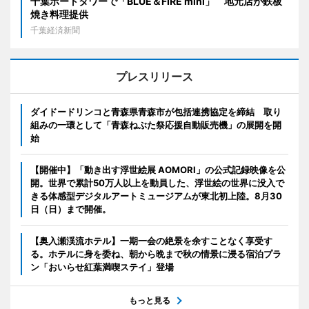
千葉ポートタワーで「BLUE＆FIRE mini」 地元店が鉄板
焼き料理提供
千葉経済新聞
プレスリリース
ダイドードリンコと青森県青森市が包括連携協定を締結 取り
組みの一環として「青森ねぶた祭応援自動販売機」の展開を開
始
【開催中】「動き出す浮世絵展 AOMORI」の公式記録映像を公
開。世界で累計50万人以上を動員した、浮世絵の世界に没入で
きる体感型デジタルアートミュージアムが東北初上陸。8月30
日（日）まで開催。
【奥入瀬渓流ホテル】一期一会の絶景を余すことなく享受す
る。ホテルに身を委ね、朝から晩まで秋の情景に浸る宿泊プラ
ン「おいらせ紅葉満喫ステイ」登場
もっと見る