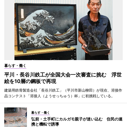
暮らす・働く
平川・長谷川鉄工が全国大会一次審査に挑む 浮世
絵を10層の鋼板で再現
建築用鉄骨製造会社「長谷川鉄工」（平川市新山柳田）が現在、溶接作
品コンテスト「溶接人（ようせっちゅう）杯」に初挑戦している。
暮らす・働く
弘前・土手町にカルガモ親子が迷い込む 住民の連
携と機転で誘導