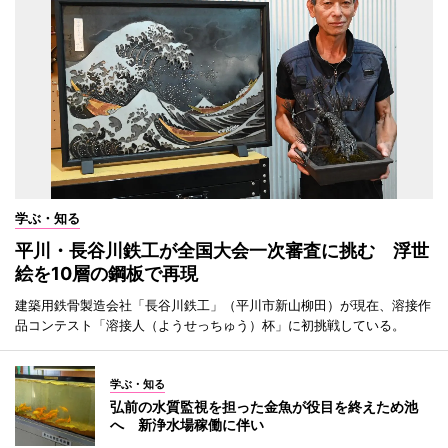
学ぶ・知る
平川・長谷川鉄工が全国大会一次審査に挑む 浮世
絵を10層の鋼板で再現
建築用鉄骨製造会社「長谷川鉄工」（平川市新山柳田）が現在、溶接作
品コンテスト「溶接人（ようせっちゅう）杯」に初挑戦している。
学ぶ・知る
弘前の水質監視を担った金魚が役目を終えため池
へ 新浄水場稼働に伴い