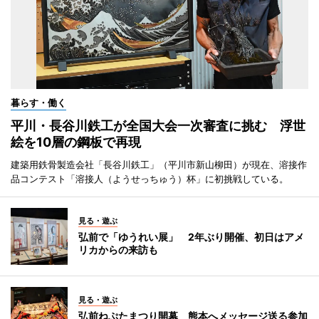
暮らす・働く
平川・長谷川鉄工が全国大会一次審査に挑む 浮世
絵を10層の鋼板で再現
建築用鉄骨製造会社「長谷川鉄工」（平川市新山柳田）が現在、溶接作
品コンテスト「溶接人（ようせっちゅう）杯」に初挑戦している。
見る・遊ぶ
弘前で「ゆうれい展」 2年ぶり開催、初日はアメ
リカからの来訪も
見る・遊ぶ
弘前ねぷたまつり開幕 熊本へメッセージ送る参加