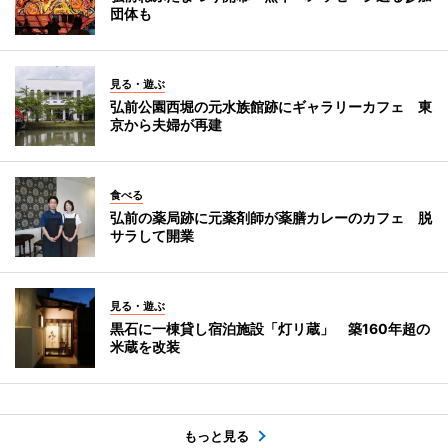
団体も
見る・遊ぶ
弘前公園西堀の元水族館跡にギャラリーカフェ 東
京から夫婦が再建
食べる
弘前の薬局跡に元薬剤師が薬膳カレーのカフェ 脱
サラして開業
見る・遊ぶ
黒石に一棟貸し宿泊施設「灯リ蔵」 築160年超の
米蔵を改装
もっと見る