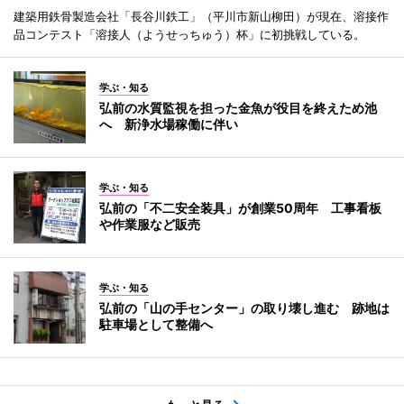
建築用鉄骨製造会社「長谷川鉄工」（平川市新山柳田）が現在、溶接作
品コンテスト「溶接人（ようせっちゅう）杯」に初挑戦している。
学ぶ・知る
弘前の水質監視を担った金魚が役目を終えため池
へ 新浄水場稼働に伴い
学ぶ・知る
弘前の「不二安全装具」が創業50周年 工事看板
や作業服など販売
学ぶ・知る
弘前の「山の手センター」の取り壊し進む 跡地は
駐車場として整備へ