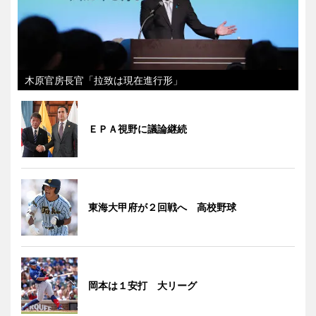
木原官房長官「拉致は現在進行形」
ＥＰＡ視野に議論継続
東海大甲府が２回戦へ 高校野球
岡本は１安打 大リーグ