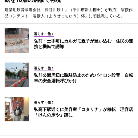
建築用鉄骨製造会社「長谷川鉄工」（平川市新山柳田）が現在、溶接作
品コンテスト「溶接人（ようせっちゅう）杯」に初挑戦している。
暮らす・働く
弘前・土手町にカルガモ親子が迷い込む 住民の連
携と機転で誘導
暮らす・働く
弘前公園周辺に路駐防止のためパイロン設置 自転
車の安全運転呼びかけ
暮らす・働く
弘高下駅近くに美容室「コタリナ」が移転 理容店
「けんの床や」跡に