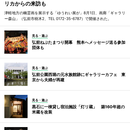
リカからの来訪も
津軽地方の幽霊画を展示する「ゆうれい展が」8月1日、画廊「ギャラリ
ー森山」（弘前市樹木2、TEL 0172-35-6787）で開催された。
見る・遊ぶ
弘前ねぷたまつり開幕 熊本へメッセージ送る参加
団体も
見る・遊ぶ
弘前公園西堀の元水族館跡にギャラリーカフェ 東
京から夫婦が再建
見る・遊ぶ
黒石に一棟貸し宿泊施設「灯リ蔵」 築160年超の
米蔵を改装