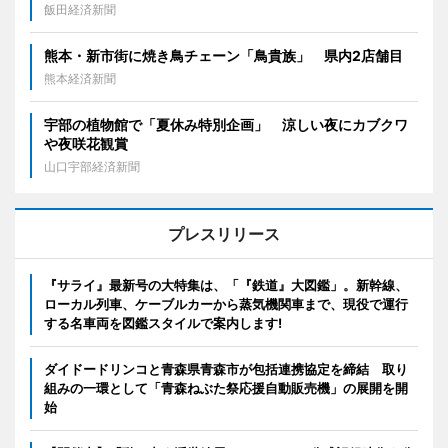
飯田経済新聞
熊本・新市街に焼き鳥チェーン「鳥貴族」 県内2店舗目
熊本経済新聞
宇部の植物館で「夏休み特別企画」 涼しい夜にカブクワ
や夜咲花観賞
山口宇部経済新聞
プレスリリース
『サライ』最新号の大特集は、「『鉄道』大図鑑」。新幹線、
ローカル列車、ケーブルカーから蒸気機関車まで、現役で運行
する名車両を図鑑スタイルで案内します!
ダイドードリンコと青森県青森市が包括連携協定を締結 取り
組みの一環として「青森ねぶた祭応援自動販売機」の展開を開
始