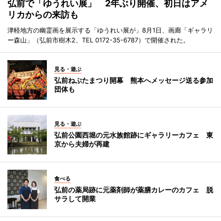
弘前で「ゆうれい展」 2年ぶり開催、初日はアメ
リカからの来訪も
津軽地方の幽霊画を展示する「ゆうれい展が」8月1日、画廊「ギャラリ
ー森山」（弘前市樹木2、TEL 0172-35-6787）で開催された。
見る・遊ぶ
弘前ねぷたまつり開幕 熊本へメッセージ送る参加
団体も
見る・遊ぶ
弘前公園西堀の元水族館跡にギャラリーカフェ 東
京から夫婦が再建
食べる
弘前の薬局跡に元薬剤師が薬膳カレーのカフェ 脱
サラして開業