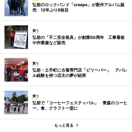
弘前のロックバンド「creeps」が新作アルバム販
売 12年ぶり6枚目
買う
弘前の「不二安全装具」が創業50周年 工事看板
や作業服など販売
買う
弘前・土手町に古着専門店「ビリーバー」 アパレ
ル経験を持つ店主の夢が結実
買う
弘前で「コーヒーフェスティバル」 青森のコーヒ
ー、食、クラフト一堂に
もっと見る