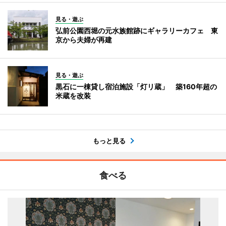
見る・遊ぶ
弘前公園西堀の元水族館跡にギャラリーカフェ 東
京から夫婦が再建
見る・遊ぶ
黒石に一棟貸し宿泊施設「灯リ蔵」 築160年超の
米蔵を改装
もっと見る
食べる