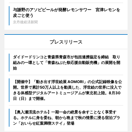
与謝野のアソビビールが発酵レモンサワー 宮津レモンを
皮ごと使う
京丹後経済新聞
プレスリリース
ダイドードリンコと青森県青森市が包括連携協定を締結 取り
組みの一環として「青森ねぶた祭応援自動販売機」の展開を開
始
【開催中】「動き出す浮世絵展 AOMORI」の公式記録映像を公
開。世界で累計50万人以上を動員した、浮世絵の世界に没入で
きる体感型デジタルアートミュージアムが東北初上陸。8月30
日（日）まで開催。
【奥入瀬渓流ホテル】一期一会の絶景を余すことなく享受す
る。ホテルに身を委ね、朝から晩まで秋の情景に浸る宿泊プラ
ン「おいらせ紅葉満喫ステイ」登場