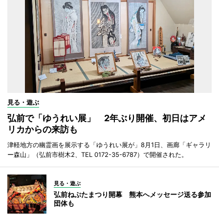
見る・遊ぶ
弘前で「ゆうれい展」 2年ぶり開催、初日はアメ
リカからの来訪も
津軽地方の幽霊画を展示する「ゆうれい展が」8月1日、画廊「ギャラリ
ー森山」（弘前市樹木2、TEL 0172-35-6787）で開催された。
見る・遊ぶ
弘前ねぷたまつり開幕 熊本へメッセージ送る参加
団体も