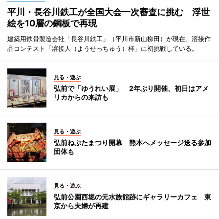
平川・長谷川鉄工が全国大会一次審査に挑む 浮世
絵を10層の鋼板で再現
建築用鉄骨製造会社「長谷川鉄工」（平川市新山柳田）が現在、溶接作
品コンテスト「溶接人（ようせっちゅう）杯」に初挑戦している。
見る・遊ぶ
弘前で「ゆうれい展」 2年ぶり開催、初日はアメ
リカからの来訪も
見る・遊ぶ
弘前ねぷたまつり開幕 熊本へメッセージ送る参加
団体も
見る・遊ぶ
弘前公園西堀の元水族館跡にギャラリーカフェ 東
京から夫婦が再建