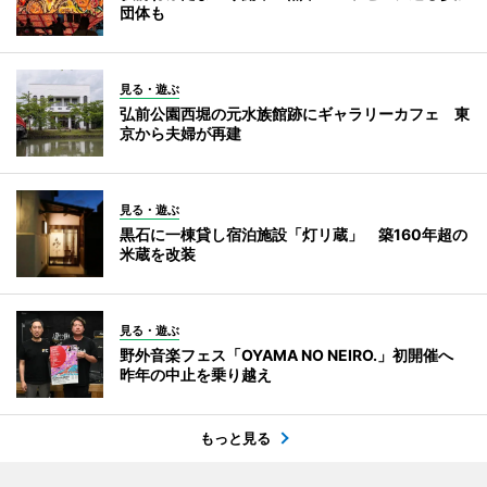
団体も
見る・遊ぶ
弘前公園西堀の元水族館跡にギャラリーカフェ 東
京から夫婦が再建
見る・遊ぶ
黒石に一棟貸し宿泊施設「灯リ蔵」 築160年超の
米蔵を改装
見る・遊ぶ
野外音楽フェス「OYAMA NO NEIRO.」初開催へ
昨年の中止を乗り越え
もっと見る