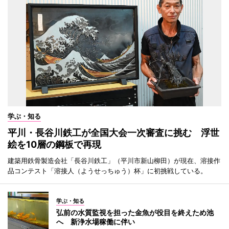
学ぶ・知る
平川・長谷川鉄工が全国大会一次審査に挑む 浮世
絵を10層の鋼板で再現
建築用鉄骨製造会社「長谷川鉄工」（平川市新山柳田）が現在、溶接作
品コンテスト「溶接人（ようせっちゅう）杯」に初挑戦している。
学ぶ・知る
弘前の水質監視を担った金魚が役目を終えため池
へ 新浄水場稼働に伴い