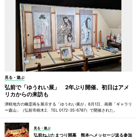
見る・遊ぶ
弘前で「ゆうれい展」 2年ぶり開催、初日はアメ
リカからの来訪も
津軽地方の幽霊画を展示する「ゆうれい展が」8月1日、画廊「ギャラリ
ー森山」（弘前市樹木2、TEL 0172-35-6787）で開催された。
見る・遊ぶ
弘前ねぷたまつり開幕 熊本へメッセージ送る参加