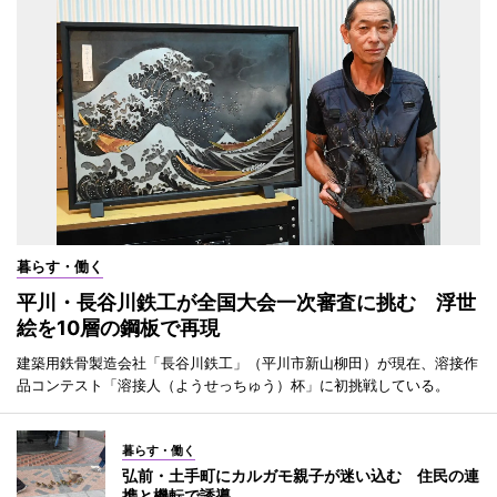
暮らす・働く
平川・長谷川鉄工が全国大会一次審査に挑む 浮世
絵を10層の鋼板で再現
建築用鉄骨製造会社「長谷川鉄工」（平川市新山柳田）が現在、溶接作
品コンテスト「溶接人（ようせっちゅう）杯」に初挑戦している。
暮らす・働く
弘前・土手町にカルガモ親子が迷い込む 住民の連
携と機転で誘導