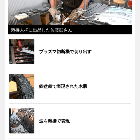
溶接人杯に出品した佐藤彰さん
プラズマ切断機で切り出す
鉄盆栽で表現された木肌
波を溶接で表現