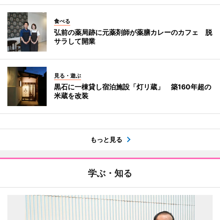
食べる
弘前の薬局跡に元薬剤師が薬膳カレーのカフェ 脱
サラして開業
見る・遊ぶ
黒石に一棟貸し宿泊施設「灯リ蔵」 築160年超の
米蔵を改装
もっと見る
学ぶ・知る