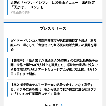
近畿の「セブン-イレブン」に和歌山メニュー 県内限定
「天かけラーメン」も
和歌山経済新聞
プレスリリース
ダイドードリンコと青森県青森市が包括連携協定を締結 取り
組みの一環として「青森ねぶた祭応援自動販売機」の展開を開
始
【開催中】「動き出す浮世絵展 AOMORI」の公式記録映像を公
開。世界で累計50万人以上を動員した、浮世絵の世界に没入で
きる体感型デジタルアートミュージアムが東北初上陸。8月30
日（日）まで開催。
【奥入瀬渓流ホテル】一期一会の絶景を余すことなく享受す
る。ホテルに身を委ね、朝から晩まで秋の情景に浸る宿泊プラ
ン「おいらせ紅葉満喫ステイ」登場
もっと見る