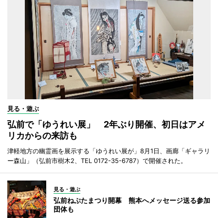
見る・遊ぶ
弘前で「ゆうれい展」 2年ぶり開催、初日はアメ
リカからの来訪も
津軽地方の幽霊画を展示する「ゆうれい展が」8月1日、画廊「ギャラリ
ー森山」（弘前市樹木2、TEL 0172-35-6787）で開催された。
見る・遊ぶ
弘前ねぷたまつり開幕 熊本へメッセージ送る参加
団体も