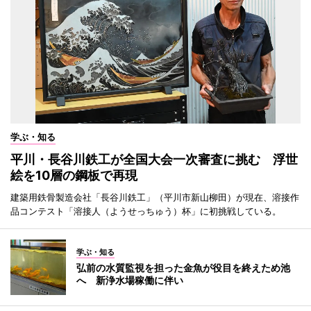
学ぶ・知る
平川・長谷川鉄工が全国大会一次審査に挑む 浮世
絵を10層の鋼板で再現
建築用鉄骨製造会社「長谷川鉄工」（平川市新山柳田）が現在、溶接作
品コンテスト「溶接人（ようせっちゅう）杯」に初挑戦している。
学ぶ・知る
弘前の水質監視を担った金魚が役目を終えため池
へ 新浄水場稼働に伴い