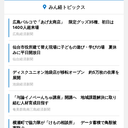
みん経トピックス
広島パルコで「あげ太商店」 限定グッズ35種、初日は
1400人超来場
広島経済新聞
仙台市役所建て替え現場に子どもの遊び・学びの場 夏休
みに平日開放日
仙台経済新聞
ディスクユニオン池袋店が移転オープン 約5万枚の在庫を
展開
池袋経済新聞
「与論イノベーんちゅ講座」開講へ 地域課題解決に取り
組む人材育成目指す
奄美群島南三島経済新聞
横瀬町で協力隊が「けもの相談所」 データ蓄積で鳥獣被
害防ぐ