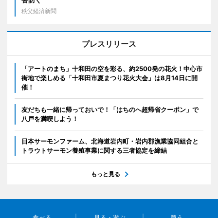
秩父経済新聞
プレスリリース
「アートのまち」十和田の空を彩る、約2500発の花火！中心市
街地で楽しめる「十和田市夏まつり花火大会」は8月14日に開
催！
友だちも一緒に帰っておいで！「はちのへ超帰省クーポン」で
八戸を満喫しよう！
日本サーモンファーム、北海道岩内町・岩内郡漁業協同組合と
トラウトサーモン養殖事業に関する三者協定を締結
もっと見る
食べる
見る・遊ぶ
買う