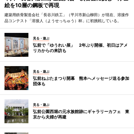
絵を10層の鋼板で再現
建築用鉄骨製造会社「長谷川鉄工」（平川市新山柳田）が現在、溶接作
品コンテスト「溶接人（ようせっちゅう）杯」に初挑戦している。
見る・遊ぶ
弘前で「ゆうれい展」 2年ぶり開催、初日はアメ
リカからの来訪も
見る・遊ぶ
弘前ねぷたまつり開幕 熊本へメッセージ送る参加
団体も
見る・遊ぶ
弘前公園西堀の元水族館跡にギャラリーカフェ 東
京から夫婦が再建