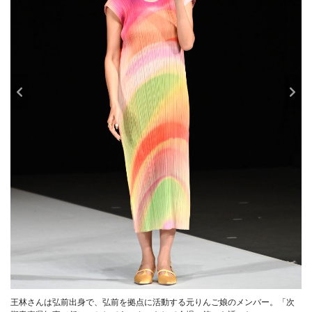
王林さんは弘前出身で、弘前を拠点に活動する元りんご娘のメンバー。「次