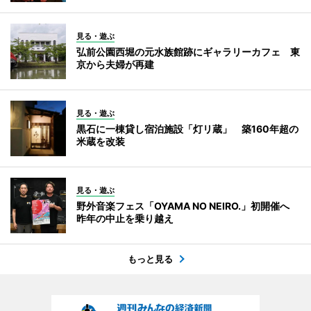
見る・遊ぶ
弘前公園西堀の元水族館跡にギャラリーカフェ 東
京から夫婦が再建
見る・遊ぶ
黒石に一棟貸し宿泊施設「灯リ蔵」 築160年超の
米蔵を改装
見る・遊ぶ
野外音楽フェス「OYAMA NO NEIRO.」初開催へ
昨年の中止を乗り越え
もっと見る