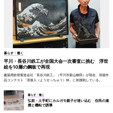
暮らす・働く
平川・長谷川鉄工が全国大会一次審査に挑む 浮世
絵を10層の鋼板で再現
建築用鉄骨製造会社「長谷川鉄工」（平川市新山柳田）が現在、溶接作
品コンテスト「溶接人（ようせっちゅう）杯」に初挑戦している。
暮らす・働く
弘前・土手町にカルガモ親子が迷い込む 住民の連
携と機転で誘導