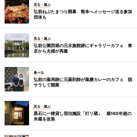
見る・遊ぶ
弘前ねぷたまつり開幕 熊本へメッセージ送る参加
団体も
見る・遊ぶ
弘前公園西堀の元水族館跡にギャラリーカフェ 東
京から夫婦が再建
食べる
弘前の薬局跡に元薬剤師が薬膳カレーのカフェ 脱
サラして開業
見る・遊ぶ
黒石に一棟貸し宿泊施設「灯リ蔵」 築160年超の
米蔵を改装