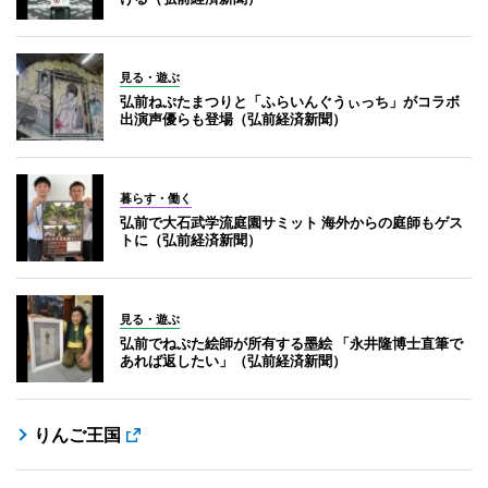
見る・遊ぶ
弘前ねぷたまつりと「ふらいんぐうぃっち」がコラボ
出演声優らも登場（弘前経済新聞）
暮らす・働く
弘前で大石武学流庭園サミット 海外からの庭師もゲス
トに（弘前経済新聞）
見る・遊ぶ
弘前でねぷた絵師が所有する墨絵 「永井隆博士直筆で
あれば返したい」（弘前経済新聞）
りんご王国