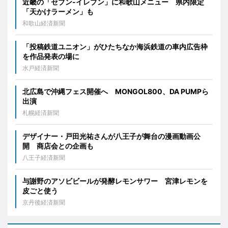
近畿の「セブン-イレブン」に和歌山メニュー 県内限定
「天かけラーメン」も
和歌山経済新聞
「投稿鉄道ユニオン」がひたちなか海浜鉄道の車内広告枠
を作品発表の場に
水戸経済新聞
北広島で沖縄フェス開催へ MONGOL800、DA PUMPら
出演
札幌経済新聞
デザイナー・戸田光祐さんが八王子が舞台の漫画動画公
開 商店会との企画も
八王子経済新聞
与謝野のアソビビールが発酵レモンサワー 宮津レモンを
皮ごと使う
京丹後経済新聞