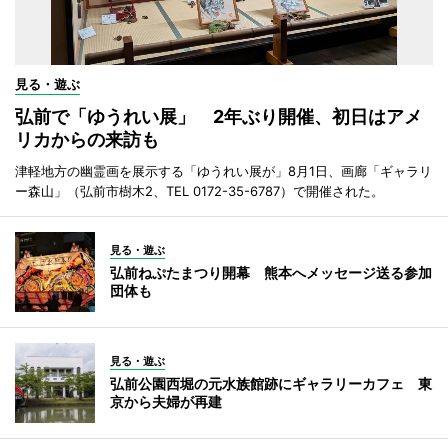
見る・遊ぶ
弘前で「ゆうれい展」 2年ぶり開催、初日はアメ
リカからの来訪も
津軽地方の幽霊画を展示する「ゆうれい展が」8月1日、画廊「ギャラリ
ー森山」（弘前市樹木2、TEL 0172-35-6787）で開催された。
見る・遊ぶ
弘前ねぷたまつり開幕 熊本へメッセージ送る参加
団体も
見る・遊ぶ
弘前公園西堀の元水族館跡にギャラリーカフェ 東
京から夫婦が再建