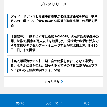
プレスリリース
ダイドードリンコと青森県青森市が包括連携協定を締結 取り
組みの一環として「青森ねぶた祭応援自動販売機」の展開を開
始
【開催中】「動き出す浮世絵展 AOMORI」の公式記録映像を公
開。世界で累計50万人以上を動員した、浮世絵の世界に没入で
きる体感型デジタルアートミュージアムが東北初上陸。8月30
日（日）まで開催。
【奥入瀬渓流ホテル】一期一会の絶景を余すことなく享受す
る。ホテルに身を委ね、朝から晩まで秋の情景に浸る宿泊プラ
ン「おいらせ紅葉満喫ステイ」登場
もっと見る
食べる
見る・遊ぶ
買う