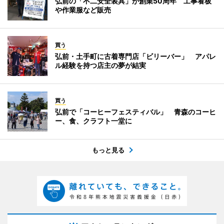
弘前の「不二安全装具」が創業50周年 工事看板
や作業服など販売
買う
弘前・土手町に古着専門店「ビリーバー」 アパレ
ル経験を持つ店主の夢が結実
買う
弘前で「コーヒーフェスティバル」 青森のコーヒ
ー、食、クラフト一堂に
もっと見る