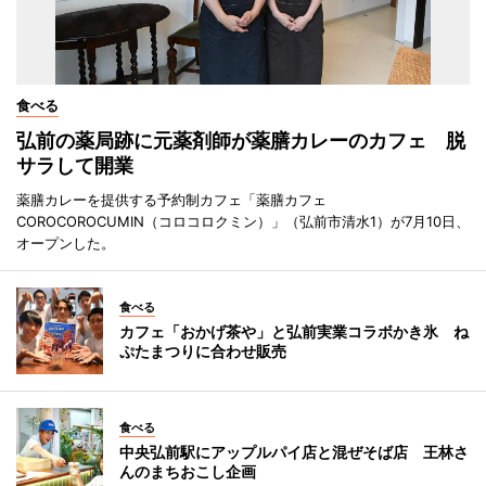
食べる
弘前の薬局跡に元薬剤師が薬膳カレーのカフェ 脱
サラして開業
薬膳カレーを提供する予約制カフェ「薬膳カフェ
COROCOROCUMIN（コロコロクミン）」（弘前市清水1）が7月10日、
オープンした。
食べる
カフェ「おかげ茶や」と弘前実業コラボかき氷 ね
ぷたまつりに合わせ販売
食べる
中央弘前駅にアップルパイ店と混ぜそば店 王林さ
んのまちおこし企画