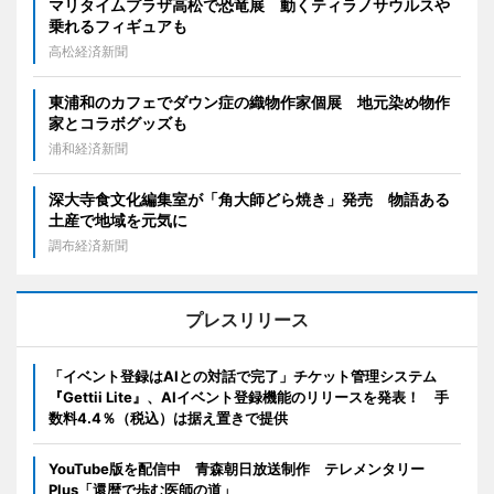
マリタイムプラザ高松で恐竜展 動くティラノサウルスや
乗れるフィギュアも
高松経済新聞
東浦和のカフェでダウン症の織物作家個展 地元染め物作
家とコラボグッズも
浦和経済新聞
深大寺食文化編集室が「角大師どら焼き」発売 物語ある
土産で地域を元気に
調布経済新聞
プレスリリース
「イベント登録はAIとの対話で完了」チケット管理システム
『Gettii Lite』、AIイベント登録機能のリリースを発表！ 手
数料4.4％（税込）は据え置きで提供
YouTube版を配信中 青森朝日放送制作 テレメンタリー
Plus「還暦で歩む医師の道」