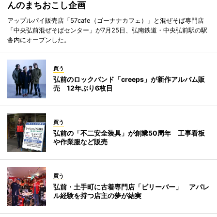
んのまちおこし企画
アップルパイ販売店「57cafe（ゴーナナカフェ）」と混ぜそば専門店
「中央弘前混ぜそばセンター」が7月25日、弘南鉄道・中央弘前駅の駅
舎内にオープンした。
買う
弘前のロックバンド「creeps」が新作アルバム販
売 12年ぶり6枚目
買う
弘前の「不二安全装具」が創業50周年 工事看板
や作業服など販売
買う
弘前・土手町に古着専門店「ビリーバー」 アパレ
ル経験を持つ店主の夢が結実