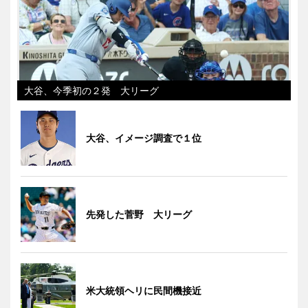
大谷、今季初の２発 大リーグ
大谷、イメージ調査で１位
先発した菅野 大リーグ
米大統領ヘリに民間機接近