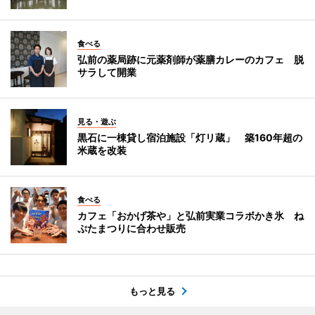
食べる
弘前の薬局跡に元薬剤師が薬膳カレーのカフェ 脱
サラして開業
見る・遊ぶ
黒石に一棟貸し宿泊施設「灯リ蔵」 築160年超の
米蔵を改装
食べる
カフェ「おかげ茶や」と弘前実業コラボかき氷 ね
ぷたまつりに合わせ販売
もっと見る