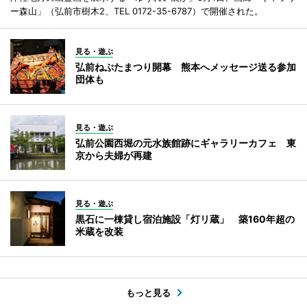
ー森山」（弘前市樹木2、TEL 0172-35-6787）で開催された。
見る・遊ぶ
弘前ねぷたまつり開幕 熊本へメッセージ送る参加
団体も
見る・遊ぶ
弘前公園西堀の元水族館跡にギャラリーカフェ 東
京から夫婦が再建
見る・遊ぶ
黒石に一棟貸し宿泊施設「灯リ蔵」 築160年超の
米蔵を改装
もっと見る