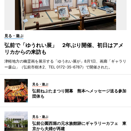
見る・遊ぶ
弘前で「ゆうれい展」 2年ぶり開催、初日はアメ
リカからの来訪も
津軽地方の幽霊画を展示する「ゆうれい展が」8月1日、画廊「ギャラリ
ー森山」（弘前市樹木2、TEL 0172-35-6787）で開催された。
見る・遊ぶ
弘前ねぷたまつり開幕 熊本へメッセージ送る参加
団体も
見る・遊ぶ
弘前公園西堀の元水族館跡にギャラリーカフェ 東
京から夫婦が再建