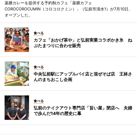
薬膳カレーを提供する予約制カフェ「薬膳カフェ
COROCOROCUMIN（コロコロクミン）」（弘前市清水1）が7月10日、
オープンした。
食べる
カフェ「おかげ茶や」と弘前実業コラボかき氷 ね
ぷたまつりに合わせ販売
食べる
中央弘前駅にアップルパイ店と混ぜそば店 王林さ
んのまちおこし企画
食べる
弘前のテイクアウト専門店「旨い屋」閉店へ 夫婦
で歩んだ14年の歴史に幕