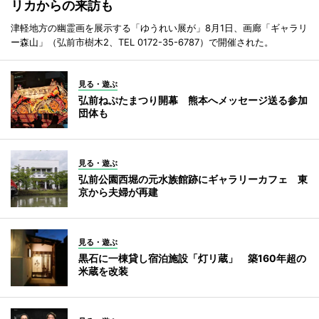
リカからの来訪も
津軽地方の幽霊画を展示する「ゆうれい展が」8月1日、画廊「ギャラリ
ー森山」（弘前市樹木2、TEL 0172-35-6787）で開催された。
見る・遊ぶ
弘前ねぷたまつり開幕 熊本へメッセージ送る参加
団体も
見る・遊ぶ
弘前公園西堀の元水族館跡にギャラリーカフェ 東
京から夫婦が再建
見る・遊ぶ
黒石に一棟貸し宿泊施設「灯リ蔵」 築160年超の
米蔵を改装