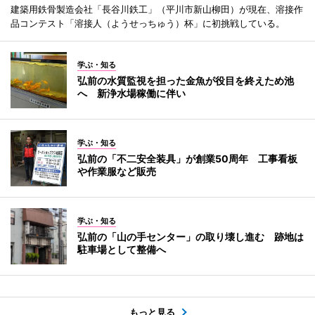
建築用鉄骨製造会社「長谷川鉄工」（平川市新山柳田）が現在、溶接作
品コンテスト「溶接人（ようせっちゅう）杯」に初挑戦している。
学ぶ・知る
弘前の水質監視を担った金魚が役目を終えため池
へ 新浄水場稼働に伴い
学ぶ・知る
弘前の「不二安全装具」が創業50周年 工事看板
や作業服など販売
学ぶ・知る
弘前の「山の手センター」の取り壊し進む 跡地は
駐車場として整備へ
もっと見る