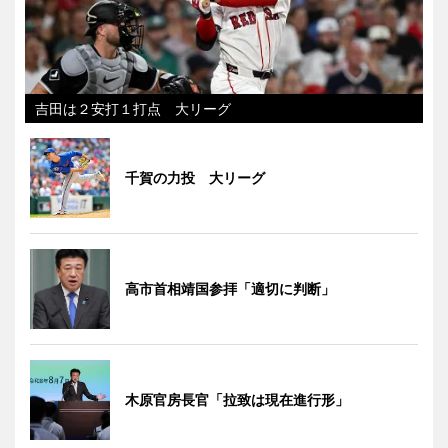
吉田は２安打１打点 大リーグ
千賀の力投 大リーグ
高市首相靖国参拝「適切に判断」
木原官房長官「拉致は現在進行形」