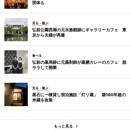
団体も
見る・遊ぶ
弘前公園西堀の元水族館跡にギャラリーカフェ 東
京から夫婦が再建
食べる
弘前の薬局跡に元薬剤師が薬膳カレーのカフェ 脱
サラして開業
見る・遊ぶ
黒石に一棟貸し宿泊施設「灯リ蔵」 築160年超の
米蔵を改装
もっと見る