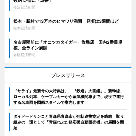
数約1.7倍に「成長」
今治経済新聞
松本・新村で13万本のヒマワリ満開 見頃は3週間ほど
松本経済新聞
名古屋駅前に「オニツカタイガー」旗艦店 国内2番目規
模、全ライン展開
名駅経済新聞
プレスリリース
『サライ』最新号の大特集は、「『鉄道』大図鑑」。新幹線、
ローカル列車、ケーブルカーから蒸気機関車まで、現役で運行
する名車両を図鑑スタイルで案内します!
ダイドードリンコと青森県青森市が包括連携協定を締結 取り
組みの一環として「青森ねぶた祭応援自動販売機」の展開を開
始