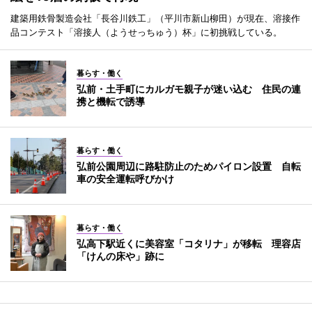
建築用鉄骨製造会社「長谷川鉄工」（平川市新山柳田）が現在、溶接作
品コンテスト「溶接人（ようせっちゅう）杯」に初挑戦している。
暮らす・働く
弘前・土手町にカルガモ親子が迷い込む 住民の連
携と機転で誘導
暮らす・働く
弘前公園周辺に路駐防止のためパイロン設置 自転
車の安全運転呼びかけ
暮らす・働く
弘高下駅近くに美容室「コタリナ」が移転 理容店
「けんの床や」跡に