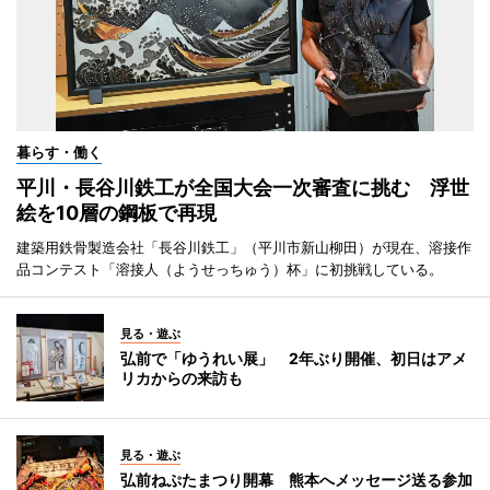
暮らす・働く
平川・長谷川鉄工が全国大会一次審査に挑む 浮世
絵を10層の鋼板で再現
建築用鉄骨製造会社「長谷川鉄工」（平川市新山柳田）が現在、溶接作
品コンテスト「溶接人（ようせっちゅう）杯」に初挑戦している。
見る・遊ぶ
弘前で「ゆうれい展」 2年ぶり開催、初日はアメ
リカからの来訪も
見る・遊ぶ
弘前ねぷたまつり開幕 熊本へメッセージ送る参加