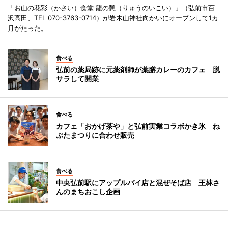
「お山の花彩（かさい）食堂 龍の憩（りゅうのいこい）」（弘前市百
沢高田、TEL 070-3763-0714）が岩木山神社向かいにオープンして1カ
月がたった。
食べる
弘前の薬局跡に元薬剤師が薬膳カレーのカフェ 脱
サラして開業
食べる
カフェ「おかげ茶や」と弘前実業コラボかき氷 ね
ぷたまつりに合わせ販売
食べる
中央弘前駅にアップルパイ店と混ぜそば店 王林さ
んのまちおこし企画