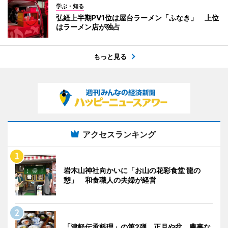
学ぶ・知る
弘経上半期PV1位は屋台ラーメン「ふなき」 上位
はラーメン店が独占
もっと見る
アクセスランキング
岩木山神社向かいに「お山の花彩食堂 龍の
憩」 和食職人の夫婦が経営
「津軽伝承料理」の第2弾 正月や盆、農事な