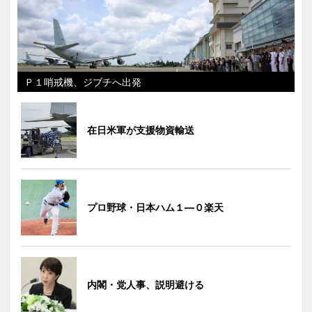
Ｐ１哨戒機、ジブチへ出発
在日米軍が支援物資輸送
プロ野球・日本ハム１―０楽天
内閣・党人事、説明避ける