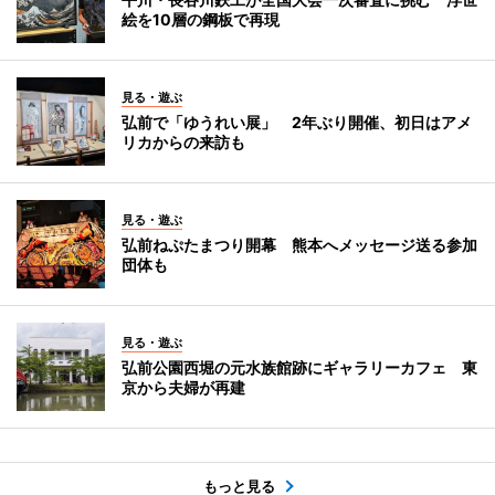
絵を10層の鋼板で再現
見る・遊ぶ
弘前で「ゆうれい展」 2年ぶり開催、初日はアメ
リカからの来訪も
見る・遊ぶ
弘前ねぷたまつり開幕 熊本へメッセージ送る参加
団体も
見る・遊ぶ
弘前公園西堀の元水族館跡にギャラリーカフェ 東
京から夫婦が再建
もっと見る