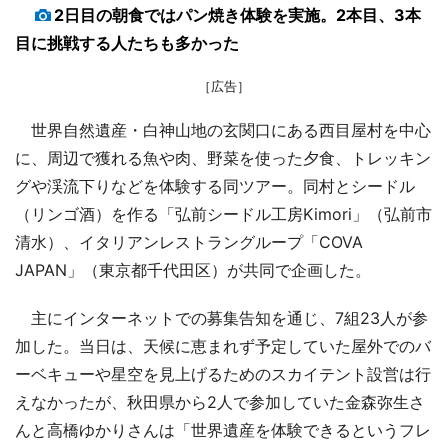
2日目の朝食ではパン焼き体験を実施。2本目、3本
目に挑戦する人たちも多かった
［広告］
世界自然遺産・白神山地の玄関口にある西目屋村を中心
に、周辺で獲れる魚や肉、野菜を使った夕食、トレッキン
グや渓流下りなどを体験する同ツアー。同村とシードル
（リンゴ酒）を作る「弘前シードル工房Kimori」（弘前市
清水）、イタリアンレストラングループ「COVA
JAPAN」（東京都千代田区）が共同で企画した。
主にインターネットでの募集告知を通じ、7組23人が参
加した。当日は、天候に恵まれず予定していた屋外でのバ
ーベキューや星空を見上げるためのスカイテント設営は行
えなかったが、秋田県から2人で参加していた金森弥生さ
んと高橋ゆかりさんは「世界遺産を体験できるというフレ