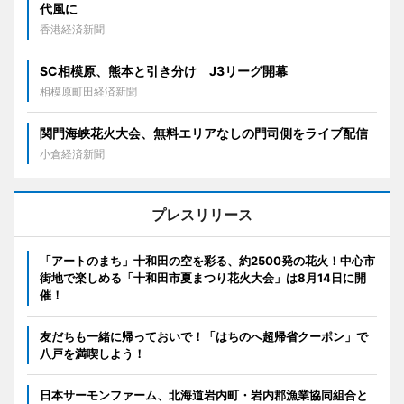
代風に
香港経済新聞
SC相模原、熊本と引き分け J3リーグ開幕
相模原町田経済新聞
関門海峡花火大会、無料エリアなしの門司側をライブ配信
小倉経済新聞
プレスリリース
「アートのまち」十和田の空を彩る、約2500発の花火！中心市
街地で楽しめる「十和田市夏まつり花火大会」は8月14日に開
催！
友だちも一緒に帰っておいで！「はちのへ超帰省クーポン」で
八戸を満喫しよう！
日本サーモンファーム、北海道岩内町・岩内郡漁業協同組合と