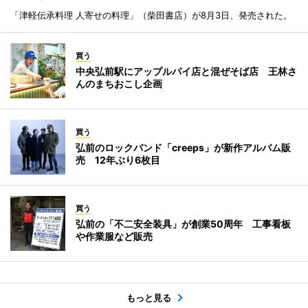
「津軽伝承料理 人寄せの料理」（柴田書店）が8月3日、発売された。
買う
中央弘前駅にアップルパイ店と混ぜそば店 王林さ
んのまちおこし企画
買う
弘前のロックバンド「creeps」が新作アルバム販
売 12年ぶり6枚目
買う
弘前の「不二安全装具」が創業50周年 工事看板
や作業服など販売
もっと見る