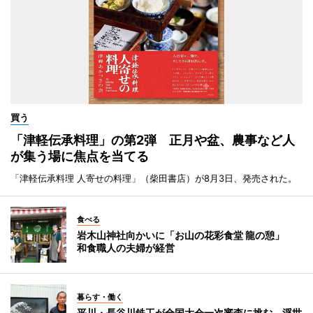
買う
「津軽伝承料理」の第2弾 正月や盆、農事など人
が集う場に焦点を当てる
「津軽伝承料理 人寄せの料理」（柴田書店）が8月3日、発売された。
食べる
岩木山神社向かいに「お山の花彩食堂 龍の憩」
和食職人の夫婦が経営
暮らす・働く
平川・長谷川鉄工が全国大会一次審査に挑む 浮世