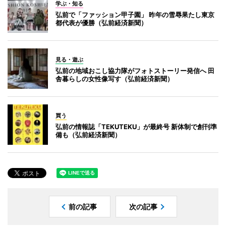
学ぶ・知る
弘前で「ファッション甲子園」 昨年の雪辱果たし東京
都代表が優勝（弘前経済新聞）
見る・遊ぶ
弘前の地域おこし協力隊がフォトストーリー発信へ 田
舎暮らしの女性像写す（弘前経済新聞）
買う
弘前の情報誌「TEKUTEKU」が最終号 新体制で創刊準
備も（弘前経済新聞）
前の記事
次の記事