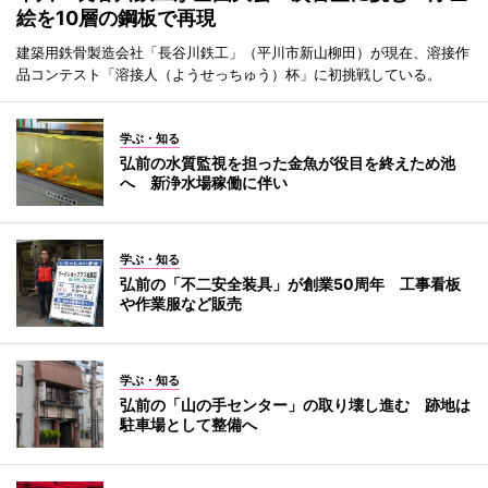
絵を10層の鋼板で再現
建築用鉄骨製造会社「長谷川鉄工」（平川市新山柳田）が現在、溶接作
品コンテスト「溶接人（ようせっちゅう）杯」に初挑戦している。
学ぶ・知る
弘前の水質監視を担った金魚が役目を終えため池
へ 新浄水場稼働に伴い
学ぶ・知る
弘前の「不二安全装具」が創業50周年 工事看板
や作業服など販売
学ぶ・知る
弘前の「山の手センター」の取り壊し進む 跡地は
駐車場として整備へ