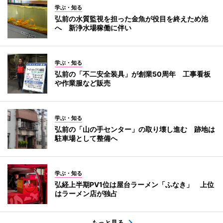
学ぶ・知る
弘前の水質監視を担った金魚が役目を終えため池
へ 新浄水場稼働に伴い
学ぶ・知る
弘前の「不二安全装具」が創業50周年 工事看板
や作業服など販売
学ぶ・知る
弘前の「山の手センター」の取り壊し進む 跡地は
駐車場として整備へ
学ぶ・知る
弘経上半期PV1位は屋台ラーメン「ふなき」 上位
はラーメン店が独占
もっと見る