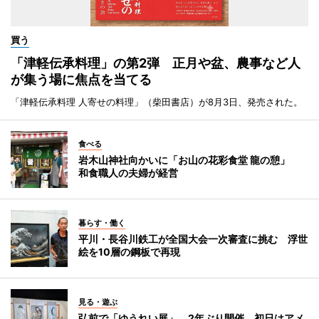
買う
「津軽伝承料理」の第2弾 正月や盆、農事など人
が集う場に焦点を当てる
「津軽伝承料理 人寄せの料理」（柴田書店）が8月3日、発売された。
食べる
岩木山神社向かいに「お山の花彩食堂 龍の憩」
和食職人の夫婦が経営
暮らす・働く
平川・長谷川鉄工が全国大会一次審査に挑む 浮世
絵を10層の鋼板で再現
見る・遊ぶ
弘前で「ゆうれい展」 2年ぶり開催、初日はアメ