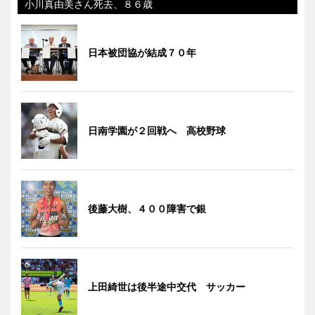
小川真由美さん死去、８６歳
日本被団協が結成７０年
日南学園が２回戦へ 高校野球
後藤大樹、４００障害で銀
上田綺世は後半途中交代 サッカー