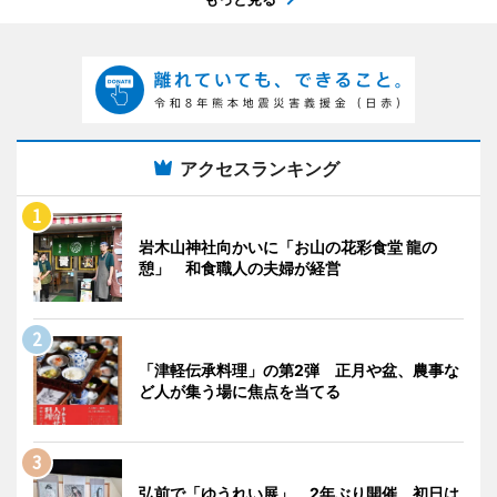
アクセスランキング
岩木山神社向かいに「お山の花彩食堂 龍の
憩」 和食職人の夫婦が経営
「津軽伝承料理」の第2弾 正月や盆、農事な
ど人が集う場に焦点を当てる
弘前で「ゆうれい展」 2年ぶり開催、初日は