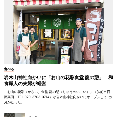
食べる
岩木山神社向かいに「お山の花彩食堂 龍の憩」 和
食職人の夫婦が経営
「お山の花彩（かさい）食堂 龍の憩（りゅうのいこい）」（弘前市百
沢高田、TEL 070-3763-0714）が岩木山神社向かいにオープンして1カ
月がたった。