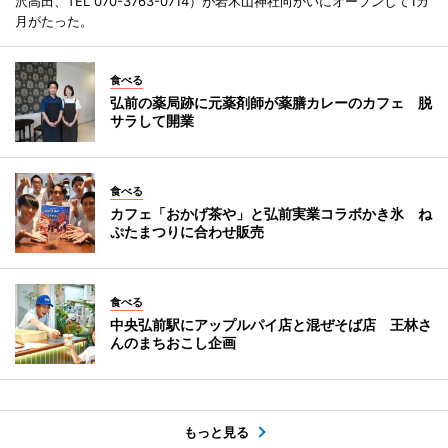
沢高田、TEL 070-3763-0714）が岩木山神社向かいにオープンして1カ
月がたった。
食べる
弘前の薬局跡に元薬剤師が薬膳カレーのカフェ 脱
サラして開業
食べる
カフェ「おかげ茶や」と弘前実業コラボかき氷 ね
ぷたまつりに合わせ販売
食べる
中央弘前駅にアップルパイ店と混ぜそば店 王林さ
んのまちおこし企画
もっと見る