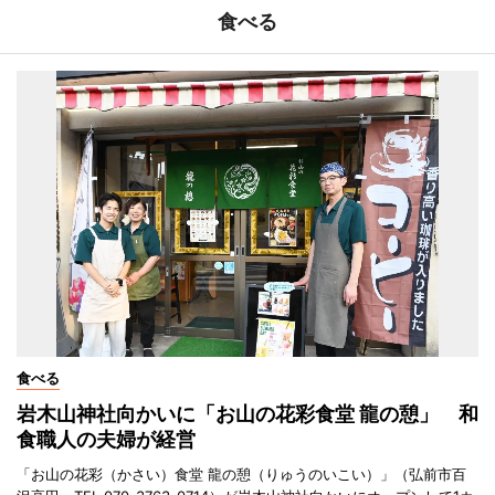
食べる
食べる
岩木山神社向かいに「お山の花彩食堂 龍の憩」 和
食職人の夫婦が経営
「お山の花彩（かさい）食堂 龍の憩（りゅうのいこい）」（弘前市百