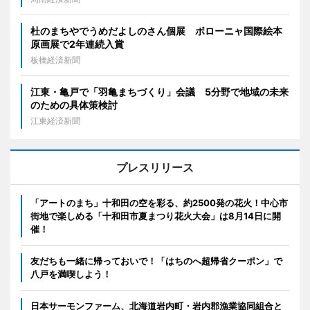
杜のまちやでうめだよしのさん個展 ボローニャ国際絵本
原画展で2年連続入賞
板橋経済新聞
江東・亀戸で「羽亀まちづくり」会議 5分野で地域の未来
のための具体策検討
江東経済新聞
プレスリリース
「アートのまち」十和田の空を彩る、約2500発の花火！中心市
街地で楽しめる「十和田市夏まつり花火大会」は8月14日に開
催！
友だちも一緒に帰っておいで！「はちのへ超帰省クーポン」で
八戸を満喫しよう！
日本サーモンファーム、北海道岩内町・岩内郡漁業協同組合と