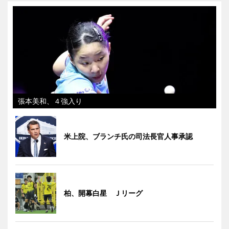
張本美和、４強入り
米上院、ブランチ氏の司法長官人事承認
柏、開幕白星 Ｊリーグ