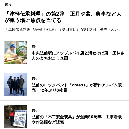
買う
「津軽伝承料理」の第2弾 正月や盆、農事など人
が集う場に焦点を当てる
「津軽伝承料理 人寄せの料理」（柴田書店）が8月3日、発売された。
買う
中央弘前駅にアップルパイ店と混ぜそば店 王林さ
んのまちおこし企画
買う
弘前のロックバンド「creeps」が新作アルバム販
売 12年ぶり6枚目
買う
弘前の「不二安全装具」が創業50周年 工事看板
や作業服など販売