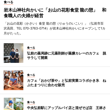
食べる
岩木山神社向かいに「お山の花彩食堂 龍の憩」 和
食職人の夫婦が経営
「お山の花彩（かさい）食堂 龍の憩（りゅうのいこい）」（弘前市百
沢高田、TEL 070-3763-0714）が岩木山神社向かいにオープンして1カ
月がたった。
食べる
弘前の薬局跡に元薬剤師が薬膳カレーのカフェ 脱
サラして開業
食べる
カフェ「おかげ茶や」と弘前実業コラボかき氷 ね
ぷたまつりに合わせ販売
食べる
中央弘前駅にアップルパイ店と混ぜそば店 王林さ