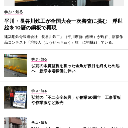
学ぶ・知る
平川・長谷川鉄工が全国大会一次審査に挑む 浮世
絵を10層の鋼板で再現
建築用鉄骨製造会社「長谷川鉄工」（平川市新山柳田）が現在、溶接作
品コンテスト「溶接人（ようせっちゅう）杯」に初挑戦している。
学ぶ・知る
弘前の水質監視を担った金魚が役目を終えため池
へ 新浄水場稼働に伴い
学ぶ・知る
弘前の「不二安全装具」が創業50周年 工事看板
や作業服など販売
学ぶ・知る