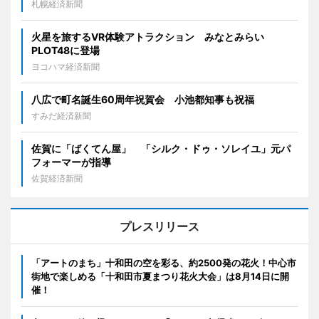
札幌経済新聞
火星を旅するVR体験アトラクション みなとみらい
PLOT48に登場
ヨコハマ経済新聞
八広で町名誕生60周年祝賀会 小池都知事も祝福
すみだ経済新聞
佐賀に「ばくてん屋」 「シルク・ドゥ・ソレイユ」元パ
フォーマーが指導
佐賀経済新聞
プレスリリース
「アートのまち」十和田の空を彩る、約2500発の花火！中心市
街地で楽しめる「十和田市夏まつり花火大会」は8月14日に開
催！