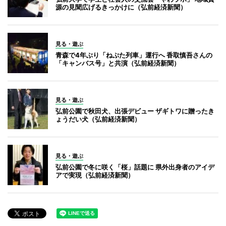
源の見聞広げるきっかけに（弘前経済新聞）
見る・遊ぶ
青森で4年ぶり「ねぷた列車」運行へ 香取慎吾さんの
「キャンバス号」と共演（弘前経済新聞）
見る・遊ぶ
弘前公園で秋田犬、出張デビュー ザギトワに贈ったき
ょうだい犬（弘前経済新聞）
見る・遊ぶ
弘前公園で冬に咲く「桜」話題に 県外出身者のアイデ
アで実現（弘前経済新聞）