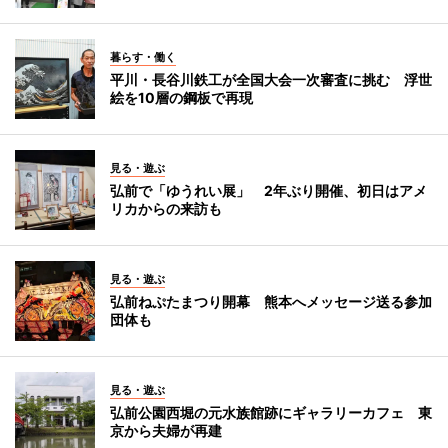
暮らす・働く
平川・長谷川鉄工が全国大会一次審査に挑む 浮世
絵を10層の鋼板で再現
見る・遊ぶ
弘前で「ゆうれい展」 2年ぶり開催、初日はアメ
リカからの来訪も
見る・遊ぶ
弘前ねぷたまつり開幕 熊本へメッセージ送る参加
団体も
見る・遊ぶ
弘前公園西堀の元水族館跡にギャラリーカフェ 東
京から夫婦が再建