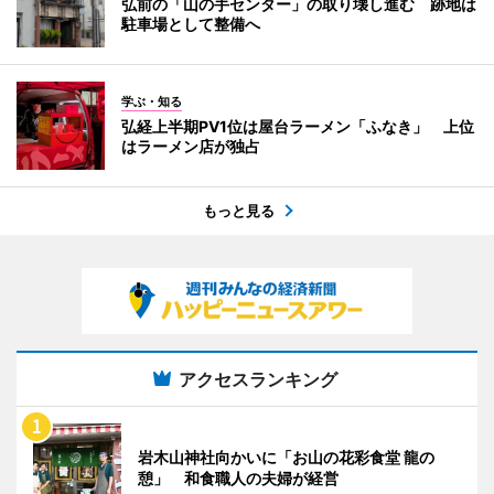
弘前の「山の手センター」の取り壊し進む 跡地は
駐車場として整備へ
学ぶ・知る
弘経上半期PV1位は屋台ラーメン「ふなき」 上位
はラーメン店が独占
もっと見る
アクセスランキング
岩木山神社向かいに「お山の花彩食堂 龍の
憩」 和食職人の夫婦が経営