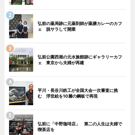
弘前の薬局跡に元薬剤師が薬膳カレーのカフ
ェ 脱サラして開業
弘前公園西堀の元水族館跡にギャラリーカフ
ェ 東京から夫婦が再建
平川・長谷川鉄工が全国大会一次審査に挑
む 浮世絵を10層の鋼板で再現
弘前に「中野珈琲店」 第二の人生は夫婦で
喫茶店を