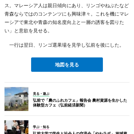
ス。マレーシア人は親日傾向にあり、リンゴやねぶたなど
青森ならではのコンテンツにも興味津々。これを機にマレ
ーシアで東北や青森の知名度向上と一層の誘客を図りた
い」と意欲を見せる。
一行は翌日、リンゴ選果場を見学し弘前を後にした。
地図を見る
見る・遊ぶ
弘前で「農のふれカフェ」報告会 農村資源を生かした
体験型カフェ（弘前経済新聞）
学ぶ・知る
弘前大学で学生と社会人の交流会「やわラボ」 地域資