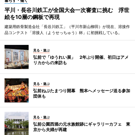
暮らす・働く
平川・長谷川鉄工が全国大会一次審査に挑む 浮世
絵を10層の鋼板で再現
建築用鉄骨製造会社「長谷川鉄工」（平川市新山柳田）が現在、溶接作
品コンテスト「溶接人（ようせっちゅう）杯」に初挑戦している。
見る・遊ぶ
弘前で「ゆうれい展」 2年ぶり開催、初日はアメ
リカからの来訪も
見る・遊ぶ
弘前ねぷたまつり開幕 熊本へメッセージ送る参加
団体も
見る・遊ぶ
弘前公園西堀の元水族館跡にギャラリーカフェ 東
京から夫婦が再建