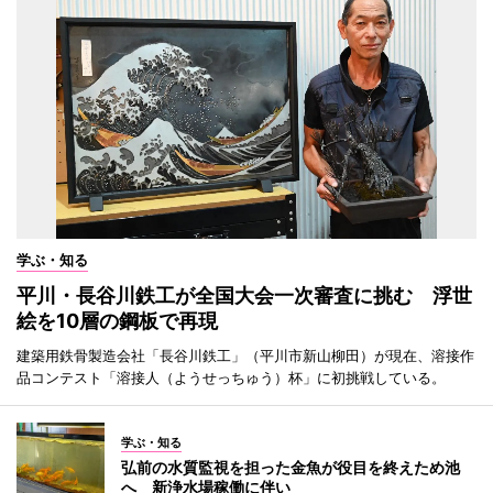
学ぶ・知る
平川・長谷川鉄工が全国大会一次審査に挑む 浮世
絵を10層の鋼板で再現
建築用鉄骨製造会社「長谷川鉄工」（平川市新山柳田）が現在、溶接作
品コンテスト「溶接人（ようせっちゅう）杯」に初挑戦している。
学ぶ・知る
弘前の水質監視を担った金魚が役目を終えため池
へ 新浄水場稼働に伴い