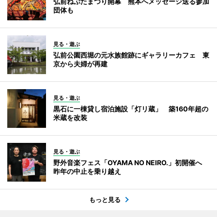
弘前ねぷたまつり開幕 熊本へメッセージ送る参加
団体も
見る・遊ぶ
弘前公園西堀の元水族館跡にギャラリーカフェ 東
京から夫婦が再建
見る・遊ぶ
黒石に一棟貸し宿泊施設「灯リ蔵」 築160年超の
米蔵を改装
見る・遊ぶ
野外音楽フェス「OYAMA NO NEIRO.」初開催へ
昨年の中止を乗り越え
もっと見る