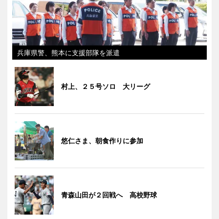
兵庫県警、熊本に支援部隊を派遣
村上、２５号ソロ 大リーグ
悠仁さま、朝食作りに参加
青森山田が２回戦へ 高校野球