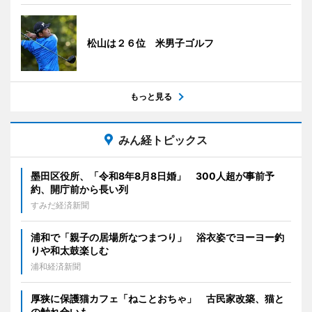
松山は２６位 米男子ゴルフ
もっと見る
みん経トピックス
墨田区役所、「令和8年8月8日婚」 300人超が事前予
約、開庁前から長い列
すみだ経済新聞
浦和で「親子の居場所なつまつり」 浴衣姿でヨーヨー釣
りや和太鼓楽しむ
浦和経済新聞
厚狭に保護猫カフェ「ねことおちゃ」 古民家改築、猫と
の触れ合いも