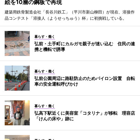
絵を10層の鋼板で再現
建築用鉄骨製造会社「長谷川鉄工」（平川市新山柳田）が現在、溶接作
品コンテスト「溶接人（ようせっちゅう）杯」に初挑戦している。
暮らす・働く
弘前・土手町にカルガモ親子が迷い込む 住民の連
携と機転で誘導
暮らす・働く
弘前公園周辺に路駐防止のためパイロン設置 自転
車の安全運転呼びかけ
暮らす・働く
弘高下駅近くに美容室「コタリナ」が移転 理容店
「けんの床や」跡に