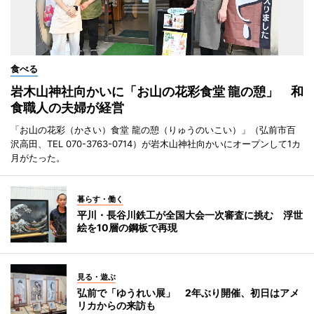
食べる
岩木山神社向かいに「お山の花彩食堂 龍の憩」 和
食職人の夫婦が経営
「お山の花彩（かさい）食堂 龍の憩（りゅうのいこい）」（弘前市百
沢高田、TEL 070-3763-0714）が岩木山神社向かいにオープンして1カ
月がたった。
暮らす・働く
平川・長谷川鉄工が全国大会一次審査に挑む 浮世
絵を10層の鋼板で再現
見る・遊ぶ
弘前で「ゆうれい展」 2年ぶり開催、初日はアメ
リカからの来訪も