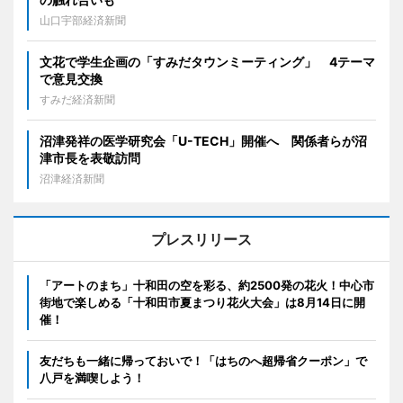
山口宇部経済新聞
文花で学生企画の「すみだタウンミーティング」 4テーマ
で意見交換
すみだ経済新聞
沼津発祥の医学研究会「U-TECH」開催へ 関係者らが沼
津市長を表敬訪問
沼津経済新聞
プレスリリース
「アートのまち」十和田の空を彩る、約2500発の花火！中心市
街地で楽しめる「十和田市夏まつり花火大会」は8月14日に開
催！
友だちも一緒に帰っておいで！「はちのへ超帰省クーポン」で
八戸を満喫しよう！