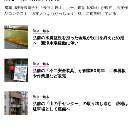
建築用鉄骨製造会社「長谷川鉄工」（平川市新山柳田）が現在、溶接作
品コンテスト「溶接人（ようせっちゅう）杯」に初挑戦している。
学ぶ・知る
弘前の水質監視を担った金魚が役目を終えため池
へ 新浄水場稼働に伴い
学ぶ・知る
弘前の「不二安全装具」が創業50周年 工事看板
や作業服など販売
学ぶ・知る
弘前の「山の手センター」の取り壊し進む 跡地は
駐車場として整備へ