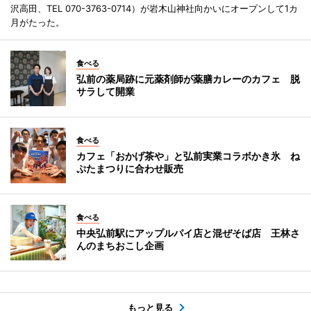
沢高田、TEL 070-3763-0714）が岩木山神社向かいにオープンして1カ
月がたった。
食べる
弘前の薬局跡に元薬剤師が薬膳カレーのカフェ 脱
サラして開業
食べる
カフェ「おかげ茶や」と弘前実業コラボかき氷 ね
ぷたまつりに合わせ販売
食べる
中央弘前駅にアップルパイ店と混ぜそば店 王林さ
んのまちおこし企画
もっと見る