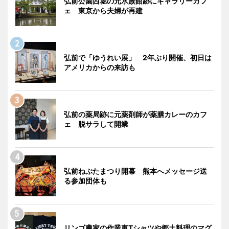
弘前公園西堀の元水族館跡にギャラリーカフ
ェ 東京から夫婦が再建
弘前で「ゆうれい展」 2年ぶり開催、初日は
アメリカからの来訪も
弘前の薬局跡に元薬剤師が薬膳カレーのカフ
ェ 脱サラして開業
弘前ねぷたまつり開幕 熊本へメッセージ送
る参加団体も
リンゴ農家の作業車Tシャツや郷土料理のマグ