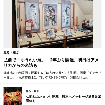
見る・遊ぶ
弘前で「ゆうれい展」 2年ぶり開催、初日はアメ
リカからの来訪も
津軽地方の幽霊画を展示する「ゆうれい展が」8月1日、画廊「ギャラリ
ー森山」（弘前市樹木2、TEL 0172-35-6787）で開催された。
見る・遊ぶ
弘前ねぷたまつり開幕 熊本へメッセージ送る参加
団体も