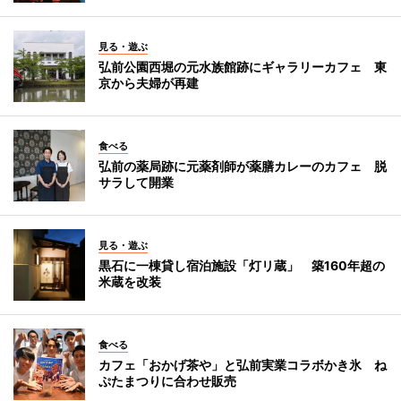
見る・遊ぶ
弘前公園西堀の元水族館跡にギャラリーカフェ 東
京から夫婦が再建
食べる
弘前の薬局跡に元薬剤師が薬膳カレーのカフェ 脱
サラして開業
見る・遊ぶ
黒石に一棟貸し宿泊施設「灯リ蔵」 築160年超の
米蔵を改装
食べる
カフェ「おかげ茶や」と弘前実業コラボかき氷 ね
ぷたまつりに合わせ販売