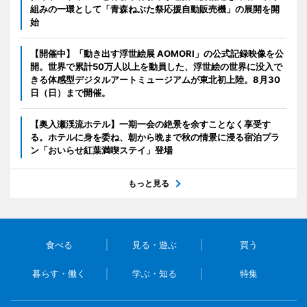
組みの一環として「青森ねぶた祭応援自動販売機」の展開を開
始
【開催中】「動き出す浮世絵展 AOMORI」の公式記録映像を公
開。世界で累計50万人以上を動員した、浮世絵の世界に没入で
きる体感型デジタルアートミュージアムが東北初上陸。8月30
日（日）まで開催。
【奥入瀬渓流ホテル】一期一会の絶景を余すことなく享受す
る。ホテルに身を委ね、朝から晩まで秋の情景に浸る宿泊プラ
ン「おいらせ紅葉満喫ステイ」登場
もっと見る
食べる
見る・遊ぶ
買う
暮らす・働く
学ぶ・知る
特集