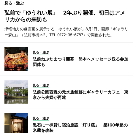
見る・遊ぶ
弘前で「ゆうれい展」 2年ぶり開催、初日はアメ
リカからの来訪も
津軽地方の幽霊画を展示する「ゆうれい展が」8月1日、画廊「ギャラリ
ー森山」（弘前市樹木2、TEL 0172-35-6787）で開催された。
見る・遊ぶ
弘前ねぷたまつり開幕 熊本へメッセージ送る参加
団体も
見る・遊ぶ
弘前公園西堀の元水族館跡にギャラリーカフェ 東
京から夫婦が再建
見る・遊ぶ
黒石に一棟貸し宿泊施設「灯リ蔵」 築160年超の
米蔵を改装