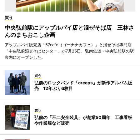
買う
中央弘前駅にアップルパイ店と混ぜそば店 王林さ
んのまちおこし企画
アップルパイ販売店「57cafe（ゴーナナカフェ）」と混ぜそば専門店
「中央弘前混ぜそばセンター」が7月25日、弘南鉄道・中央弘前駅の駅
舎内にオープンした。
買う
弘前のロックバンド「creeps」が新作アルバム販
売 12年ぶり6枚目
買う
弘前の「不二安全装具」が創業50周年 工事看板
や作業服など販売