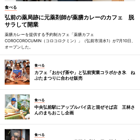
食べる
弘前の薬局跡に元薬剤師が薬膳カレーのカフェ 脱
サラして開業
薬膳カレーを提供する予約制カフェ「薬膳カフェ
COROCOROCUMIN（コロコロクミン）」（弘前市清水1）が7月10日、
オープンした。
食べる
カフェ「おかげ茶や」と弘前実業コラボかき氷 ね
ぷたまつりに合わせ販売
食べる
中央弘前駅にアップルパイ店と混ぜそば店 王林さ
んのまちおこし企画
食べる